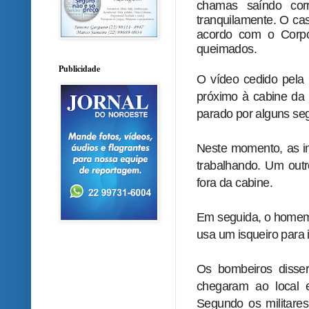
chamas saíndo cor
tranquilamente. O cas
acordo com o Corp
queimados.
Publicidade
O vídeo cedido pela 
próximo à cabine da 
parado por alguns se
Neste momento, as i
trabalhando. Um out
fora da cabine.
Em seguida, o homem e
usa um isqueiro para i
Os bombeiros disse
chegaram ao local 
Segundo os militare