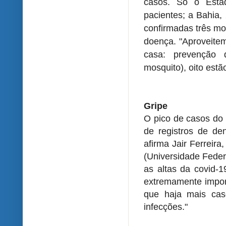
casos. Só o Esta
pacientes; a Bahia,
confirmadas três mo
doença. "Aproveite
casa: prevenção
mosquito), oito estã
Gripe
O pico de casos do 
de registros de de
afirma Jair Ferreir
(Universidade Feder
as altas da covid-1
extremamente import
que haja mais cas
infecções."