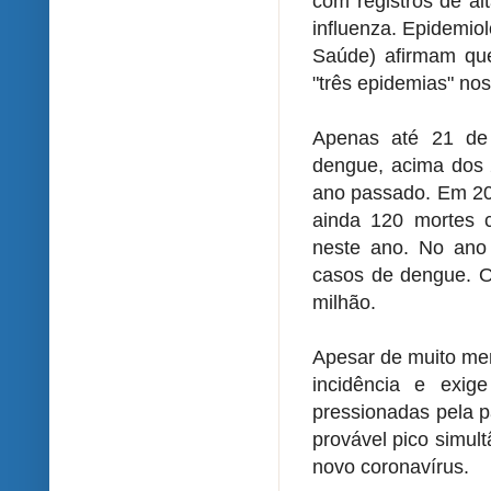
com registros de a
influenza. Epidemio
Saúde) afirmam qu
"três epidemias" no
Apenas até 21 de
dengue, acima dos 
ano passado. Em 201
ainda 120 mortes 
neste ano. No ano 
casos de dengue. O
milhão.
Apesar de muito men
incidência e exig
pressionadas pela 
provável pico simul
novo coronavírus.