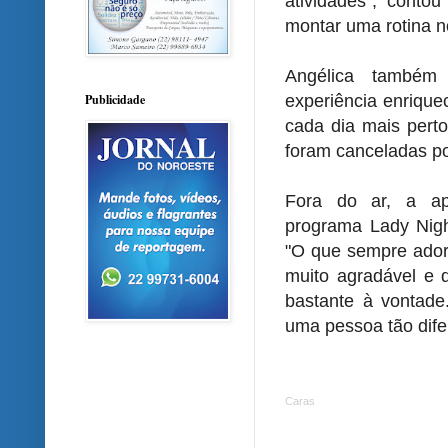
atividades", contou
montar uma rotina n
Angélica também
experiência enrique
Publicidade
cada dia mais pert
foram canceladas p
Fora do ar, a ap
programa Lady Nigh
"O que sempre adoro
muito agradável e d
bastante à vontade
uma pessoa tão dife
Caras