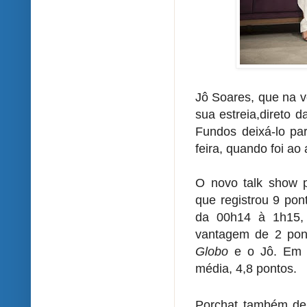
Jô Soares, que na 
sua estreia,
direto d
Fundos deixá-lo par
feira, quando foi ao
O novo talk show p
que registrou 9 po
da
00h14 à 1h15, 
vantagem de 2 pont
Globo
e o Jô. Em j
média,
4,8 pontos.
Porchat também deix