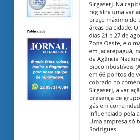
Sirgaserj. Na capit
registra uma varia
preço máximo do p
áreas da cidade. O
Publicidade
dias 21 e 27 de ag
Zona Oeste, e o ma
em Jacarepaguá, n
da Agência Naciona
Biocombustíveis (
em 66 pontos de v
cobrado no comérci
Sirgaserj, a variaç
presença de grupo
gás em comunidade
influenciado pela a
Uma empresa só t
Rodrigues