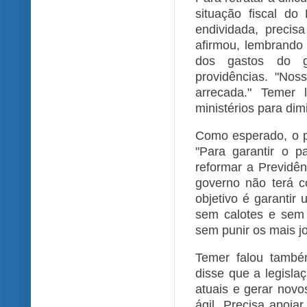
situação fiscal do 
endividada, precis
afirmou, lembrando
dos gastos do g
providências. "Nos
arrecada." Temer
ministérios para dim
Como esperado, o p
"Para garantir o 
reformar a Previdê
governo não terá c
objetivo é garantir
sem calotes e sem 
sem punir os mais j
Temer falou també
disse que a legisla
atuais e gerar novo
ágil. Precisa apoia