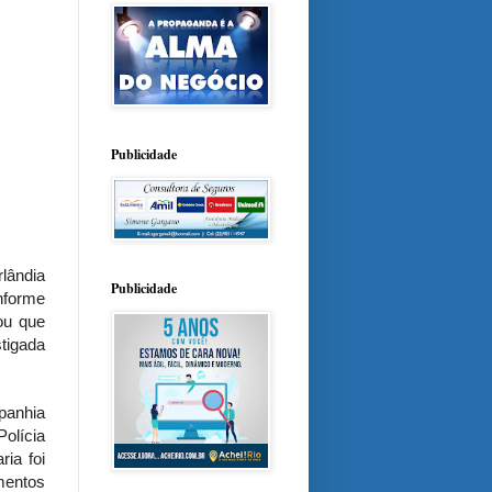
Publicidade
lândia
Publicidade
nforme
ou que
stigada
panhia
olícia
ria foi
mentos