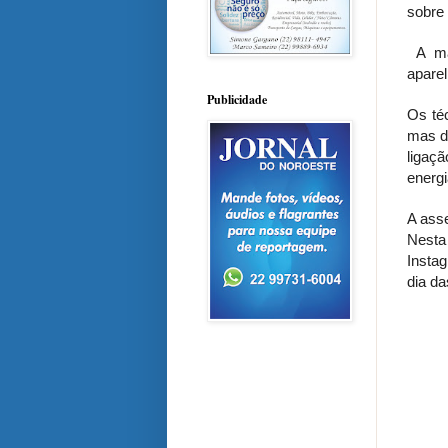
sobre
A mãe
aparel
Publicidade
Os téc
mas d
ligaç
energi
A asse
Nesta
Insta
dia d