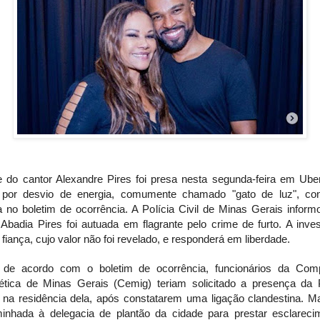
 do cantor Alexandre Pires foi presa nesta segunda-feira em Uber
por desvio de energia, comumente chamado "gato de luz", co
a no boletim de ocorrência. A Polícia Civil de Minas Gerais inform
Abadia Pires foi autuada em flagrante pelo crime de furto. A inve
fiança, cujo valor não foi revelado, e responderá em liberdade.
 de acordo com o boletim de ocorrência, funcionários da Com
ética de Minas Gerais (Cemig) teriam solicitado a presença da P
r na residência dela, após constatarem uma ligação clandestina. Ma
inhada à delegacia de plantão da cidade para prestar esclareci