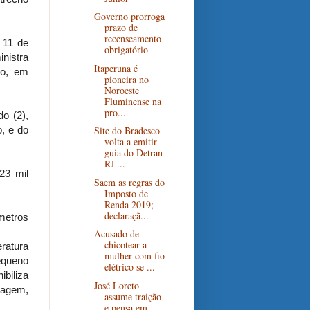
Governo prorroga
prazo de
recenseamento
 11 de
obrigatório
nistra
Itaperuna é
to, em
pioneira no
Noroeste
Fluminense na
pro...
o (2),
, e do
Site do Bradesco
volta a emitir
guia do Detran-
RJ ...
23 mil
Saem as regras do
Imposto de
Renda 2019;
declaraçã...
ômetros
Acusado de
chicotear a
ratura
mulher com fio
equeno
elétrico se ...
biliza
José Loreto
iagem,
assume traição
e pensa em