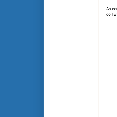
As con
do Twi