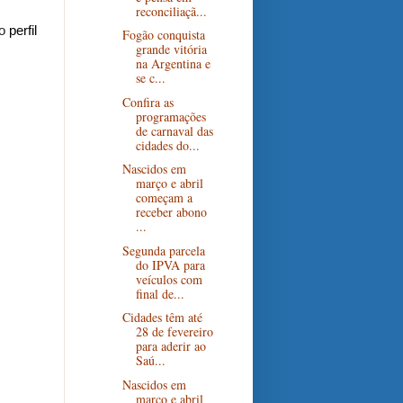
reconciliaçã...
lo
perfil
Fogão conquista
grande vitória
na Argentina e
se c...
Confira as
programações
de carnaval das
cidades do...
Nascidos em
março e abril
começam a
receber abono
...
Segunda parcela
do IPVA para
veículos com
final de...
Cidades têm até
28 de fevereiro
para aderir ao
Saú...
Nascidos em
março e abril