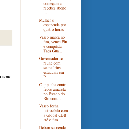
começam a
receber abono
...
Mulher é
espancada por
quatro horas
Vasco marca no
fim, vence Flu
e conquista
Taça Gua...
Governador se
reúne com
secretários
estaduais em
orismo
P...
Campanha contra
febre amarela
no Estado do
Rio com...
Vasco fecha
patrocínio com
a Global CBB
até o fim ...
Detran suspende