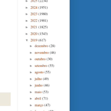
2025
(2234)
►
2024
(1951)
►
2023
(1980)
►
2022
(1901)
►
2021
(1825)
►
2020
(1543)
►
2019
(617)
▼
dezembro
(28)
►
novembro
(46)
►
outubro
(30)
►
setembro
(55)
►
agosto
(55)
►
julho
(49)
►
junho
(46)
►
maio
(53)
►
abril
(71)
►
março
(47)
►