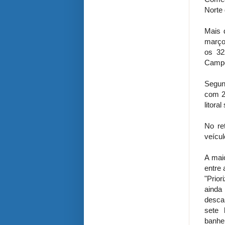
Norte
Mais 
março
os 32
Campo
Segun
com 2
litora
No re
veícul
A maio
entre 
"Prio
ainda
desca
sete 
banhei