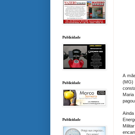
Publicidade
A mãe
(MG) 
Publicidade
const
Maria 
pagou 
Ainda
Energ
Publicidade
Milita
encam