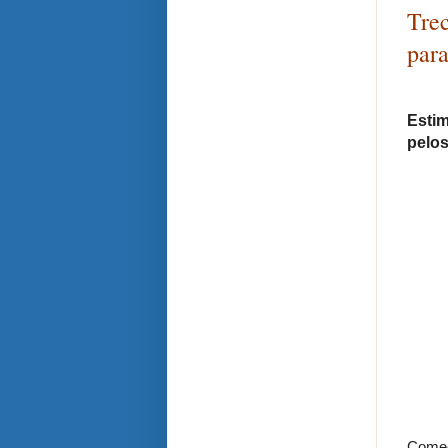
Tre
para
Estim
pelos
Começ