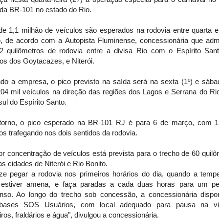
 da BR-101 no estado do Rio.
de 1,1 milhão de veículos são esperados na rodovia entre quarta e
, de acordo com a Autopista Fluminense, concessionária que admi
2 quilômetros de rodovia entre a divisa Rio com o Espírito San
s dos Goytacazes, e Niterói.
do a empresa, o pico previsto na saída será na sexta (1º) e sábad
04 mil veículos na direção das regiões dos Lagos e Serrana do Rio
l sul do Espírito Santo.
torno, o pico esperado na BR-101 RJ é para 6 de março, com 1
os trafegando nos dois sentidos da rodovia.
r concentração de veículos está prevista para o trecho de 60 quil
as cidades de Niterói e Rio Bonito.
rize pegar a rodovia nos primeiros horários do dia, quando a tempe
 estiver amena, e faça paradas a cada duas horas para um p
nso. Ao longo do trecho sob concessão, a concessionária disponi
bases SOS Usuários, com local adequado para pausa na v
ros, fraldários e água", divulgou a concessionária.