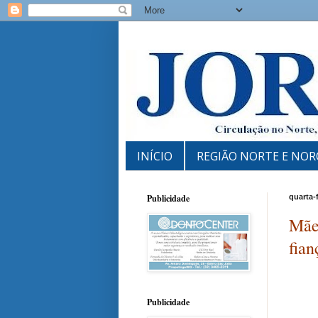
INÍCIO
REGIÃO NORTE E NOR
Publicidade
quarta-f
Mãe 
fian
Publicidade