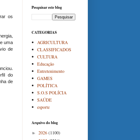
Pesquisar este blog
rar os
CATEGORIAS
nergia,
AGRICULTURA
de uma
vio de
CLASSIFICADOS
CULTURA
Educação
unciou.
Entretenimento
fil do
GAMES
nha de
POLÍTICA
S.O.S POLÍCIA
SAÚDE
esporte
Arquivo do blog
2026
(1100)
►