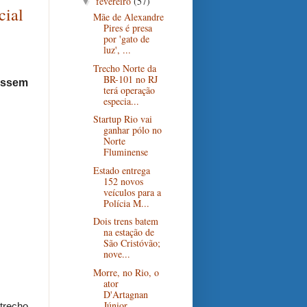
fevereiro
(57)
▼
cial
Mãe de Alexandre
Pires é presa
por 'gato de
luz', ...
Trecho Norte da
BR-101 no RJ
passem
terá operação
especia...
Startup Rio vai
ganhar pólo no
Norte
Fluminense
Estado entrega
152 novos
veículos para a
Polícia M...
Dois trens batem
na estação de
São Cristóvão;
nove...
Morre, no Rio, o
ator
D'Artagnan
Júnior
trecho