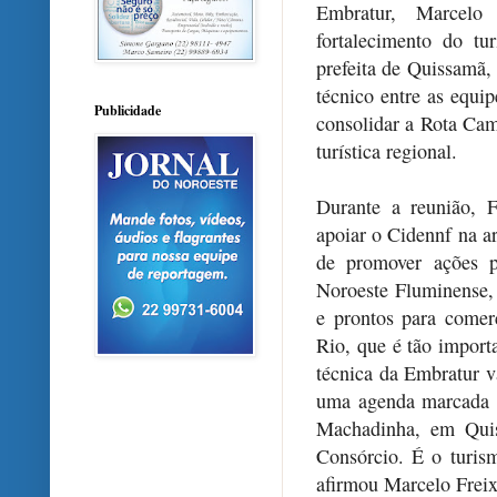
Embratur, Marcelo
fortalecimento do t
prefeita de Quissamã,
técnico entre as equi
Publicidade
consolidar a Rota Cam
turística regional.
Durante a reunião, 
apoiar o Cidennf na ar
de promover ações p
Noroeste Fluminense, 
e prontos para comerc
Rio, que é tão importa
técnica da Embratur v
uma agenda marcada p
Machadinha, em Quis
Consórcio. É o turis
afirmou Marcelo Freix