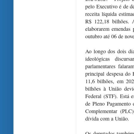
pelo Executivo é de d
receita líquida estim
R$ 122,18 bilhões. A
elaborarem emendas p
outubro até 06 de nov
Ao longo dos dois dia
ideológicas discur
parlamentares falar
principal despesa do
11,6 bilhões, em 20
bilhões à União dev
Federal (STF). Está 
de Pleno Pagamento d
Complementar (PLC) 
dívida com a União.
Os deputados também d