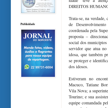
idade’ teve a at
DIREITOS HUMANOS
Trata-se, na verdade,
de Desenvolvimento
Publicidade
coordenada pela Super
proposta – direcionad
social dos municípios
servidor que atua no
idosa, que também pre
se proteger e identifi
dos idosos.
Estiveram no encont
Macuco, Tatiane Borm
Vila Nova; a superint
Tourino; e sua assist
equipe comandada pel