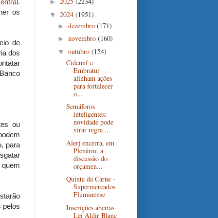
2025
(2234)
entral
.
►
her os
2024
(1951)
▼
dezembro
(171)
►
novembro
(160)
►
eio de
outubro
(154)
▼
ria dos
Cidennf e
ontatar
Embratur
o Banco
alinham ações
para fortalecer
o...
Semáforos
inteligentes:
novidade pode
tes ou
virar regra ...
 podem
Alerj encerra, em
, para
Plenário, a
esgatar
discussão do
e quem
orçamen...
Quinta da Carne -
Supermercados
Fluminense
starão
s pelos
Inscrições abertas
Lei Aldir Blanc