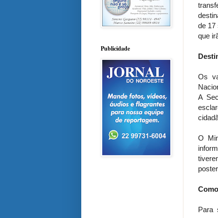
trans
desti
de 17 
que i
Publicidade
Desti
Os va
Nacio
A Sec
escla
cidadã
O Min
infor
tiver
poster
Como 
Para 