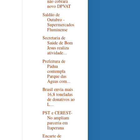
não cobrará
novo DPVAT
Saldão de
Outubro -
Supermercados
Fluminense
Secretaria de
Saúde de Bom
Jesus realiza
atividade...
Prefeitura de
Pádua
contempla
Parque das
Águas com...
Brasil envia mais
16,8 toneladas
de donativos ao
L...
PST e CEREST-
No ampliam
parceria em
Itaperuna
Encarte de