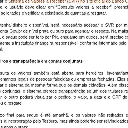
ar o
Sistema de Valores a Receber (SVR) no site oficial do Banco C
te, o usuário deve clicar em “Consulte valores a receber”, preenc
solicitados e verificar a existência de quantias a resgatar.
tenha dinheiro disponível, será necessário acessar o SVR por m
nta Gov.br de nível prata ou ouro para agendar o resgate. Na maio
 o saque pode ser feito por Pix, enquanto em outros, será preciso c
mente a instituição financeira responsável, conforme informado pel
l.
iros e transparência em contas conjuntas
sulta de valores também está aberta para herdeiros, inventarian
sentantes legais de pessoas falecidas ou empresas fechadas. Eles
ar o sistema da mesma forma que os demais cidadãos. Além disso
 conjuntas, o sistema oferece transparência: se um dos titulares r
or, o outro poderá visualizar o pedido, o valor, a data e o CPF d
ou o resgate.
zo final para saque é até amanhã, e os valores não retirados e
os à incorporação pelo Tesouro, mas ainda poderão ser reivindicado
res após o prazo.