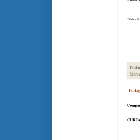
Thales B
Posta
Marca
Posta
Compar
CURTA