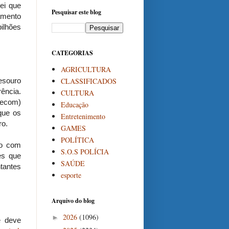
ei que
Pesquisar este blog
amento
bilhões
CATEGORIAS
AGRICULTURA
CLASSIFICADOS
esouro
ência.
CULTURA
Secom)
Educação
que os
Entretenimento
ro.
GAMES
POLÍTICA
ão com
S.O.S POLÍCIA
es que
SAÚDE
tantes
esporte
Arquivo do blog
2026
(1096)
►
e deve