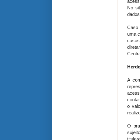
acess
No si
dados 
Caso 
uma co
casos,
direta
Centra
Herde
A con
repre
acess
contas
o val
realiz
O pra
sujeit
titula