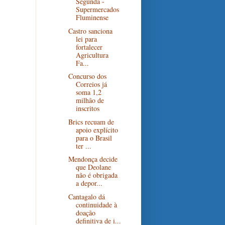
Segunda -
Supermercados
Fluminense
Castro sanciona
lei para
fortalecer
Agricultura
Fa...
Concurso dos
Correios já
soma 1,2
milhão de
inscritos
Brics recuam de
apoio explícito
para o Brasil
ter ...
Mendonça decide
que Deolane
não é obrigada
a depor...
Cantagalo dá
continuidade à
doação
definitiva de i...