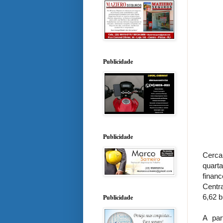
Publicidade
Publicidade
Cerca
quart
finan
Centr
6,62 b
Publicidade
A par