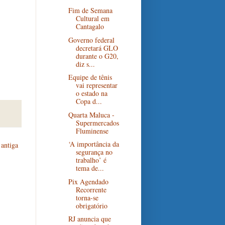
Fim de Semana
Cultural em
Cantagalo
Governo federal
decretará GLO
durante o G20,
diz s...
Equipe de tênis
vai representar
o estado na
Copa d...
Quarta Maluca -
Supermercados
Fluminense
‘A importância da
antiga
segurança no
trabalho’ é
tema de...
Pix Agendado
Recorrente
torna-se
obrigatório
RJ anuncia que