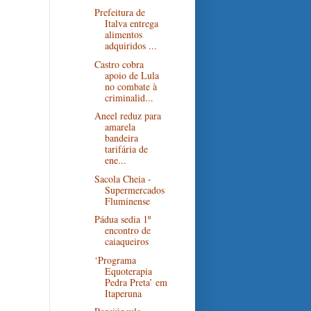
Prefeitura de
Italva entrega
alimentos
adquiridos ...
Castro cobra
apoio de Lula
no combate à
criminalid...
Aneel reduz para
amarela
bandeira
tarifária de
ene...
Sacola Cheia -
Supermercados
Fluminense
Pádua sedia 1º
encontro de
caiaqueiros
‘Programa
Equoterapia
Pedra Preta’ em
Itaperuna