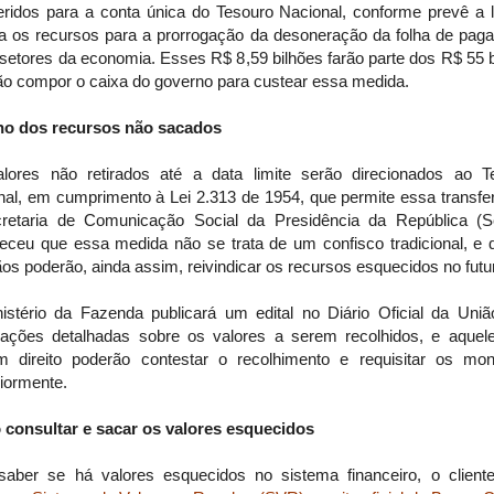
feridos para a conta única do Tesouro Nacional, conforme prevê a l
na os recursos para a prorrogação da desoneração da folha de pag
setores da economia. Esses R$ 8,59 bilhões farão parte dos R$ 55 
rão compor o caixa do governo para custear essa medida.
no dos recursos não sacados
lores não retirados até a data limite serão direcionados ao T
nal, em cumprimento à Lei 2.313 de 1954, que permite essa transfer
retaria de Comunicação Social da Presidência da República (
receu que essa medida não se trata de um confisco tradicional, e 
os poderão, ainda assim, reivindicar os recursos esquecidos no futu
istério da Fazenda publicará um edital no Diário Oficial da Uni
mações detalhadas sobre os valores a serem recolhidos, e aquel
em direito poderão contestar o recolhimento e requisitar os mon
iormente.
consultar e sacar os valores esquecidos
saber se há valores esquecidos no sistema financeiro, o client