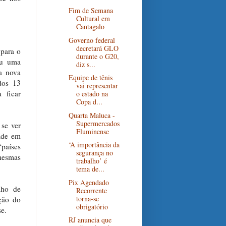
Fim de Semana
Cultural em
Cantagalo
Governo federal
decretará GLO
 para o
durante o G20,
veu uma
diz s...
a nova
Equipe de tênis
dos 13
vai representar
 ficar
o estado na
Copa d...
Quarta Maluca -
Supermercados
 se ver
Fluminense
ade em
‘A importância da
“países
segurança no
mesmas
trabalho’ é
tema de...
Pix Agendado
lho de
Recorrente
torna-se
ção do
obrigatório
se.
RJ anuncia que