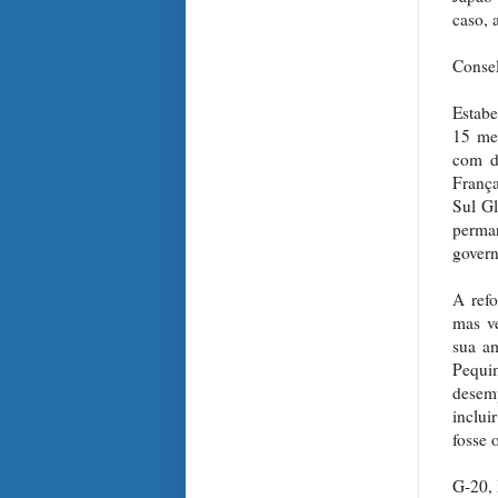
caso, 
Conse
Estab
15 me
com d
Franç
Sul Gl
perma
govern
A ref
mas ve
sua a
Pequi
desem
inclui
fosse 
G-20, 