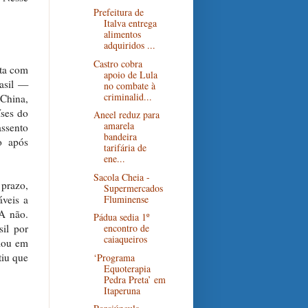
Prefeitura de
Italva entrega
alimentos
adquiridos ...
Castro cobra
ta com
apoio de Lula
asil —
no combate à
criminalid...
China,
ses do
Aneel reduz para
amarela
assento
bandeira
o após
tarifária de
ene...
Sacola Cheia -
prazo,
Supermercados
Fluminense
áveis a
A não.
Pádua sedia 1º
il por
encontro de
caiaqueiros
lou em
tiu que
‘Programa
Equoterapia
Pedra Preta’ em
Itaperuna