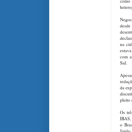
como 
hetero
Negoc
desde
desen
declar
na cid
estava
com a 
Sul.
Apesa
redaçã
da exp
discu
pleito
Os trê
IBAS,
o Bra
Japão