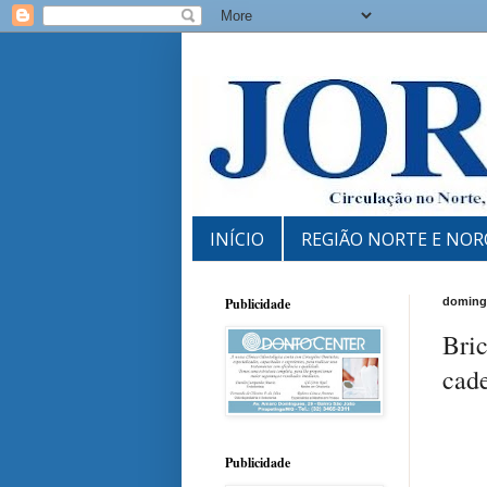
INÍCIO
REGIÃO NORTE E NOR
Publicidade
domingo
Bric
cad
Publicidade