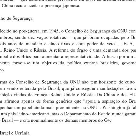
a China recusa aceitar a presença japonesa.
lho de Segurança
elecido no pós-guerra, em 1945, o Conselho de Segurança da ONU con
mbros, sendo dez vagas rotativas — que já foram ocupadas pelo Br
ois anos de mandato e cinco fixas e com poder de veto — EUA, 
a, Reino Unido e Rússia. A reforma do órgão é uma demanda dos paí
obal e dos Brics para aumentar a representatividade. A busca por um 
nente tornou-se um objetivo da política externa brasileira, govern
o.
orma do Conselho de Segurança da ONU não tem horizonte de curto 
m sendo reiterada pelo Brasil, que já conseguiu manifestações favor
mbição vindas de França, Reino Unido e Rússia. Da China e dos EU
m afirmou apenas de forma genérica que “apoia a aspiração do Bras
penhar um papel ainda mais proeminente na ONU”. Washington já fa
r um país latino-americano, mas o Departamento de Estado nunca garan
o Brasil — e cita nominalmente os demais membros do G4.
Israel e Ucrânia