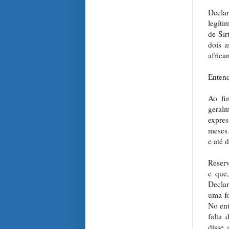
Declar
legíti
de Sir
dois 
africa
Enten
Ao fi
geralm
expres
meses 
e até 
Reserv
e que
Decla
uma fo
No ent
falta 
disse 