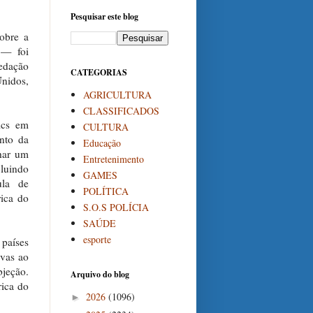
Pesquisar este blog
sobre a
 — foi
redação
CATEGORIAS
Unidos,
AGRICULTURA
CLASSIFICADOS
ics em
CULTURA
nto da
Educação
nhar um
Entretenimento
cluindo
GAMES
ula de
POLÍTICA
rica do
S.O.S POLÍCIA
SAÚDE
esporte
 países
lvas ao
bjeção.
Arquivo do blog
rica do
2026
(1096)
►