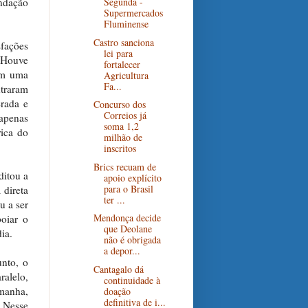
ndação
Segunda -
Supermercados
Fluminense
Castro sanciona
fações
lei para
 Houve
fortalecer
em uma
Agricultura
Fa...
ntraram
erada e
Concurso dos
Correios já
 apenas
soma 1,2
rica do
milhão de
inscritos
Brics recuam de
itou a
apoio explícito
para o Brasil
 direta
ter ...
u a ser
Mendonça decide
oiar o
que Deolane
ia.
não é obrigada
a depor...
unto, o
Cantagalo dá
alelo,
continuidade à
manha,
doação
definitiva de i...
 Nesse