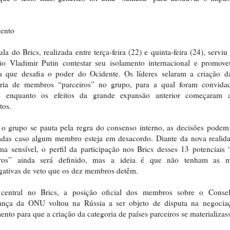
mento
la do Brics, realizada entre terça-feira (22) e quinta-feira (24), serviu
ião Vladimir Putin contestar seu isolamento internacional e promo
a que desafia o poder do Ocidente. Os líderes selaram a criação d
oria de membros “parceiros” no grupo, para a qual foram convida
s, enquanto os efeitos da grande expansão anterior começaram a
tos.
 grupo se pauta pela regra do consenso interno, as decisões podem
adas caso algum membro esteja em desacordo. Diante da nova realid
a sensível, o perfil da participação nos Brics desses 13 potenciais 
iros” ainda será definido, mas a ideia é que não tenham as 
gativas de veto que os dez membros detêm.
central no Brics, a posição oficial dos membros sobre o Conse
ança da ONU voltou na Rússia a ser objeto de disputa na negocia
nto para que a criação da categoria de países parceiros se materializas