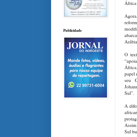
África
Agora,
refor
modifi
Publicidade
abarca
Arábia
O tex
“apoi
África
papel 
seu C
Johann
Sul”.
A dife
africa
protag
Assim 
Sul bu