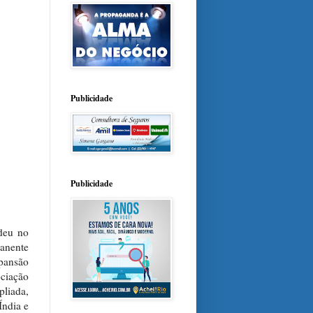
Publicidade
Publicidade
deu no
manente
pansão
ciação
pliada,
Índia e