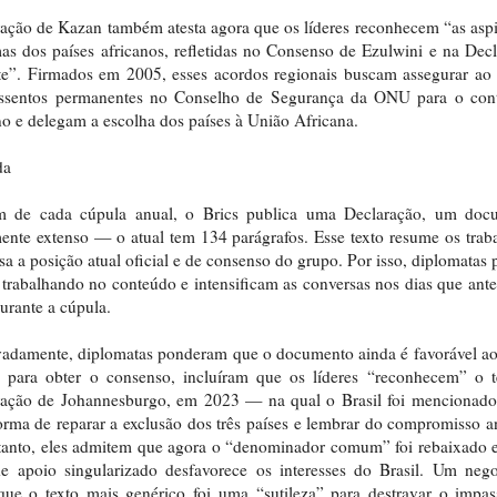
ação de Kazan também atesta agora que os líderes reconhecem “as asp
mas dos países africanos, refletidas no Consenso de Ezulwini e na Dec
te”. Firmados em 2005, esses acordos regionais buscam assegurar a
assentos permanentes no Conselho de Segurança da ONU para o cont
no e delegam a escolha dos países à União Africana.
da
m de cada cúpula anual, o Brics publica uma Declaração, um doc
ente extenso — o atual tem 134 parágrafos. Esse texto resume os trab
sa a posição atual oficial e de consenso do grupo. Por isso, diplomatas
trabalhando no conteúdo e intensificam as conversas nos dias que an
durante a cúpula.
adamente, diplomatas ponderam que o documento ainda é favorável ao
, para obter o consenso, incluíram que os líderes “reconhecem” o t
ração de Johannesburgo, em 2023 — na qual o Brasil foi mencionado.
rma de reparar a exclusão dos três países e lembrar do compromisso an
anto, eles admitem que agora o “denominador comum” foi rebaixado 
de apoio singularizado desfavorece os interesses do Brasil. Um neg
que o texto mais genérico foi uma “sutileza” para destravar o impa