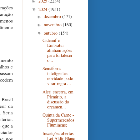
2025
(2234)
►
irações
2024
(1951)
▼
laração
dezembro
(171)
►
o menos
novembro
(160)
►
inente
outubro
(154)
▼
Cidennf e
Embratur
alinham ações
para fortalecer
umento
o...
alhos e
Semáforos
 passam
inteligentes:
novidade pode
tecedem
virar regra ...
Alerj encerra, em
Plenário, a
 Brasil
discussão do
eor da
orçamen...
 Seria
Quinta da Carne -
terior.
Supermercados
Fluminense
e que a
ociador
Inscrições abertas
Lei Aldir Blanc
sse nos