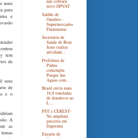
não cobrará
ez mais
novo DPVAT
da para
Saldão de
hina e
Outubro -
invasão
Supermercados
Fluminense
Secretaria de
ntender
Saúde de Bom
Jesus realiza
contrar
atividade...
ty tem
Prefeitura de
rios de
Pádua
contempla
Parque das
Águas com...
ê seus
mou de
Brasil envia mais
16,8 toneladas
ta e o
de donativos ao
L...
PST e CEREST-
cidiram
No ampliam
esão. A
parceria em
Itaperuna
nte as
m temas
Encarte de