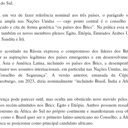
 do Sul.
 em vez de fazer referência nominal aos três países, o parágrafo 
ma ampla nas Nações Unidas — cujo ponto central é o conselho
cado e cita de forma genérica “os países dos Brics”. Na prática essa 
 também os novos membros plenos: Egito, Etiópia, Emirados Árabes 
 Saudita e Irã.
to acordado na Rússia expressa o compromisso dos líderes dos Br
ar as aspirações legítimas dos países emergentes e em desenvolvime
, Ásia e América Latina, incluindo os países dos Brics, a desempe
maior nos assuntos internacionais, em particular nas Nações Unidas, in
onselho de Segurança”. A versão anterior, emanada da Cúp
esburgo, em 2023, dizia nominalmente “incluindo Brasil, Índia e Áf
rença pode parecer sutil, mas oculta um obstáculo novo movido pelos
nos recém-admitidos nos Brics: Egito e Etiópia. Ambos possuem ressa
onismo da África do Sul no próprio continente e manifestaram essa o
como o Brasil quer ser o primeiro latino-americano no Conselho, a Áf
sca se posicionar como principal candidato africano.