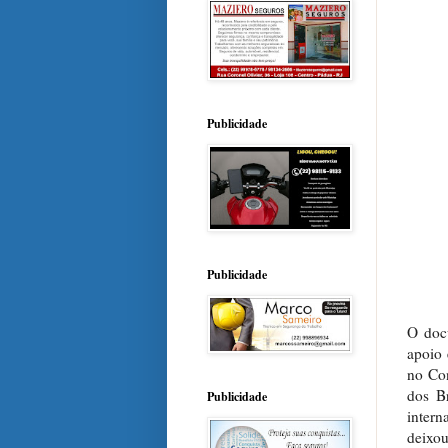
Publicidade
Publicidade
O doc
apoio 
no Co
dos B
Publicidade
intern
deixou