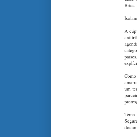
Brics.
Isola
A cúpu
anfitr
agend
categ
paíse
explíci
Como o
amarr
um tem
parce
prerro
Tema 
Segur
docume