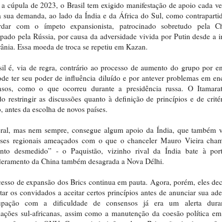
a cúpula de 2023, o Brasil tem exigido manifestação de apoio cada v
à sua demanda, ao lado da Índia e da África do Sul, como contraparti
rdar com o ímpeto expansionista, patrocinado sobretudo pela C
ado pela Rússia, por causa da adversidade vivida por Putin desde a 
ânia. Essa moeda de troca se repetiu em Kazan.
il é, via de regra, contrário ao processo de aumento do grupo por e
de ter seu poder de influência diluído e por antever problemas em en
nsos, como o que ocorreu durante a presidência russa. O Itamara
o restringir as discussões quanto à definição de princípios e de crité
, antes da escolha de novos países.
ral, mas nem sempre, consegue algum apoio da Índia, que também v
esses regionais ameaçados com o que o chanceler Mauro Vieira cha
nto desmedido” - o Paquistão, vizinho rival da Índia bate à por
eramento da China também desagrada a Nova Délhi.
esso de expansão dos Brics continua em pauta. Agora, porém, eles de
tar os convidados a aceitar certos princípios antes de anunciar sua ad
upação com a dificuldade de consensos já era um alerta dura
ações sul-africanas, assim como a manutenção da coesão política e