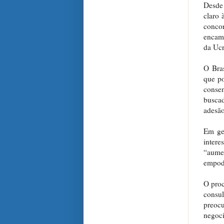
Desde 
claro 
conco
encamp
da Ucr
O Bras
que po
conse
buscad
adesão
Em ge
inter
“aume
empod
O proc
consul
preoc
negoci