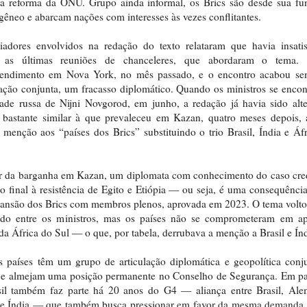
a reforma da ONU. Grupo ainda informal, os Brics são desde sua fu
gêneo e abarcam nações com interesses às vezes conflitantes.
iadores envolvidos na redação do texto relataram que havia insatis
 as últimas reuniões de chanceleres, que abordaram o tema.
tendimento em Nova York, no mês passado, e o encontro acabou s
ação conjunta, um fracasso diplomático. Quando os ministros se enco
ade russa de Nijni Novgorod, em junho, a redação já havia sido alt
 bastante similar à que prevaleceu em Kazan, quatro meses depois,
menção aos “países dos Brics” substituindo o trio Brasil, Índia e Áf
r da barganha em Kazan, um diplomata com conhecimento do caso cred
o final à resistência de Egito e Etiópia — ou seja, é uma consequência
ansão dos Brics com membros plenos, aprovada em 2023. O tema volto
tido entre os ministros, mas os países não se comprometeram em ap
 da África do Sul — o que, por tabela, derrubava a menção a Brasil e Índ
s países têm um grupo de articulação diplomática e geopolítica conj
 e almejam uma posição permanente no Conselho de Segurança. Em par
sil também faz parte há 20 anos do G4 — aliança entre Brasil, Ale
 e Índia — que também busca pressionar em favor da mesma demanda.