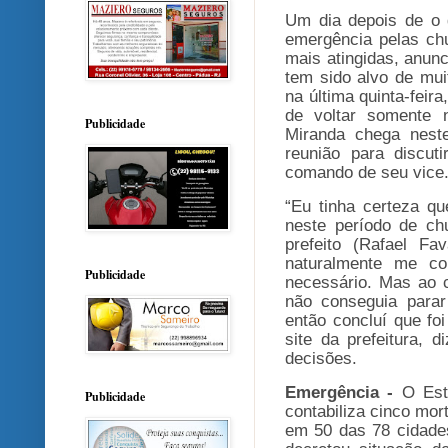
Um dia depois de o 
emergência pelas chu
mais atingidas, anunc
tem sido alvo de mui
na última quinta-feir
de voltar somente 
Publicidade
Miranda chega nest
reunião para discut
comando de seu vice
“Eu tinha certeza qu
neste período de ch
prefeito (Rafael Fa
naturalmente me co
Publicidade
necessário. Mas ao 
não conseguia para
então concluí que fo
site da prefeitura, 
decisões.
Emergência -
O Est
Publicidade
contabiliza cinco mo
em 50 das 78 cidade