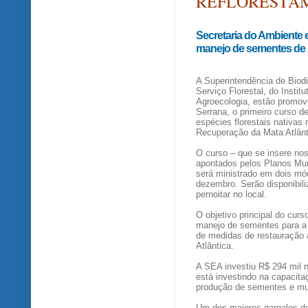
REFLORESTA
Secretaria do Ambiente e
manejo de sementes de M
A Superintendência de Biodi
Serviço Florestal, do Insti
Agroecologia, estão promov
Serrana, o primeiro curso 
espécies florestais nativa
Recuperação da Mata Atlânt
O curso – que se insere no
apontados pelos Planos Mun
será ministrado em dois mó
dezembro. Serão disponibil
pernoitar no local.
O objetivo principal do cur
manejo de sementes para a 
de medidas de restauração 
Atlântica.
A SEA investiu R$ 294 mil n
está investindo na capacita
produção de sementes e mud
Um dos maiores gargalos do