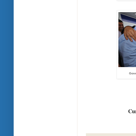
Gove
Cur