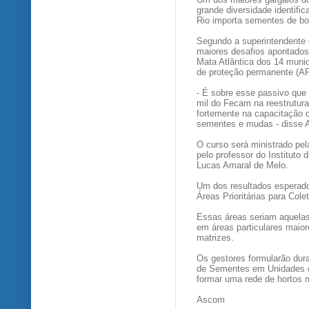
grande diversidade identifi
Rio importa sementes de bo
Segundo a superintendente 
maiores desafios apontado
Mata Atlântica dos 14 munic
de proteção permanente (AP
- É sobre esse passivo que
mil do Fecam na reestrutura
fortemente na capacitação d
sementes e mudas - disse A
O curso será ministrado pel
pelo professor do Instituto 
Lucas Amaral de Melo.
Um dos resultados esperado
Áreas Prioritárias para Co
Essas áreas seriam aquelas
em áreas particulares maio
matrizes.
Os gestores formularão dur
de Sementes em Unidades d
formar uma rede de hortos m
Ascom