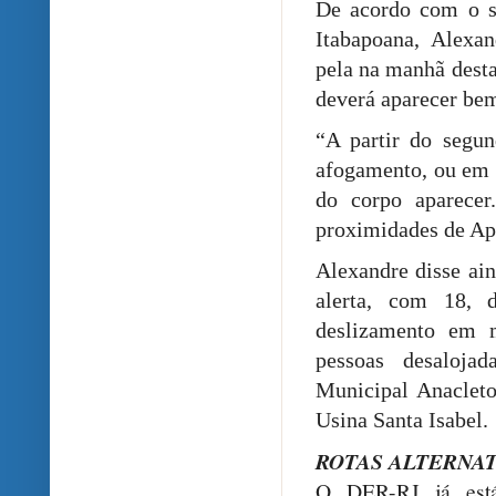
De acordo com o s
Itabapoana, Alexa
pela na manhã desta
deverá aparecer bem
“A partir do segun
afogamento, ou em c
do corpo aparecer
proximidades de Api
Alexandre disse ai
alerta, com 18, 
deslizamento em 
pessoas desaloja
Municipal Anacleto
Usina Santa Isabel.
ROTAS ALTERNAT
O DER-RJ já está