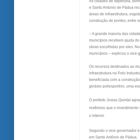
As cidades de Itaperuna, Bom
e Santo Antonio de Pádua rec
áreas de infraestrutura, esgo
construção de pontes, entre o
– A grande maioria das cidad
municípios recebem ajuda do
obras escolhidas por eles. N
municípios – explicou o vice-
Os recursos destinados ao mu
infraestrutura no Polo Industria
beneficiada com a construção
ginásio poliesportivo, uma e
O prefeito Josias Quintal agr
reafirmou que o investimento 
o interior.
Segundo o vice-governador e 
em Santo Antônio de Pádua.