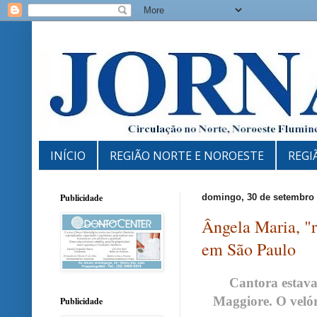
INÍCIO
REGIÃO NORTE E NOROESTE
REGI
Publicidade
domingo, 30 de setembro 
Ângela Maria, "r
em São Paulo
Cantora estava
Maggiore. O velór
Publicidade