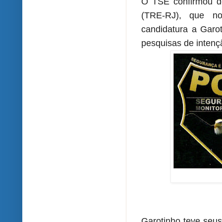
O TSE confirmou de
(TRE-RJ), que n
candidatura
a Garot
pesquisas de intenç
Garotinho teve seus