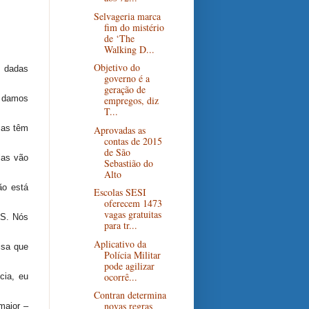
Selvageria marca
fim do mistério
de ‘The
Walking D...
Objetivo do
 dadas
governo é a
geração de
s damos
empregos, diz
T...
sas têm
Aprovadas as
contas de 2015
de São
las vão
Sebastião do
Alto
ão está
Escolas SESI
oferecem 1473
vagas gratuitas
MS. Nós
para tr...
Aplicativo da
isa que
Polícia Militar
pode agilizar
ocorrê...
cia, eu
Contran determina
novas regras
maior –