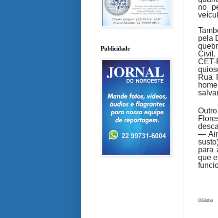
no p
veícu
També
pela 
quebr
Publicidade
Civil
CET-
quios
Rua P
homen
salva
Outro
Flore
desca
— Ain
susto
para 
que e
funci
OGlobo