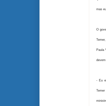
mas eu
O gove
Temer,
Paula 
devem 
- Eu e
Temer 
minist