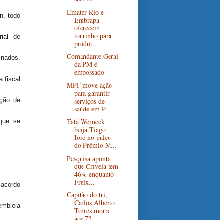
Emater-Rio e
n, todo
Embrapa
oferecem
tourinho para
rial de
produt...
Comandante Geral
inados.
da PM é
empossado
 fiscal
MPF move ação
para garantir
serviços de
ação de
saúde em P...
Tatá Werneck
 que se
beija Tiago
Iorc no palco
do Prêmio M...
Pesquisa aponta
que Crivela tem
46% enquanto
Freix...
 acordo
Capitão do tri,
Carlos Alberto
embleia
Torres morre
aos 72...