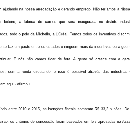
m ajudando na nossa arrecadação e gerando emprego. Não teríamos a Nissa
r leiteiro, a fábrica de carnes que será inaugurada no distrito indust
dos, todo o polo da Michelin, a L’Oréal. Temos todos os inventivos discrim
ente faz um pacto entre os estados e ninguém mais dá incentivos ou a guerra
ntinuar. E nós não vamos ficar de fora. A gente só cresce com a ger
os, com a renda circulando, e isso é possível através das indústrias
ram aqui - afirmou.
íodo entre 2010 e 2015, as isenções fiscais somaram R$ 33,2 bilhões. De
zão, os critérios de concessão foram baseados em leis aprovadas na Ass