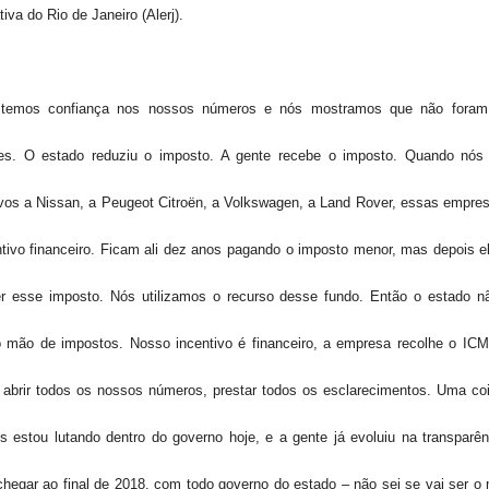
tiva do Rio de Janeiro (Alerj).
 temos confiança nos nossos números e nós mostramos que não foram
es. O estado reduziu o imposto. A gente recebe o imposto. Quando nó
ivos a Nissan, a Peugeot Citroën, a Volkswagen, a Land Rover, essas empre
ntivo financeiro. Ficam ali dez anos pagando o imposto menor, mas depois e
er esse imposto. Nós utilizamos o recurso desse fundo. Então o estado n
o mão de impostos. Nosso incentivo é financeiro, a empresa recolhe o IC
abrir todos os nossos números, prestar todos os esclarecimentos. Uma co
s estou lutando dentro do governo hoje, e a gente já evoluiu na transparên
chegar ao final de 2018, com todo governo do estado – não sei se vai ser o 