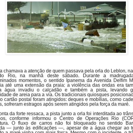
a chamava a atenção de quem passava pela orla do Leblon, n
do Rio, na manhã deste sábado. Durante a madrugad
minados momentos, o sentido Ipanema da Avenida Delfim M
ia até uma extensão da praia: a violência das ondas era ta
a água invadiu o calçadão e também a pista, levando g
idade de areia para a via. Os tradicionais quiosques posiciona
do cartão postal foram atingidos: deques e mobílias, como cade
, sofreram estragos após serem atingidos pela força da maré.
nta da forte ressaca, a pista junto a orla foi interditada ao trân
ulos, conforme informou o Centro de Operações Rio (COR
itura. O fluxo de carros não foi bloqueado no sentido Ba
da — junto às edificações —, apesar de a água chegar ao t
o a maré vinha com mais força. Mesmo com o incidente, o trâ