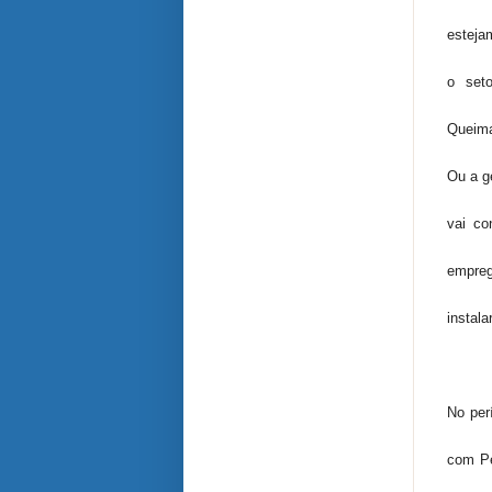
esteja
o seto
Queima
Ou a g
vai co
empreg
instala
No per
com Pe