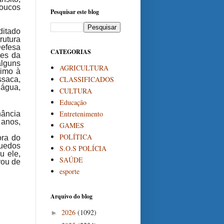
oucos
Pesquisar este blog
ditado
rutura
Defesa
CATEGORIAS
pes da
lguns
AGRICULTURA
ximo à
CLASSIFICADOS
ssaca,
 água,
CULTURA
Educação
Entretenimento
nância
 anos,
GAMES
POLÍTICA
ora do
quedos
S.O.S POLÍCIA
u ele,
SAÚDE
rou de
esporte
Arquivo do blog
2026
(1092)
►