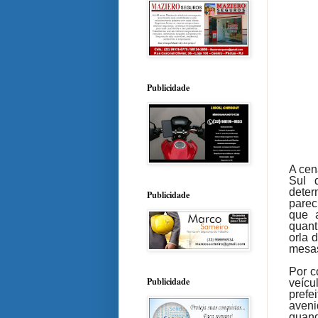
Publicidade
A cen
Sul 
deter
Publicidade
parec
que 
quant
orla 
mesas
Por co
Publicidade
veíc
prefe
aveni
quand