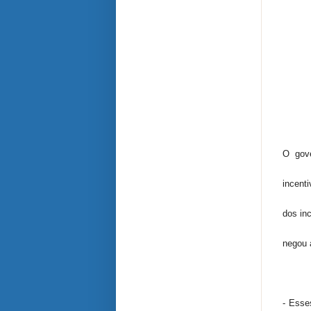
O gove
incent
dos in
negou 
- Esse