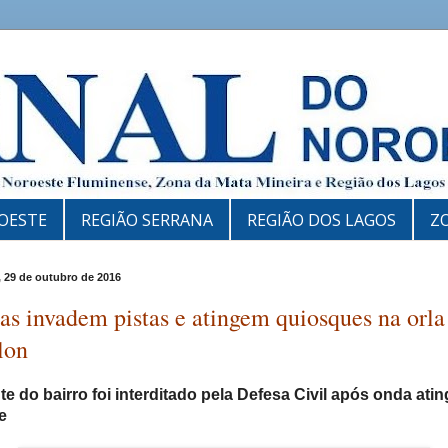
OESTE
REGIÃO SERRANA
REGIÃO DOS LAGOS
Z
 29 de outubro de 2016
s invadem pistas e atingem quiosques na orla
lon
te do bairro foi interditado pela Defesa Civil após onda atin
e