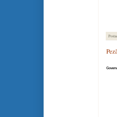
Posta
Pezã
Governa