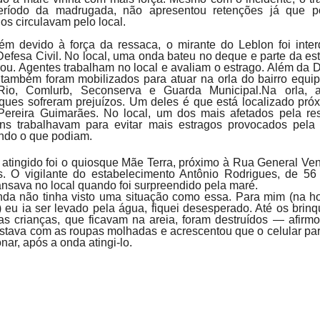
eríodo da madrugada, não apresentou retenções já que p
los circulavam pelo local.
m devido à força da ressaca, o mirante do Leblon foi inter
Defesa Civil. No local, uma onda bateu no deque e parte da est
ou. Agentes trabalham no local e avaliam o estrago. Além da 
, também foram mobilizados para atuar na orla do bairro equi
Rio, Comlurb, Seconserva e Guarda Municipal.Na orla, a
ques sofreram prejuízos. Um deles é que está localizado pró
ereira Guimarães. No local, um dos mais afetados pela re
s trabalhavam para evitar mais estragos provocados pela
ndo o que podiam.
 atingido foi o quiosque Mãe Terra, próximo à Rua General Ve
s. O vigilante do estabelecimento Antônio Rodrigues, de 56
nsava no local quando foi surpreendido pela maré.
da não tinha visto uma situação como essa. Para mim (na h
) eu ia ser levado pela água, fiquei desesperado. Até os brin
as crianças, que ficavam na areia, foram destruídos — afirmo
stava com as roupas molhadas e acrescentou que o celular pa
onar, após a onda atingi-lo.