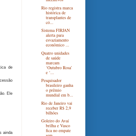
Rio registra marca
histórica de
transplantes de
có...
Sistema FIRJAN
alerta para
esvaziamento
econômico ...
Quatro unidades
de saúde
marcam
‘Outubro Rosa’
tica de
e ‘...
Pesquisador
ncessão
brasileiro ganha
o prêmio
ão. Ele
mundial em b...
Rio de Janeiro vai
receber R$ 2,9
bilhões
Goleiro do Avaí
brilha e Vasco
fica no empate
s ainda
sem ...