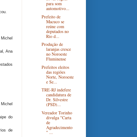
para som
automotivo...
cou.
Prefeito de
Macuco se
reúne com
deputados no
Rio d...
 Michel
Produção de
laranjas cresce
al, Ana
no Noroeste
Fluminense
estados
Prefeitos eleitos
das regiões
Norte, Noroeste
e Se...
TRE-RJ indefere
candidatura de
Dr. Silvestre
 Michel
(PSD)...
Vereador Torinho
divulga "Carta
uipe do
de
Agradecimento
rios de
" ...