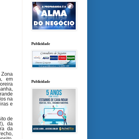
Publicidade
a Zona
a, em
Publicidade
oreira
manha,
rande
dos na
iras e
sito de
), da
rra da
recho,
nsito,