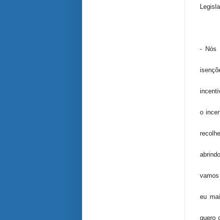
Legisla
- Nós
isençõ
incent
o ince
recolh
abrind
vamos 
eu mai
quero 