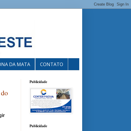
ONA DA MATA
CONTATO
Publicidade
 do
gir
Publicidade