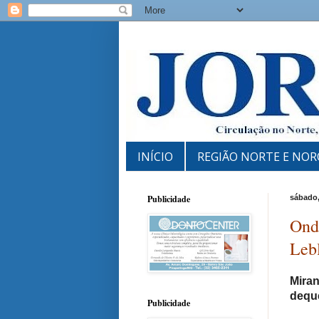
INÍCIO
REGIÃO NORTE E NOR
Publicidade
sábado,
Onda
Leb
Miran
dequ
Publicidade