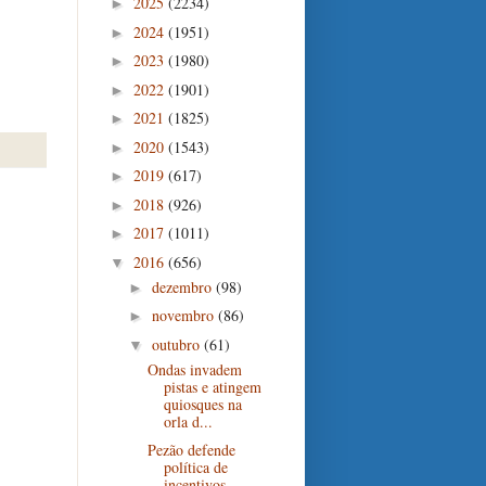
2025
(2234)
►
2024
(1951)
►
2023
(1980)
►
2022
(1901)
►
2021
(1825)
►
2020
(1543)
►
2019
(617)
►
2018
(926)
►
2017
(1011)
►
2016
(656)
▼
dezembro
(98)
►
novembro
(86)
►
outubro
(61)
▼
Ondas invadem
pistas e atingem
quiosques na
orla d...
Pezão defende
política de
incentivos