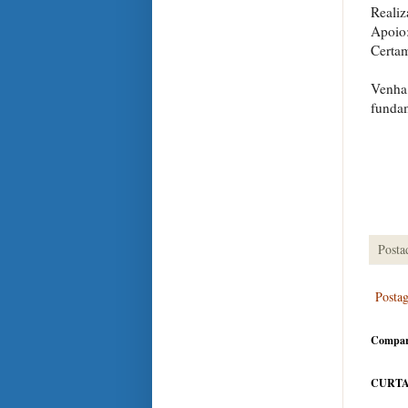
Reali
Apoio:
Certam
Venha
funda
Posta
Posta
Compar
CURTA