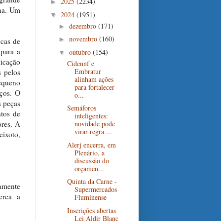
2025
(2234)
►
ina. Um
2024
(1951)
▼
dezembro
(171)
►
novembro
(160)
►
ocas de
 para a
outubro
(154)
▼
nicação
Cidennf e
Embratur
s pelos
alinham ações
equeno
para fortalecer
eços. O
o...
s peças
Semáforos
ntos de
inteligentes:
ores. A
novidade pode
virar regra ...
eixoto,
Alerj encerra, em
Plenário, a
discussão do
orçamen...
Quinta da Carne -
vamente
Supermercados
erca a
Fluminense
Inscrições abertas
Lei Aldir Blanc