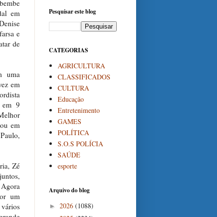
ambembe
Pesquisar este blog
dal em
 Denise
farsa e
atar de
CATEGORIAS
AGRICULTURA
om uma
CLASSIFICADOS
 vez em
CULTURA
ordista
Educação
o em 9
Entretenimento
 Melhor
GAMES
ntou em
POLÍTICA
Paulo,
S.O.S POLÍCIA
SAÚDE
ria, Zé
esporte
untos,
 Agora
Arquivo do blog
 por um
2026
(1088)
vários
►
 grande