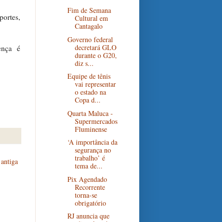
Fim de Semana
portes,
Cultural em
Cantagalo
Governo federal
decretará GLO
ença é
durante o G20,
diz s...
Equipe de tênis
vai representar
o estado na
Copa d...
Quarta Maluca -
Supermercados
Fluminense
‘A importância da
segurança no
trabalho’ é
antiga
tema de...
Pix Agendado
Recorrente
torna-se
obrigatório
RJ anuncia que