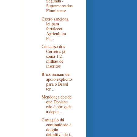
Segunda -
Supermercados
Fluminense
Castro sanciona
lei para
fortalecer
Agricultura
Fa...
Concurso dos
Correios já
soma 1,2
milhão de
inscritos
Brics recuam de
apoio explícito
para o Brasil
ter ...
Mendonça decide
que Deolane
não é obrigada
a depor...
Cantagalo dá
continuidade à
doação
definitiva de i...