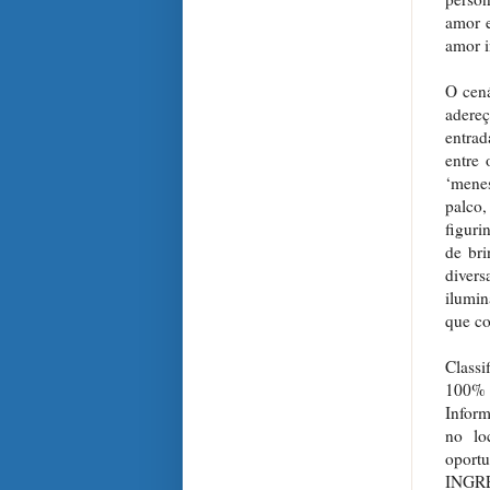
amor e
amor i
O cená
adereç
entrad
entre 
‘mene
palco,
figuri
de bri
divers
ilumin
que co
Classi
100% 
Inform
no lo
oportu
INGR