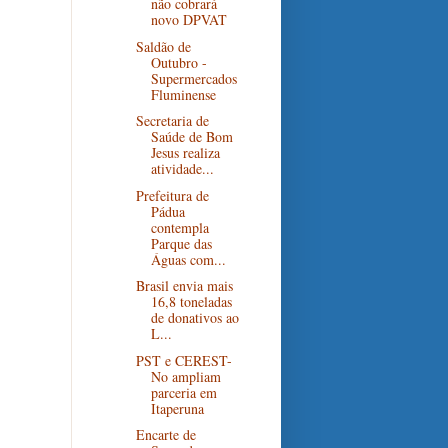
não cobrará
novo DPVAT
Saldão de
Outubro -
Supermercados
Fluminense
Secretaria de
Saúde de Bom
Jesus realiza
atividade...
Prefeitura de
Pádua
contempla
Parque das
Águas com...
Brasil envia mais
16,8 toneladas
de donativos ao
L...
PST e CEREST-
No ampliam
parceria em
Itaperuna
Encarte de