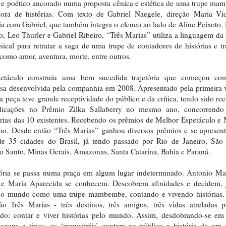
 e poético ancorado numa proposta cênica e estética de uma trupe m
dora de histórias. Com texto de Gabriel Naegele, direção Maria Vi
ia com Gabriel, que também integra o elenco ao lado de Aline Peixoto,
o, Leo Thurler e Gabriel Ribeiro, “Três Marias” utiliza a linguagem da 
ical para retratar a saga de uma trupe de contadores de histórias e tr
como amor, aventura, morte, entre outros.
etáculo construiu uma bem sucedida trajetória que começou c
sa desenvolvida pela companhia em 2008. Apresentado pela primeira
a peça teve grande receptividade do público e da crítica, tendo sido rec
dicações no Prêmio Zilka Sallaberry no mesmo ano, concorrend
rias das 10 existentes. Recebendo os prêmios de Melhor Espetáculo e
no. Desde então “Três Marias” ganhou diversos prêmios e se aprese
de 35 cidades do Brasil, já tendo passado por Rio de Janeiro, São 
to Santo, Minas Gerais, Amazonas, Santa Catarina, Bahia e Paraná.
ória se passa numa praça em algum lugar indeterminado. Antonio Ma
 e Maria Aparecida se conhecem. Descobrem afinidades e decidem, j
r o mundo como uma trupe mambembe, contando e vivendo histórias.
ão Três Marias - três destinos, três amigos, três vidas atreladas
do: contar e viver histórias pelo mundo. Assim, desdobrando-se em 
agens e tipos, os ‘menestréis’ contam ao público a história de um