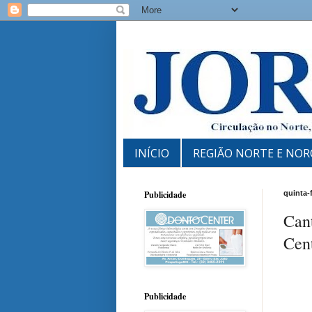
INÍCIO
REGIÃO NORTE E NOR
Publicidade
quinta-
Cant
Cen
Publicidade