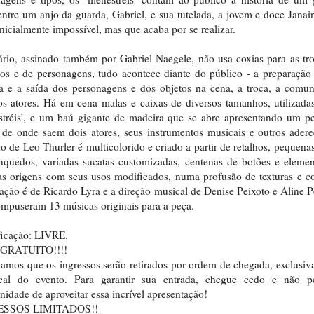
ntre um anjo da guarda, Gabriel, e sua tutelada, a jovem e doce Jana
nicialmente impossível, mas que acaba por se realizar.
rio, assinado também por Gabriel Naegele, não usa coxias para as tr
os e de personagens, tudo acontece diante do público - a preparação
a e a saída dos personagens e dos objetos na cena, a troca, a comu
os atores. Há em cena malas e caixas de diversos tamanhos, utilizada
stréis’, e um baú gigante de madeira que se abre apresentando um p
 de onde saem dois atores, seus instrumentos musicais e outros ader
no de Leo Thurler é multicolorido e criado a partir de retalhos, pequena
nquedos, variadas sucatas customizadas, centenas de botões e eleme
as origens com seus usos modificados, numa profusão de texturas e c
ação é de Ricardo Lyra e a direção musical de Denise Peixoto e Aline P
mpuseram 13 músicas originais para a peça.
ficação: LIVRE.
GRATUITO!!!!
amos que os ingressos serão retirados por ordem de chegada, exclusi
cal do evento. Para garantir sua entrada, chegue cedo e não p
nidade de aproveitar essa incrível apresentação!
ESSOS LIMITADOS!!