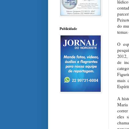
lúdico
conta
parcer
Peixot
do mus
Publicidade
temas 
O esp
pesqui
2012, 
de in
catego
Figuri
mais 
Espíri
A hist
Maria
corre
eles s
chama
person