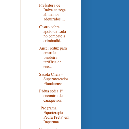
Prefeitura de
Italva entrega
alimentos
adquiridos ...
Castro cobra
apoio de Lula
no combate à
criminalid...
Aneel reduz para
amarela
bandeira
tarifária de
ene...
Sacola Cheia -
Supermercados
Fluminense
Pádua sedia 1º
encontro de
caiaqueiros
‘Programa
Equoterapia
Pedra Preta’ em
Itaperuna