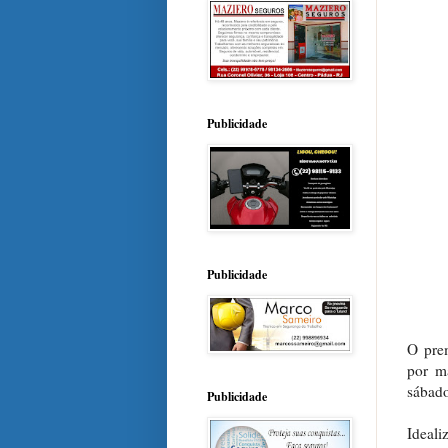
Publicidade
Publicidade
O prem
por m
sábado
Publicidade
Ideali