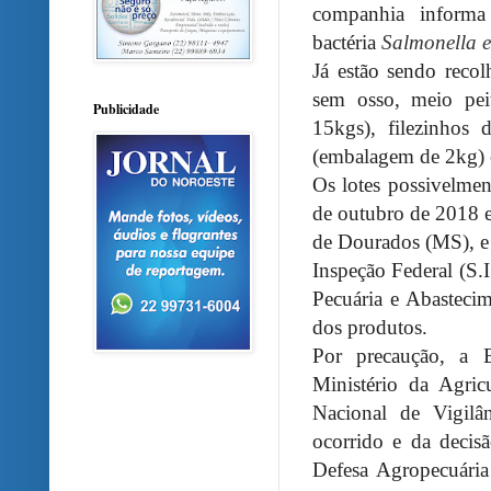
companhia informa
bactéria
Salmonella en
Já estão sendo reco
sem osso, meio pe
Publicidade
15kgs), filezinhos 
(embalagem de 2kg) 
Os lotes possivelme
de outubro de 2018 
de Dourados (MS), e
Inspeção Federal (S.I
Pecuária e Abasteci
dos produtos.
Por precaução, a 
Ministério da Agric
Nacional de Vigilâ
ocorrido e da decis
Defesa Agropecuária