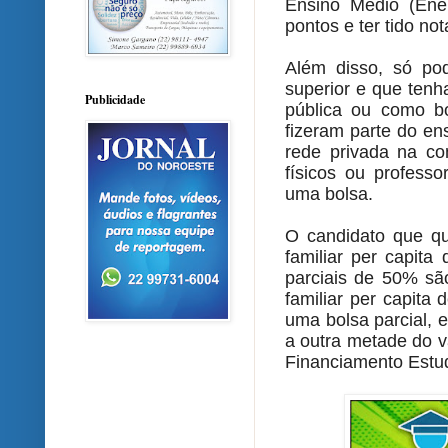
Ensino Médio (Ene
pontos e ter tido no
Além disso, só pod
superior e que ten
Publicidade
pública ou como bo
fizeram parte do en
rede privada na co
físicos ou profess
uma bolsa.
O candidato que qu
familiar per capita
parciais de 50% sã
familiar per capita
uma bolsa parcial, 
a outra metade do v
Financiamento Estuda