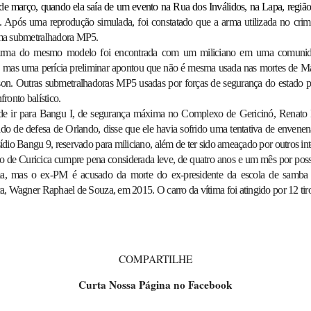
de março, quando ela saía de um evento na Rua dos Inválidos, na Lapa, região
. Após uma reprodução simulada, foi constatado que a arma utilizada no crim
ma submetralhadora MP5.
rma do mesmo modelo foi encontrada com um miliciano em uma comunid
í, mas uma perícia preliminar apontou que não é mesma usada nas mortes de Mar
on. Outras submetralhadoras MP5 usadas por forças de segurança do estado p
fronto balístico.
de ir para Bangu I, de segurança máxima no Complexo de Gericinó, Renato 
do de defesa de Orlando, disse que ele havia sofrido uma tentativa de envene
ídio Bangu 9, reservado para miliciano, além de ter sido ameaçado por outros int
o de Curicica cumpre pena considerada leve, de quatro anos e um mês por posse
a, mas o ex-PM é acusado da morte do ex-presidente da escola de samba
a, Wagner Raphael de Souza, em 2015. O carro da vítima foi atingido por 12 tir
COMPARTILHE
Curta Nossa Página no Facebook