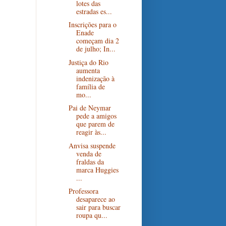
lotes das
estradas es...
Inscrições para o
Enade
começam dia 2
de julho; In...
Justiça do Rio
aumenta
indenização à
família de
mo...
Pai de Neymar
pede a amigos
que parem de
reagir às...
Anvisa suspende
venda de
fraldas da
marca Huggies
...
Professora
desaparece ao
sair para buscar
roupa qu...