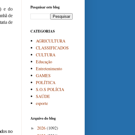
Pesquisar este blog
E) e do
anhã de
aria de
CATEGORIAS
AGRICULTURA
CLASSIFICADOS
CULTURA
Educação
Entretenimento
GAMES
POLÍTICA
S.O.S POLÍCIA
SAÚDE
esporte
Arquivo do blog
2026
(1092)
►
ados no