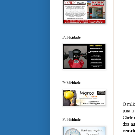
Publicidade
Publicidade
O milic
para a
Chefe d
Publicidade
dos au
veread