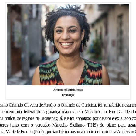
A vereadora Marielle Franco
Reprodução
iano Orlando Oliveira de Araújo, o Orlando de Curicica, foi transferido nesta ter
 penitenciária federal de segurança máxima em Mossoró, no Rio Grande do
a milícia de regiões de Jacarepaguá,
ele foi apontado por delator e ex-aliado
tores junto com o vereador Marcello Siciliano (PHS) do plano para assas
ora Marielle Franco
(Psol), que também causou a morte do motorista Anderson