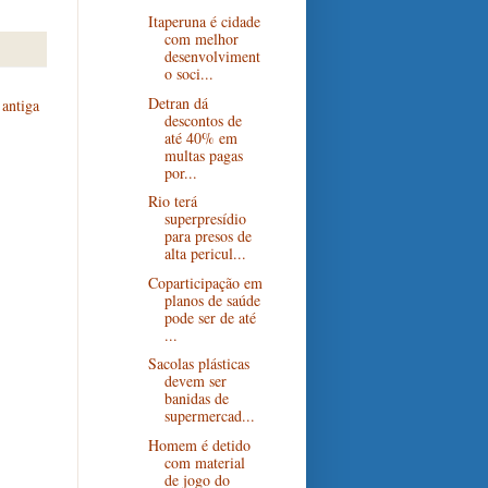
Itaperuna é cidade
com melhor
desenvolviment
o soci...
Detran dá
antiga
descontos de
até 40% em
multas pagas
por...
Rio terá
superpresídio
para presos de
alta pericul...
Coparticipação em
planos de saúde
pode ser de até
...
Sacolas plásticas
devem ser
banidas de
supermercad...
Homem é detido
com material
de jogo do