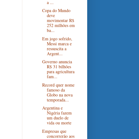
a ...
Copa do Mundo
deve
movimentar R$
252 milhões em
ba...
Em jogo sofrido,
Messi marca e
ressuscita a
Argent...
Governo anuncia
R$ 31 bilhões
para agricultura
fam...
Record quer nome
famoso da
Globo na nova
temporada...
Argentina e
Nigéria fazem
um duelo de
vida ou morte
Empresas que
concorrerão aos