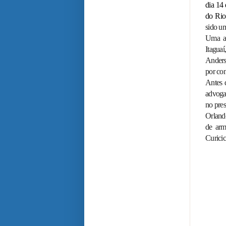
dia 14 
do Rio
sido u
Uma a
Itagua
Anders
por con
Antes 
advoga
no pres
Orland
de arm
Curicic