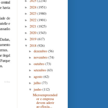
2025
(2234)
►
 central
2024
(1951)
►
e havia
2023
(1980)
►
ade de
2022
(1901)
►
ielle e
2021
(1825)
►
assarão
2020
(1543)
►
2019
(617)
►
Darlan,
namento
2018
(926)
▼
ernos.
dezembro
(56)
►
 ilegal
novembro
(74)
►
 Parque
outubro
(73)
►
os.
setembro
(63)
►
agosto
(62)
►
julho
(77)
O Dia
►
junho
(112)
▼
Microempreended
or e empresa
devem aderir
ao eSocia...