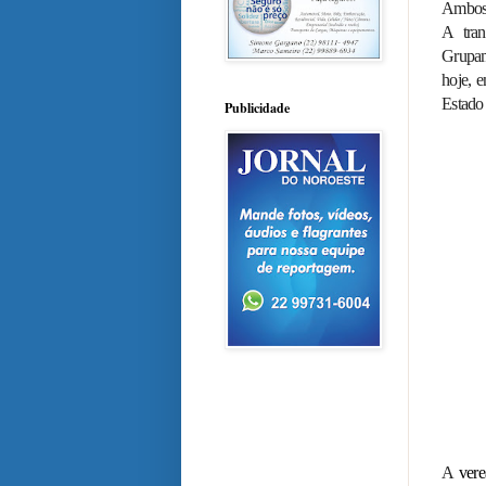
Ambos 
A tran
Grupam
hoje, 
Estado
Publicidade
A
vere