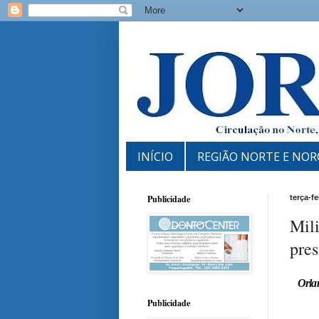
INÍCIO
REGIÃO NORTE E NOR
Publicidade
terça-fe
Mili
pres
Orlan
Publicidade