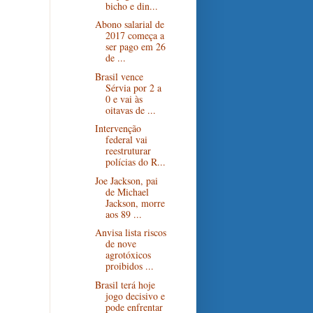
bicho e din...
Abono salarial de
2017 começa a
ser pago em 26
de ...
Brasil vence
Sérvia por 2 a
0 e vai às
oitavas de ...
Intervenção
federal vai
reestruturar
polícias do R...
Joe Jackson, pai
de Michael
Jackson, morre
aos 89 ...
Anvisa lista riscos
de nove
agrotóxicos
proibidos ...
Brasil terá hoje
jogo decisivo e
pode enfrentar