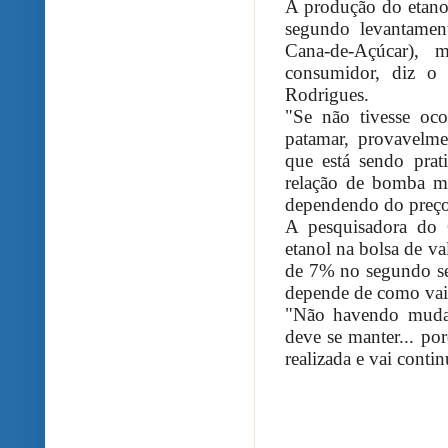
A produção do etano
segundo levantamen
Cana-de-Açúcar), 
consumidor, diz o 
Rodrigues.
"Se não tivesse oc
patamar, provavelme
que está sendo pra
relação de bomba mu
dependendo do preço
A pesquisadora do C
etanol na bolsa de v
de 7% no segundo se
depende de como vai 
"Não havendo mudanç
deve se manter... p
realizada e vai conti