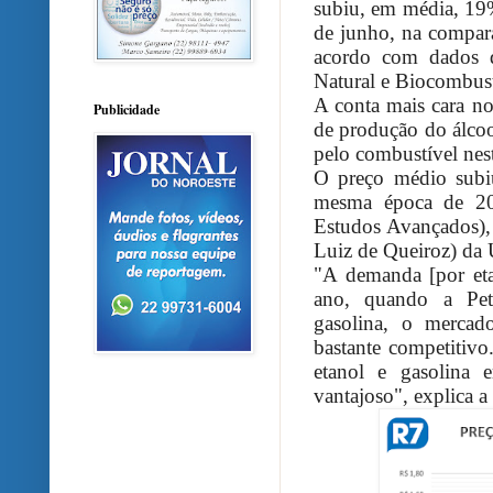
subiu, em média, 19
de junho, na compar
acordo com dados 
Natural e Biocombust
A conta mais cara n
Publicidade
de produção do álcoo
pelo combustível nes
O preço médio subiu
mesma época de 20
Estudos Avançados), 
Luiz de Queiroz) da 
"A demanda [por et
ano, quando a Petr
gasolina, o merca
bastante competitivo
etanol e gasolina 
vantajoso", explica a