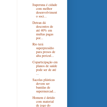
Itaperuna é cidade
com melhor
desenvolviment
o soci...
Detran dá
descontos de
até 40% em
multas pagas
por...
Rio terá
superpresídio
para presos de
alta pericul...
Coparticipação em
planos de saúde
pode ser de até
...
Sacolas plásticas
devem ser
banidas de
supermercad...
Homem é detido
com material
de jogo do