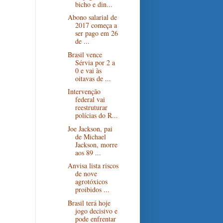
bicho e din...
Abono salarial de
2017 começa a
ser pago em 26
de ...
Brasil vence
Sérvia por 2 a
0 e vai às
oitavas de ...
Intervenção
federal vai
reestruturar
polícias do R...
Joe Jackson, pai
de Michael
Jackson, morre
aos 89 ...
Anvisa lista riscos
de nove
agrotóxicos
proibidos ...
Brasil terá hoje
jogo decisivo e
pode enfrentar