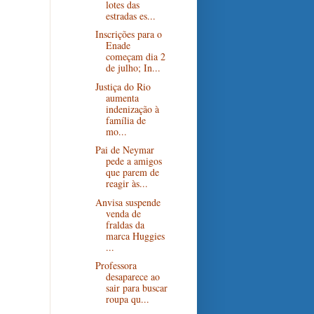
lotes das
estradas es...
Inscrições para o
Enade
começam dia 2
de julho; In...
Justiça do Rio
aumenta
indenização à
família de
mo...
Pai de Neymar
pede a amigos
que parem de
reagir às...
Anvisa suspende
venda de
fraldas da
marca Huggies
...
Professora
desaparece ao
sair para buscar
roupa qu...