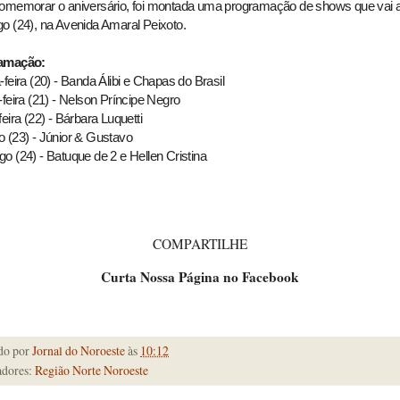
omemorar o aniversário, foi montada uma programação de shows que vai a
o (24), na Avenida Amaral Peixoto.
amação:
feira (20) - Banda Álibi e Chapas do Brasil
-feira (21) - Nelson Príncipe Negro
eira (22) - Bárbara Luquetti
 (23) - Júnior & Gustavo
o (24) - Batuque de 2 e Hellen Cristina
COMPARTILHE
Curta Nossa Página no Facebook
do por
Jornal do Noroeste
às
10:12
dores:
Região Norte Noroeste