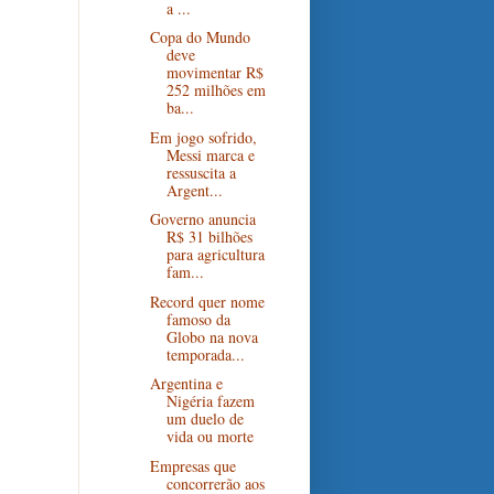
a ...
Copa do Mundo
deve
movimentar R$
252 milhões em
ba...
Em jogo sofrido,
Messi marca e
ressuscita a
Argent...
Governo anuncia
R$ 31 bilhões
para agricultura
fam...
Record quer nome
famoso da
Globo na nova
temporada...
Argentina e
Nigéria fazem
um duelo de
vida ou morte
Empresas que
concorrerão aos