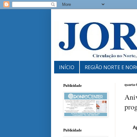
INÍCIO
REGIÃO NORTE E NOR
Publicidade
quarta-
Ani
pro
Ap
Publicidade