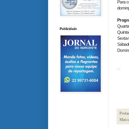
Para c
doming
Progr
Quarta-
Publicidade
Quinta
Sexta-f
Sábado
Doming
G1
Posta
Marca