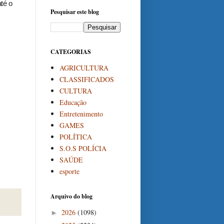
té o
Pesquisar este blog
CATEGORIAS
AGRICULTURA
CLASSIFICADOS
CULTURA
Educação
Entretenimento
GAMES
POLÍTICA
S.O.S POLÍCIA
SAÚDE
esporte
Arquivo do blog
2026
(1098)
►