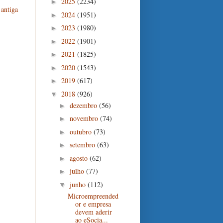
2025
(2234)
►
antiga
2024
(1951)
►
2023
(1980)
►
2022
(1901)
►
2021
(1825)
►
2020
(1543)
►
2019
(617)
►
2018
(926)
▼
dezembro
(56)
►
novembro
(74)
►
outubro
(73)
►
setembro
(63)
►
agosto
(62)
►
julho
(77)
►
junho
(112)
▼
Microempreended
or e empresa
devem aderir
ao eSocia...