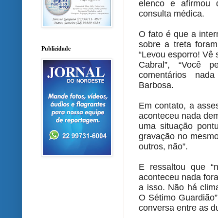
elenco e afirmou
consulta médica.
O fato é que a inte
sobre a treta foram
Publicidade
“Levou esporro! Vê 
Cabral”, “Você 
comentários nada
Barbosa.
Em contato, a asse
aconteceu nada dem
uma situação pontu
gravação no mesmo d
outros, não”.
E ressaltou que “
aconteceu nada fora
a isso. Não há clim
O Sétimo Guardião”
conversa entre as du