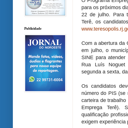
O Programa Emprega
para os próximos di
22 de julho. Para
Terê, os candidato
www.teresopolis.rj.g
Publicidade
Com a abertura da C
em julho, o munic
SINE para atender 
Rua Luís Noguet 
segunda a sexta, da
Os candidatos dev
número do PIS (se 
carteira de trabalho
Emprega Terê). Se
qualificação profis
exigem experiência 