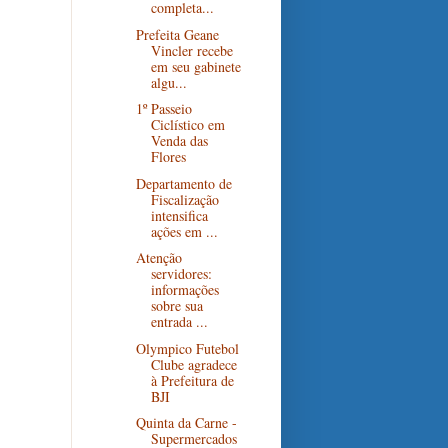
completa...
Prefeita Geane
Vincler recebe
em seu gabinete
algu...
1º Passeio
Ciclístico em
Venda das
Flores
Departamento de
Fiscalização
intensifica
ações em ...
Atenção
servidores:
informações
sobre sua
entrada ...
Olympico Futebol
Clube agradece
à Prefeitura de
BJI
Quinta da Carne -
Supermercados