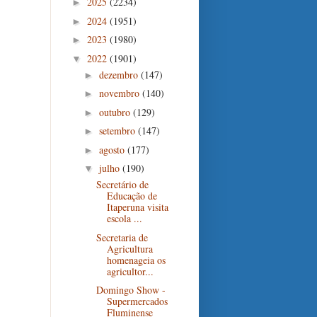
2025
(2234)
►
2024
(1951)
►
2023
(1980)
►
2022
(1901)
▼
dezembro
(147)
►
novembro
(140)
►
outubro
(129)
►
setembro
(147)
►
agosto
(177)
►
julho
(190)
▼
Secretário de
Educação de
Itaperuna visita
escola ...
Secretaria de
Agricultura
homenageia os
agricultor...
Domingo Show -
Supermercados
Fluminense