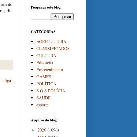
refeito
Pesquisar este blog
ra, dia
CATEGORIAS
AGRICULTURA
CLASSIFICADOS
CULTURA
Educação
Entretenimento
GAMES
antiga
POLÍTICA
S.O.S POLÍCIA
SAÚDE
esporte
Arquivo do blog
2026
(1096)
►