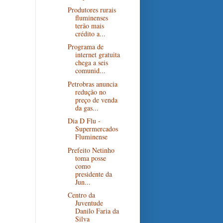
Produtores rurais
fluminenses
terão mais
crédito a...
Programa de
internet gratuita
chega a seis
comunid...
Petrobras anuncia
redução no
preço de venda
da gas...
Dia D Flu -
Supermercados
Fluminense
Prefeito Netinho
toma posse
como
presidente da
Jun...
Centro da
Juventude
Danilo Faria da
Silva