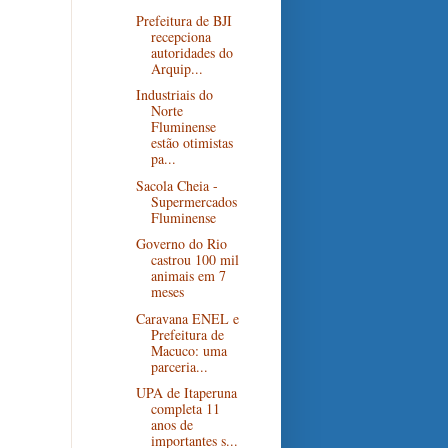
Prefeitura de BJI
recepciona
autoridades do
Arquip...
Industriais do
Norte
Fluminense
estão otimistas
pa...
Sacola Cheia -
Supermercados
Fluminense
Governo do Rio
castrou 100 mil
animais em 7
meses
Caravana ENEL e
Prefeitura de
Macuco: uma
parceria...
UPA de Itaperuna
completa 11
anos de
importantes s...