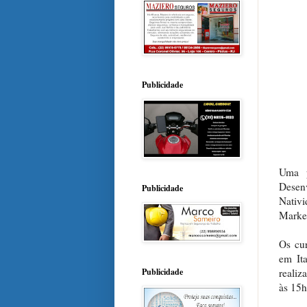
Publicidade
Uma p
Desen
Publicidade
Nativ
Market
Os cur
em Ita
realiz
Publicidade
às 15h