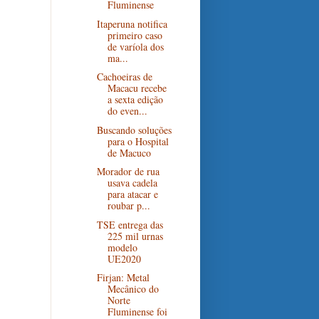
Fluminense
Itaperuna notifica
primeiro caso
de varíola dos
ma...
Cachoeiras de
Macacu recebe
a sexta edição
do even...
Buscando soluções
para o Hospital
de Macuco
Morador de rua
usava cadela
para atacar e
roubar p...
TSE entrega das
225 mil urnas
modelo
UE2020
Firjan: Metal
Mecânico do
Norte
Fluminense foi