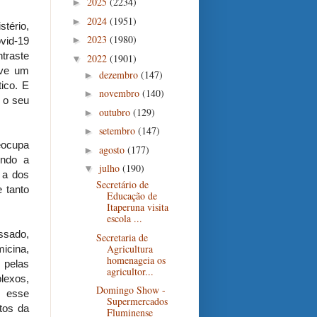
2025
(2234)
►
2024
(1951)
►
tério,
2023
(1980)
►
vid-19
traste
2022
(1901)
▼
uve um
dezembro
(147)
►
ico. E
novembro
(140)
►
r o seu
outubro
(129)
►
setembro
(147)
►
eocupa
agosto
(177)
►
undo a
julho
(190)
▼
 a dos
Secretário de
e tanto
Educação de
Itaperuna visita
escola ...
ssado,
Secretaria de
Agricultura
micina,
homenageia os
 pelas
agricultor...
lexos,
Domingo Show -
m esse
Supermercados
tos da
Fluminense