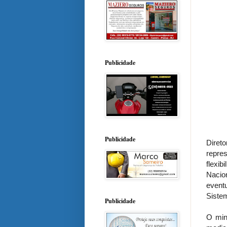
Publicidade
Publicidade
Diret
repre
flexi
Nacio
event
Siste
Publicidade
O min