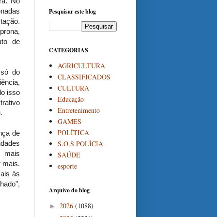
ra. No
onadas
Pesquisar este blog
tação.
prona,
fato de
CATEGORIAS
AGRICULTURA
 só do
CLASSIFICADOS
iência,
CULTURA
do isso
Educação
rativo
Entretenimento
.
GAMES
POLÍTICA
nça de
S.O.S POLÍCIA
idades
, mais
SAÚDE
r mais.
esporte
ais às
hado”,
Arquivo do blog
2026
(1088)
►