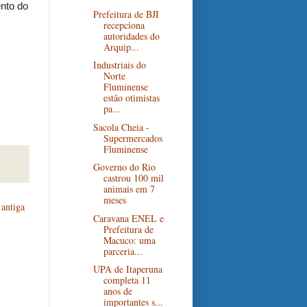
nto do
Prefeitura de BJI
recepciona
autoridades do
Arquip...
Industriais do
Norte
Fluminense
estão otimistas
pa...
Sacola Cheia -
Supermercados
Fluminense
Governo do Rio
castrou 100 mil
animais em 7
meses
antiga
Caravana ENEL e
Prefeitura de
Macuco: uma
parceria...
UPA de Itaperuna
completa 11
anos de
importantes s...