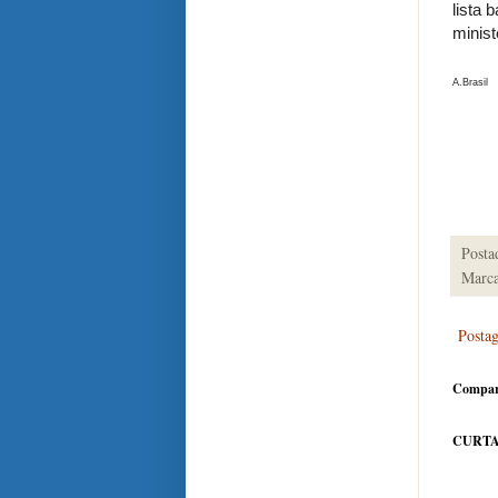
lista
minist
A.Brasil
Posta
Marca
Posta
Compar
CURTA