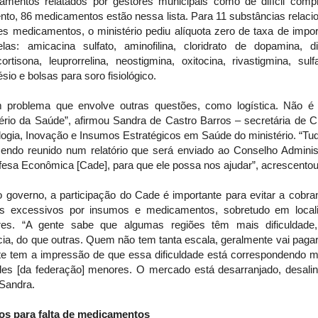
amentos relatados por gestores municipais como de difícil comp
to, 86 medicamentos estão nessa lista. Para 11 substâncias relaci
es medicamentos, o ministério pediu alíquota zero de taxa de impor
las: amicacina sulfato, aminofilina, cloridrato de dopamina, di
cortisona, leuprorrelina, neostigmina, oxitocina, rivastigmina, sul
io e bolsas para soro fisiológico.
 problema que envolve outras questões, como logística. Não é
ério da Saúde”, afirmou Sandra de Castro Barros – secretária de C
ogia, Inovação e Insumos Estratégicos em Saúde do ministério. “Tu
sendo reunido num relatório que será enviado ao Conselho Administ
fesa Econômica [Cade], para que ele possa nos ajudar”, acrescentou
o governo, a participação do Cade é importante para evitar a cobra
es excessivos por insumos e medicamentos, sobretudo em local
es. “A gente sabe que algumas regiões têm mais dificuldade
ia, do que outras. Quem não tem tanta escala, geralmente vai paga
te tem a impressão de que essa dificuldade está correspondendo m
des [da federação] menores. O mercado está desarranjado, desalin
 Sandra.
os para falta de medicamentos