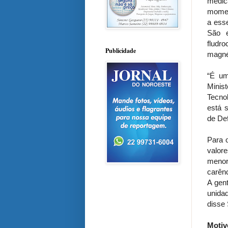
medic
momen
a ess
São e
fludro
Publicidade
magnés
“É um
Minist
Tecnol
está 
de De
Para 
valor
menor
carênc
A gen
unida
disse
Motiv