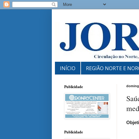
INÍCIO
REGIÃO NORTE E NOR
Publicidade
domingo
Saúd
med
Objet
Publicidade