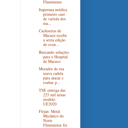
Fluminense
Itaperuna notifica
primeiro caso
de varíola dos
ma...
Cachoeiras de
Macacu recebe
a sexta edição
do even...
Buscando soluções
para o Hospital
de Macuco
Morador de rua
usava cadela
para atacar e
roubar p...
TSE entrega das
225 mil urnas
modelo
UE2020
Firjan: Metal
Mecânico do
Norte
Fluminense foi