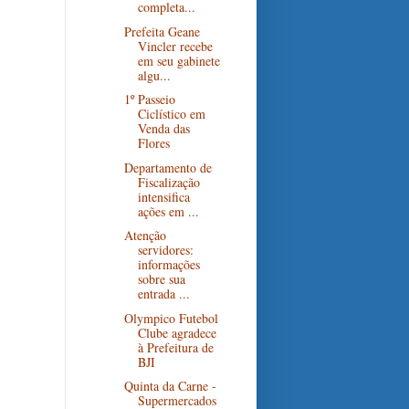
completa...
Prefeita Geane
Vincler recebe
em seu gabinete
algu...
1º Passeio
Ciclístico em
Venda das
Flores
Departamento de
Fiscalização
intensifica
ações em ...
Atenção
servidores:
informações
sobre sua
entrada ...
Olympico Futebol
Clube agradece
à Prefeitura de
BJI
Quinta da Carne -
Supermercados