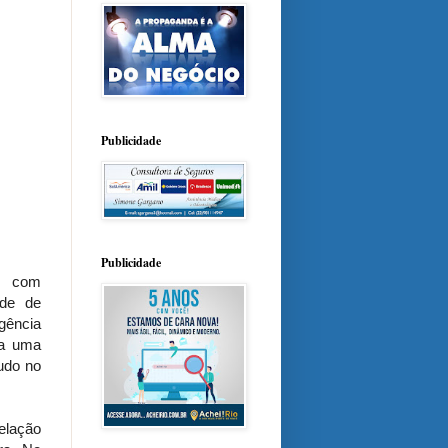
Publicidade
Publicidade
do com
ade de
gência
ra uma
udo no
elação