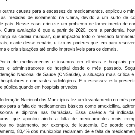
e outras causas para a escassez de medicamentos, explicou o minis
 as medidas de isolamento na China, devido a um surto de co
le país. Nesse caso, criou-se um problema de fornecimento de con
o. Outra avaliação é que a partir de 2020, com a pandemia, ho
rranjo na cadeia mundial”, que impactou todo o mercado farmacêut
aís, diante desse cenário, utiliza os poderes que tem para resolve
ma e cria situações até então imprevisíveis para os demais.
ência de medicamentos e insumos em clínicas e hospitais pr
os e administradores de hospital desde o mês passado. Seg
deração Nacional de Saúde (CNSaúde), a situação mais crítica é
hospitalares e contrastes radiológicos. E a escassez está present
e pública quando em hospitais privados.
federação Nacional dos Municípios fez um levantamento no mês pa
ndo para a falta de medicamentos básicos como amoxicilina, azitro
isolona e dipirona nas farmácias. Essa carência foi indicada
ituras, que apontou ainda a falta de medicamentos mais comp
zados no tratamento, por exemplo, de leucemia. De acordo co
tamento, 80,4% dos municípios reclamam de e falta de medicamen