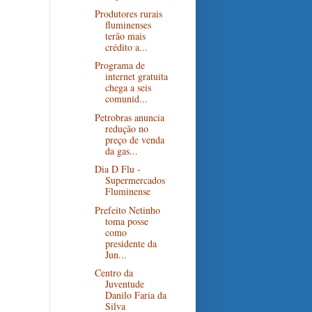
Produtores rurais
fluminenses
terão mais
crédito a...
Programa de
internet gratuita
chega a seis
comunid...
Petrobras anuncia
redução no
preço de venda
da gas...
Dia D Flu -
Supermercados
Fluminense
Prefeito Netinho
toma posse
como
presidente da
Jun...
Centro da
Juventude
Danilo Faria da
Silva