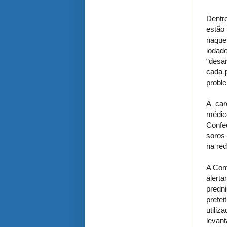
Dentr
estão
naque
iodad
“desa
cada p
proble
A car
médic
Confe
soros 
na red
A Con
alerta
predn
prefe
utili
levan