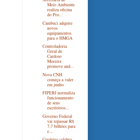
Meio Ambiente
realiza oficina
do Pro...
Cambuci adquire
novos
equipamentos
para o HMGA
Controladoria
Geral de
Cardoso
Moreira
promove aud...
Nova CNH
começa a valer
em junho
FIPERJ normaliza
funcionamento
de seus
escritórios...
Governo Federal
vai repassar R$
7,7 bilhões para
e...
Cordeiro celebra