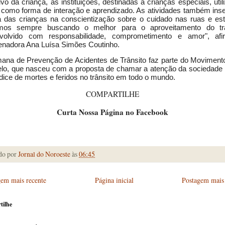
ivo da criança, as instituições, destinadas a crianças especiais, uti
o como forma de interação e aprendizado. As atividades também ins
ia das crianças na conscientização sobre o cuidado nas ruas e est
mos sempre buscando o melhor para o aproveitamento do tr
volvido com responsabilidade, comprometimento e amor", af
enadora Ana Luísa Simões Coutinho.
ana de Prevenção de Acidentes de Trânsito faz parte do Moviment
lo, que nasceu com a proposta de chamar a atenção da sociedade 
ndice de mortes e feridos no trânsito em todo o mundo.
COMPARTILHE
Curta Nossa Página no Facebook
do por
Jornal do Noroeste
às
06:45
gem mais recente
Página inicial
Postagem mais 
tilhe