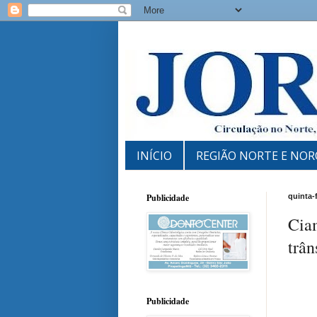
INÍCIO
REGIÃO NORTE E NOR
Publicidade
quinta-
Cia
trân
Publicidade