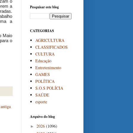
lizam o
erem a
Pesquisar este blog
radas.
abalho
irma a
CATEGORIAS
o Maio
AGRICULTURA
para o
CLASSIFICADOS
CULTURA
Educação
Entretenimento
GAMES
POLÍTICA
S.O.S POLÍCIA
SAÚDE
esporte
antiga
Arquivo do blog
2026
(1096)
►