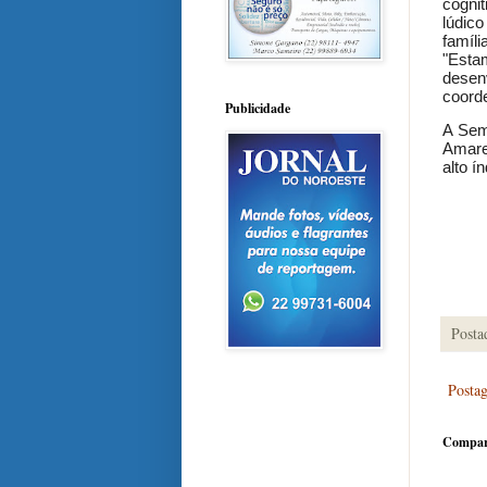
cognit
lúdic
famíl
"Esta
desen
coord
Publicidade
A Sem
Amare
alto í
Posta
Posta
Compar