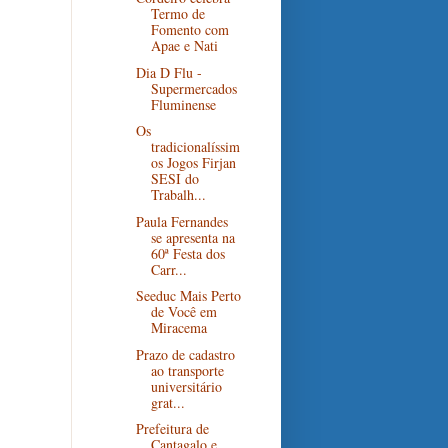
Termo de
Fomento com
Apae e Nati
Dia D Flu -
Supermercados
Fluminense
Os
tradicionalíssim
os Jogos Firjan
SESI do
Trabalh...
Paula Fernandes
se apresenta na
60ª Festa dos
Carr...
Seeduc Mais Perto
de Você em
Miracema
Prazo de cadastro
ao transporte
universitário
grat...
Prefeitura de
Cantagalo e