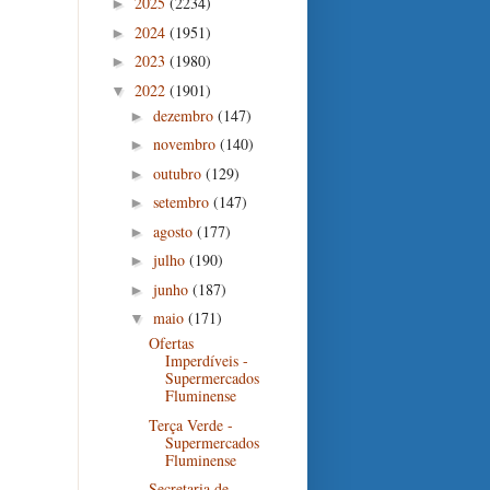
2025
(2234)
►
2024
(1951)
►
2023
(1980)
►
2022
(1901)
▼
dezembro
(147)
►
novembro
(140)
►
outubro
(129)
►
setembro
(147)
►
agosto
(177)
►
julho
(190)
►
junho
(187)
►
maio
(171)
▼
Ofertas
Imperdíveis -
Supermercados
Fluminense
Terça Verde -
Supermercados
Fluminense
Secretaria de