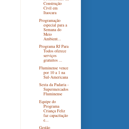
Construção
Civil em
Itaocara
Programação
especial para a
Semana do
Meio
Ambient...
Programa RJ Para
Todos oferece
serviços
gratuitos ...
Fluminense vence
por 10 a 1 na
Sul-Americana
Sexta da Padaria -
Supermercados
Fluminense
Equipe do
Programa
Criança Feliz
faz capacitação
e...
Gestão