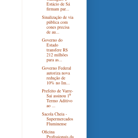
Estácio de Sá
firmam par...
Sinalização de via
pública com
cones precisa
de au...
Governo do
Estado
transfere R$
212 milhões
para as...
Governo Federal
autoriza nova
redução de
10% no Im...
Prefeito de Varre-
Sai assinou 1⁰
Termo Aditivo
ao ...
Sacola Cheia -
Supermercados
Fluminense
Oficina
Profissionais da