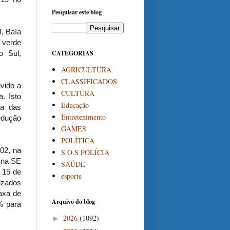
Pesquisar este blog
I, Baía
 verde
o Sul,
CATEGORIAS
AGRICULTURA
CLASSIFICADOS
vido a
CULTURA
. Isto
Educação
ia das
Entretenimento
edução
GAMES
POLÍTICA
02, na
S.O.S POLÍCIA
 na SE
SAÚDE
 15 de
esporte
izados
taxa de
Arquivo do blog
% para
2026
(1092)
►