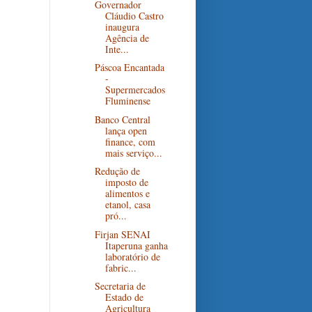
Governador
Cláudio Castro
inaugura
Agência de
Inte...
Páscoa Encantada
-
Supermercados
Fluminense
Banco Central
lança open
finance, com
mais serviço...
Redução de
imposto de
alimentos e
etanol, casa
pró...
Firjan SENAI
Itaperuna ganha
laboratório de
fabric...
Secretaria de
Estado de
Agricultura