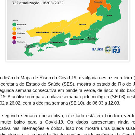
edição do Mapa de Risco da Covid-19, divulgada nesta sexta-feira 
Secretaria de Estado de Saúde (SES), mostra o estado do Rio de J
segunda semana consecutiva em bandeira verde, de risco muito baix
-19. A análise compara a oitava semana epidemiológica (SE 08) dest
.02 a 26.02, com a décima semana (SE 10), de 06.03 a 12.03.
a segunda semana consecutiva, o estado está em bandeira verd
 muito baixo para a Covid-19. Os dados apresentam ainda r
ficativa nas internações e óbitos. Isso nos mostra uma queda sust
ndicadores e a consolidação do cenário epidemiológico da Covid