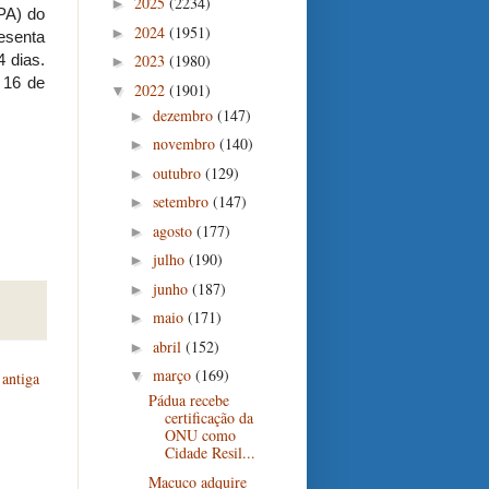
2025
(2234)
►
PA) do
2024
(1951)
►
esenta
 dias.
2023
(1980)
►
 16 de
2022
(1901)
▼
dezembro
(147)
►
novembro
(140)
►
outubro
(129)
►
setembro
(147)
►
agosto
(177)
►
julho
(190)
►
junho
(187)
►
maio
(171)
►
abril
(152)
►
março
(169)
▼
antiga
Pádua recebe
certificação da
ONU como
Cidade Resil...
Macuco adquire