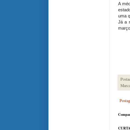
A méd
estad
uma q
Já a 
março
Posta
Marca
Posta
Compar
CURTA