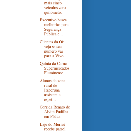
mais cinco
veículos zero
quilômetro
Executivo busca
melhorias para
Segurança
Pública e...
Clientes da Oi:
veja se seu
número vai
para a Vivo...
Quinta da Carne -
Supermercados
Fluminense
Alunos da zona
rural de
Itaperuna
assistem a
espet...
Corrida Renato de
Alvim Padilha
em Pádua
Laje do Muriaé
recebe patrol