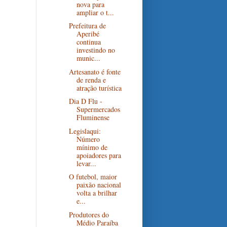
nova para
ampliar o t...
Prefeitura de
Aperibé
continua
investindo no
munic...
Artesanato é fonte
de renda e
atração turística
Dia D Flu -
Supermercados
Fluminense
Legislaqui:
Número
mínimo de
apoiadores para
levar...
O futebol, maior
paixão nacional
volta a brilhar
e...
Produtores do
Médio Paraíba