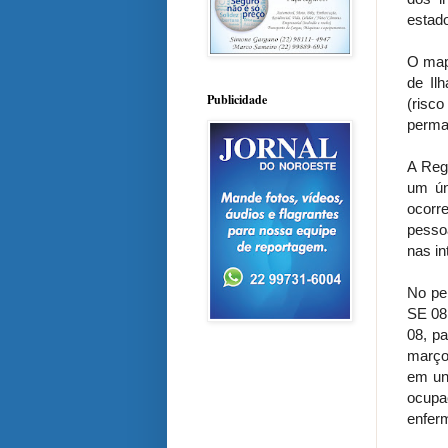
estado
O mapa
de Il
Publicidade
(risc
perma
A Reg
um ún
ocorr
pesso
nas in
No pe
SE 08
08, p
março
em uni
ocupa
enferm