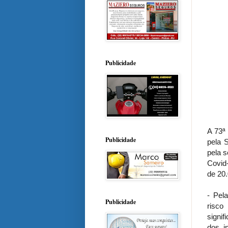
Publicidade
A 73ª 
Publicidade
pela 
pela 
Covid
de 20
- Pel
Publicidade
risco
signi
dos i