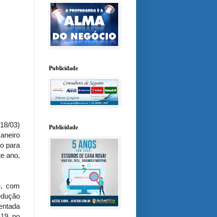
Publicidade
(18/03)
Publicidade
aneiro
o para
e ano,
e, com
edução
entada
-19 no