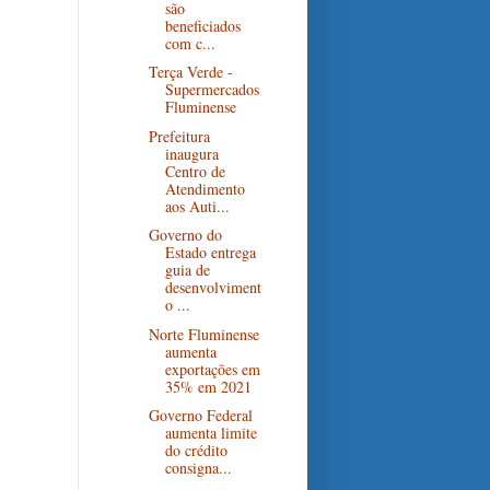
são
beneficiados
com c...
Terça Verde -
Supermercados
Fluminense
Prefeitura
inaugura
Centro de
Atendimento
aos Auti...
Governo do
Estado entrega
guia de
desenvolviment
o ...
Norte Fluminense
aumenta
exportações em
35% em 2021
Governo Federal
aumenta limite
do crédito
consigna...