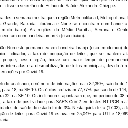
 – disse o secretário de Estado de Saúde, Alexandre Chieppe.
 desta semana mostra que a região Metropolitana I, Metropolitana I
ha Grande, Baixada Litorânea e Norte se encontram com bandeira
o muito baixo). As regiões do Médio Paraíba, Serrana e Centr
neceram com bandeira amarela (risco baixo).
ião Noroeste permaneceu em bandeira laranja (risco moderado) de
ico indicador, a taxa de ocupação de leitos, que se mantém alta
e porque, nessa região, houve um maior tempo de permanênc
as internadas e a desmobilização de leitos municipais, devido à r
ternações por Covid-19.
ríodo analisado, o número de internações caiu 82,35%, saindo de 1
, para 18, na SE 10. Os óbitos reduziram 77,77%, passando de 144,
ara 32, na SE 10. Os indicadores apontaram que, no período de 08 a
, a taxa de positividade para SARS-CoV-2 em testes RT-PCR real
dades de saúde do estado foi de 3%. Nesta quinta-feira (17.03), a 
ção de leitos para Covid-19 estava em 25,04% para UTI e 18,06
aria.