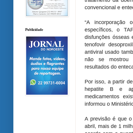
tratamento da doen
convencional e entec
“A incorporação o
específicos, o T
Publicidade
disfunções ósseas 
tenofovir desoprox
antiviral usado tam
não se mostrou t
resultados do enteca
Por isso, a partir 
hepatite B e ap
medicamentos exis
informou o Ministéri
A previsão é que o 
abril, mais de 1 mi