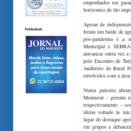
empenhados em garan
horizontes de tão imp
Apesar de indispensáv
Publicidade
foram um balde de águ
pós-pandemia e a re
Municipal e SEBRAE
alavancar outra vez a
pelo Encontro de Turi
Auditório do Rural P
envolvidos com a área 
Numa palestra abran
Monnerat – gerente r
respectivamente – c
ideias voltado às ini
lugar de destaque apó
em grupos e debatera