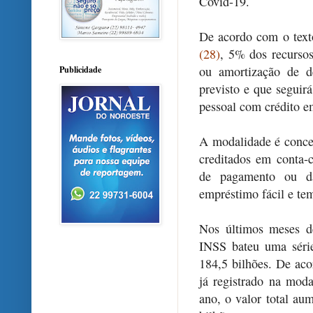
Covid-19.
De acordo com o tex
(28)
, 5% dos recursos
ou amortização de d
Publicidade
previsto e que segui
pessoal com crédito e
A modalidade é conce
creditados em conta-c
de pagamento ou da
empréstimo fácil e t
Nos últimos meses d
INSS bateu uma séri
184,5 bilhões. De ac
já registrado na mod
ano, o valor total a