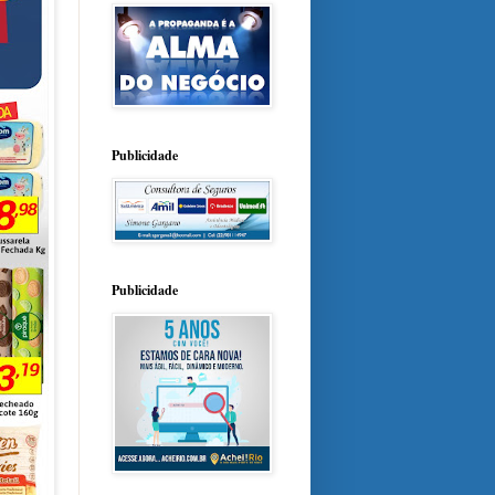
Publicidade
Publicidade