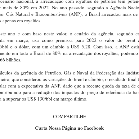
cenário nacional, a arrecadação com royalties de petróleo tem poten
er mais de 80% em 2022. No ano passado, segundo a Agência Nacio
eo, Gás Natural e Biocombustíveis (ANP), o Brasil arrecadou mais d
s apenas em royalties.
este ano e com base neste valor, o cenário da agência, segundo co
zada em março, usa como premissa para 2022 o valor do brent
2/bbl e o dólar, com um câmbio a US$ 5,28. Com isso, a ANP est
mento em todo o Brasil de 80% na arrecadação dos royalties, podendo
66 bilhões.
lculos da gerência de Petróleo, Gás e Naval da Federação das Indúst
neiro, que considerou as variações do brent e câmbio, o resultado final 
alar com a expectativa da ANP, dado que a recente queda da taxa de
ontribuindo para a redução dos impactos do preço de referência do bar
 a superar os US$ 130/bbl em março último.
COMPARTILHE
Curta Nossa Página no Facebook