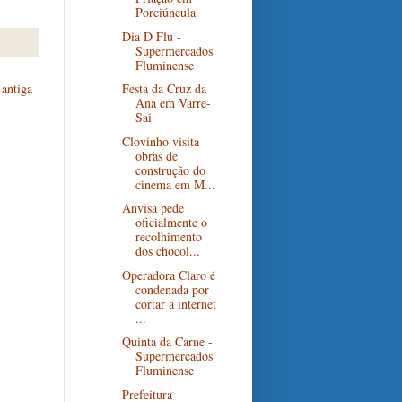
Porciúncula
Dia D Flu -
Supermercados
Fluminense
Festa da Cruz da
antiga
Ana em Varre-
Sai
Clovinho visita
obras de
construção do
cinema em M...
Anvisa pede
oficialmente o
recolhimento
dos chocol...
Operadora Claro é
condenada por
cortar a internet
...
Quinta da Carne -
Supermercados
Fluminense
Prefeitura