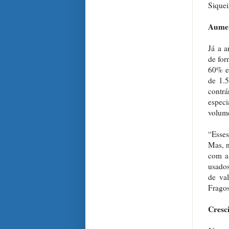
Siquei
Aumen
Já a a
de for
60% e
de 1.
contr
especi
volume
“Esses
Mas, n
com a
usados
de va
Fragos
Cresc