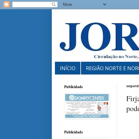
INÍCIO
REGIÃO NORTE E NOR
Publicidade
segunda
Firj
pod
Publicidade