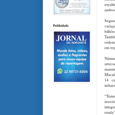
royal
ambos
Segund
varia
Publicidade
bilhõ
També
ordem 
em roy
Número
arrec
manute
Macaé,
14 ca
infrae
“Temo
inves
integ
renda