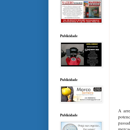
Publicidade
Publicidade
A arr
Publicidade
potenc
passa
merca