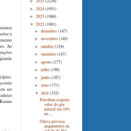
2025
(2234)
►
2024
(1951)
►
2023
(1980)
►
2022
(1901)
▼
umentou
dezembro
(147)
►
erior a
novembro
(140)
►
umento
es. Ao
outubro
(129)
►
pações
setembro
(147)
►
 grande
agosto
(177)
►
julho
(190)
►
cípios.
junho
(187)
►
 acordo
maio
(171)
►
em ser
abril
(152)
▼
cadeias
Petrobras reajusta
Karine
valor do gás
natural em 19%
no ...
Chuva provoca
alagamentos na
cidade do Rio