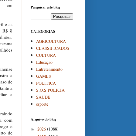
a – em
Pesquisar este blog
il e as
e R$ 8
CATEGORIAS
lhões.
AGRICULTURA
 mesma
CLASSIFICADOS
bilhões
CULTURA
Educação
minense
Entretenimento
stra a
GAMES
caso de
POLÍTICA
tante a
S.O.S POLÍCIA
diar a
SAÚDE
esporte
raindo
Arquivo do blog
ca com
rego e
2026
(1088)
►
rto de