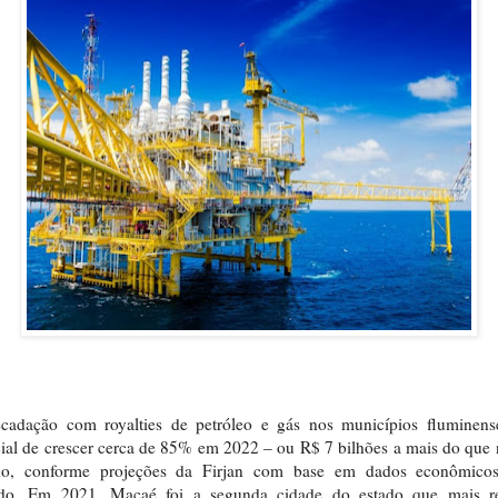
ecadação com royalties de petróleo e gás nos municípios fluminens
ial de crescer cerca de 85% em 2022 – ou R$ 7 bilhões a mais do que
do, conforme projeções da Firjan com base em dados econômico
do. Em 2021, Macaé foi a segunda cidade do estado que mais r