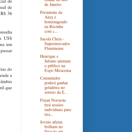
cial de
de Janeiro
nal de
Presidente da
e R$ 36
Alerj é
homenageado
na Rocinha
com c...
nsulta
 a US$
Sacola Cheia -
Supermercados
ima um
Fluminense
 passar
Henrique e
Juliano animam
o público na
rias do
Expo Miracema
tende a
Consumidor
 câmbio
poderá ganhar
ril que
geladeira no
sorteio da E...
Firjan Noroeste
terá sessões
individuais para
tira...
Jovens atletas
brilham no
Friação em