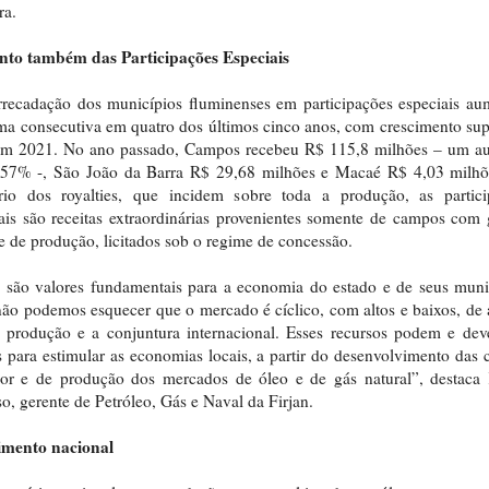
ra.
to também das Participações Especiais
rrecadação dos municípios fluminenses em participações especiais a
ma consecutiva em quatro dos últimos cinco anos, com crescimento sup
m 2021. No ano passado, Campos recebeu R$ 115,8 milhões – um a
557% -, São João da Barra R$ 29,68 milhões e Macaé R$ 4,03 milhõ
ário dos royalties, que incidem sobre toda a produção, as partici
ais são receitas extraordinárias provenientes somente de campos com
 de produção, licitados sob o regime de concessão.
 são valores fundamentais para a economia do estado e de seus muni
ão podemos esquecer que o mercado é cíclico, com altos e baixos, de
 produção e a conjuntura internacional. Esses recursos podem e dev
 para estimular as economias locais, a partir do desenvolvimento das 
lor e de produção dos mercados de óleo e de gás natural”, destaca 
o, gerente de Petróleo, Gás e Naval da Firjan.
imento nacional