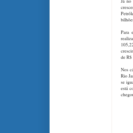
Já no 
cresc
Petról
bilhõe
Para 
reali
105,2
cresci
de R$ 
Nos cá
Rio Ja
se igu
está c
chegou