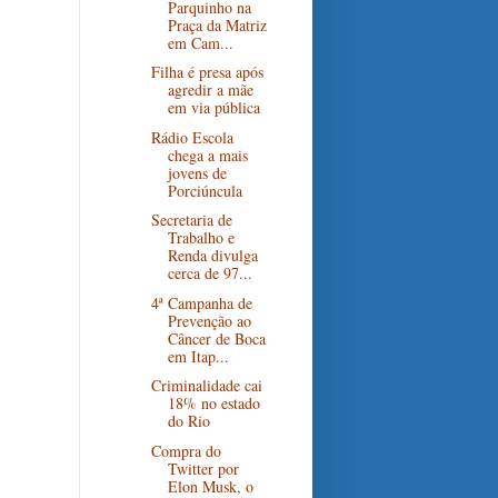
Parquinho na
Praça da Matriz
em Cam...
Filha é presa após
agredir a mãe
em via pública
Rádio Escola
chega a mais
jovens de
Porciúncula
Secretaria de
Trabalho e
Renda divulga
cerca de 97...
4ª Campanha de
Prevenção ao
Câncer de Boca
em Itap...
Criminalidade cai
18% no estado
do Rio
Compra do
Twitter por
Elon Musk, o