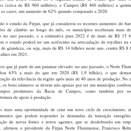
ties (cerca de R$ 960 milhões), e Campos (R$ 460 milhões) a quint
 os casos, um aumento de 62% quando comparado a 2020.
o o estudo da Firjan, que já considerou os recentes aumentos do barr
ções de câmbio ao longo do mês, os municípios receberam mais d
es no ano passado, e a estimativa para 2022 é de mais de R$ 15 bi
m o estado poderá ter um acréscimo na arrecadação de royalties na
de grandeza, ou seja, mais de R$ 14 bilhões neste ano, contra R$ 8 
alties em 2021.
s que já parte de um patamar elevado: no ano passado, o Norte Flu
adou 63% a mais do que em 2020 (R$ 1,9 bilhão), o que demon
nção da relevância da região após mais de 40 anos de produção. No 
 os bons números se devem não apenas por ser um município confron
mpos produtores da Bacia de Campos, como também por se
strutura de apoio à produção.
s mais uma oportunidade de criar um novo ciclo de crescimento, at
timentos que podem responder às demandas da transição energéti
ração de novas fontes e novos agentes, que se desdobrarão em emp
”, afirmou o presidente da Firjan Norte Fluminense, Francisco Robe