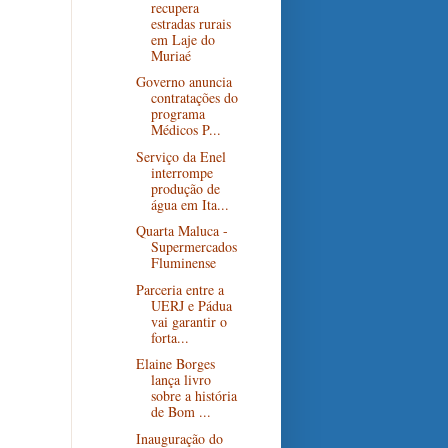
recupera
estradas rurais
em Laje do
Muriaé
Governo anuncia
contratações do
programa
Médicos P...
Serviço da Enel
interrompe
produção de
água em Ita...
Quarta Maluca -
Supermercados
Fluminense
Parceria entre a
UERJ e Pádua
vai garantir o
forta...
Elaine Borges
lança livro
sobre a história
de Bom ...
Inauguração do