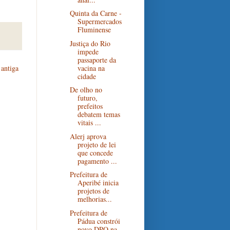
Quinta da Carne -
Supermercados
Fluminense
Justiça do Rio
impede
passaporte da
vacina na
antiga
cidade
De olho no
futuro,
prefeitos
debatem temas
vitais ...
Alerj aprova
projeto de lei
que concede
pagamento ...
Prefeitura de
Aperibé inicia
projetos de
melhorias...
Prefeitura de
Pádua constrói
novo DPO na