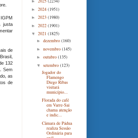
2025
(2234)
►
bre.
2024
(1951)
►
2023
(1980)
►
o IGPM
 justa
2022
(1901)
►
mentar
2021
(1825)
▼
dezembro
(160)
►
novembro
(145)
►
ais de
rasil,
outubro
(135)
►
de 132
setembro
(123)
▼
e. Sem
Jogador do
do, as
Flamengo
Diego Ribas
tos de
visitará
município...
Florada do café
em Varre-Sai
chama atenção
e indic...
Câmara de Pádua
realiza Sessão
Ordinária para
anál...