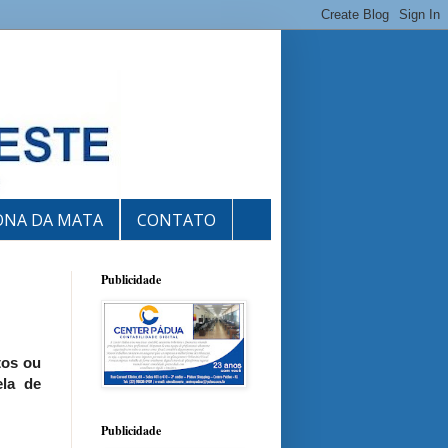
ONA DA MATA
CONTATO
Publicidade
tos ou
ela de
Publicidade