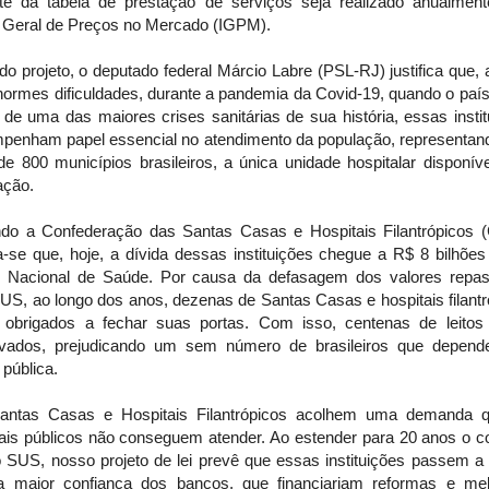
ste da tabela de prestação de serviços seja realizado anualment
e Geral de Preços no Mercado (IGPM).
do projeto, o deputado federal Márcio Labre (PSL-RJ) justifica que,
normes dificuldades, durante a pandemia da Covid-19, quando o país
 de uma das maiores crises sanitárias de sua história, essas insti
penham papel essencial no atendimento da população, representan
e 800 municípios brasileiros, a única unidade hospitalar disponív
ação.
do a Confederação das Santas Casas e Hospitais Filantrópicos 
a-se que, hoje, a dívida dessas instituições chegue a R$ 8 bilhões
 Nacional de Saúde. Por causa da defasagem dos valores repa
US, ao longo dos anos, dezenas de Santas Casas e hospitais filant
 obrigados a fechar suas portas. Com isso, centenas de leitos
ivados, prejudicando um sem número de brasileiros que depen
pública.
antas Casas e Hospitais Filantrópicos acolhem uma demanda 
tais públicos não conseguem atender. Ao estender para 20 anos o co
 SUS, nosso projeto de lei prevê que essas instituições passem a 
 maior confiança dos bancos, que financiariam reformas e mel