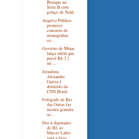
Brusque na
Série B com
golaço de Nenê
Arquivo Público
promove
concurso de
monografias
co...
Governo de Minas
lança edital que
prevê R$ 3,2
mi ...
Jornalista
Alexandre
Garcia é
demitido da
CNN Brasil
Fotógrafo de Rio
das Ostras faz
mostra gratuita
so...
Dos 4 deputados
do RJ, só
Márcio Labre
vota a favo...