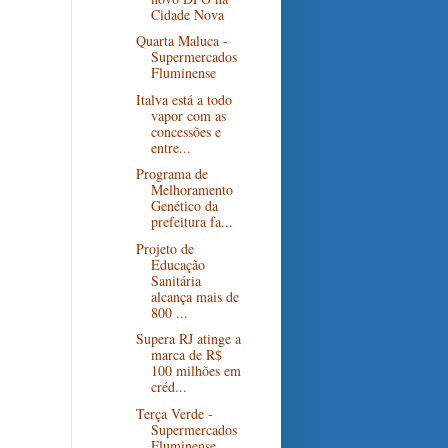
Cidade Nova
Quarta Maluca -
Supermercados
Fluminense
Italva está a todo
vapor com as
concessões e
entre...
Programa de
Melhoramento
Genético da
prefeitura fa...
Projeto de
Educação
Sanitária
alcança mais de
800 ...
Supera RJ atinge a
marca de R$
100 milhões em
créd...
Terça Verde -
Supermercados
Fluminense