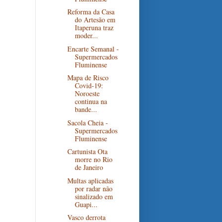
Reforma da Casa
do Artesão em
Itaperuna traz
moder...
Encarte Semanal -
Supermercados
Fluminense
Mapa de Risco
Covid-19:
Noroeste
continua na
bande...
Sacola Cheia -
Supermercados
Fluminense
Cartunista Ota
morre no Rio
de Janeiro
Multas aplicadas
por radar não
sinalizado em
Guapi...
Vasco derrota