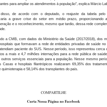
antes para ampliar os atendimentos à população”, explica Márcio La
disso, de acordo com o deputado, o reajuste da tabela pel
caria a grave crise do setor em médio prazo, proporcionando a
eração e o reconhecimento, mesmo que tardio, dessa rede comple
úde.
do a CMB, com dados do Ministério da Saúde (2017/2018), dos m
hospitais que formavam a rede de entidades privadas de saúde no B
atendiam paciente do SUS. Nesse período, isso representou cerca 
eitos a mais e 4,7 milhões internações para a rede pública de saúd
r outros serviços essenciais para a população. Nesse mesmo perío
s Casas e hospitais filantrópicos realizaram 69,35% dos tratamen
e quimioterapia e 58,14% dos transplantes do país.
COMPARTILHE
Curta Nossa Página no Facebook