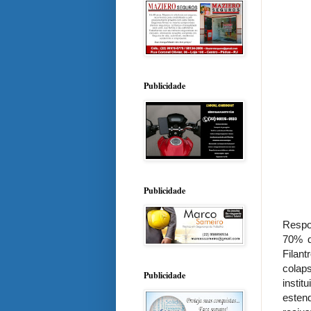
Publicidade
Publicidade
Respo
70% d
Filan
colap
Publicidade
insti
esten