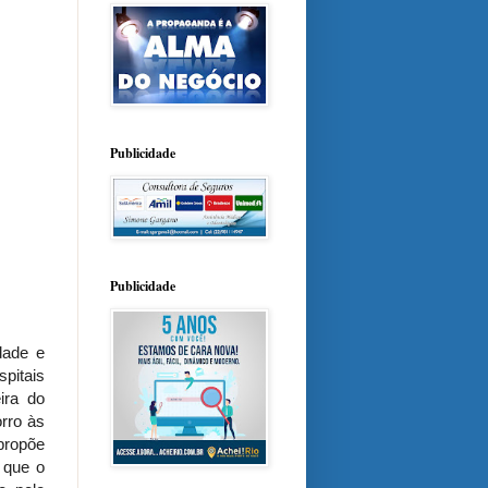
Publicidade
Publicidade
dade e
pitais
ira do
rro às
propõe
 que o