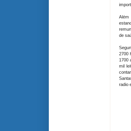
import
Além 
estan
remun
de sa
Segun
2700 
1700 
mil l
conta
Santa
radio 