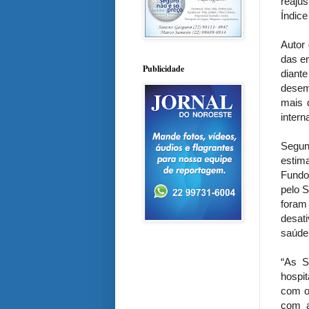
reaju
Índic
Autor 
das e
Publicidade
diante
desem
mais d
intern
Segun
estim
Fundo
pelo S
foram
desat
saúde 
“As S
hospi
com o
com a