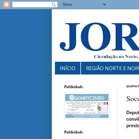
INÍCIO
REGIÃO NORTE E NOR
Publicidade
quarta-
Soco
Deput
convê
prest
Publicidade