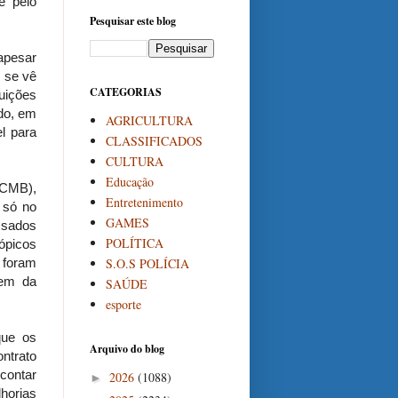
e pelo
Pesquisar este blog
 apesar
 se vê
CATEGORIAS
tuições
do, em
AGRICULTURA
el para
CLASSIFICADOS
CULTURA
Educação
(CMB),
Entretenimento
 só no
GAMES
ssados
POLÍTICA
rópicos
S.O.S POLÍCIA
 foram
dem da
SAÚDE
esporte
que os
Arquivo do blog
ntrato
contar
2026
(1088)
►
horias