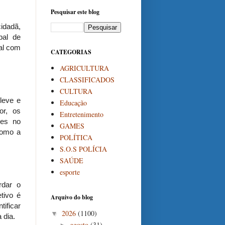
Pesquisar este blog
cidadã,
pal de
ial com
CATEGORIAS
AGRICULTURA
CLASSIFICADOS
CULTURA
leve e
Educação
or, os
Entretenimento
ões no
GAMES
como a
POLÍTICA
S.O.S POLÍCIA
SAÚDE
esporte
rdar o
etivo é
Arquivo do blog
ificar
2026
(1100)
▼
 dia.
agosto
(31)
►