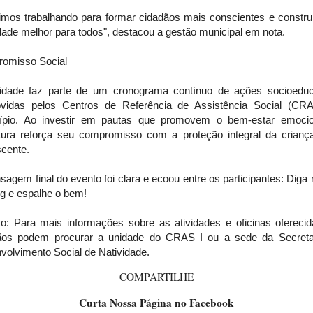
imos trabalhando para formar cidadãos mais conscientes e constru
ade melhor para todos", destacou a gestão municipal em nota.
omisso Social
vidade faz parte de um cronograma contínuo de ações socioeduc
vidas pelos Centros de Referência de Assistência Social (CR
ípio. Ao investir em pautas que promovem o bem-estar emocio
itura reforça seu compromisso com a proteção integral da crianç
scente.
agem final do evento foi clara e ecoou entre os participantes: Diga
ng e espalhe o bem!
ço: Para mais informações sobre as atividades e oficinas oferecid
ãos podem procurar a unidade do CRAS I ou a sede da Secreta
volvimento Social de Natividade.
COMPARTILHE
Curta Nossa Página no Facebook