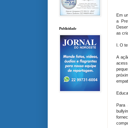
Em uma
a Pre
Desenv
Publicidade
as cr
I. O t
A açã
acess
peque
próxi
empati
Educa
Para 
bullyi
forne
compor