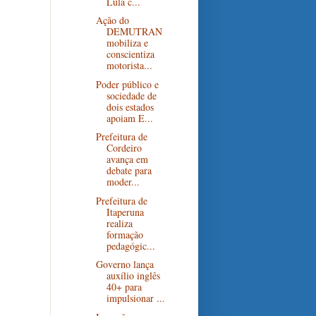
Lula c...
Ação do
DEMUTRAN
mobiliza e
conscientiza
motorista...
Poder público e
sociedade de
dois estados
apoiam E...
Prefeitura de
Cordeiro
avança em
debate para
moder...
Prefeitura de
Itaperuna
realiza
formação
pedagógic...
Governo lança
auxílio inglês
40+ para
impulsionar ...