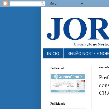
INÍCIO
REGIÃO NORTE E NOR
Publicidade
sexta-f
Pref
cons
CRA
Publicidade