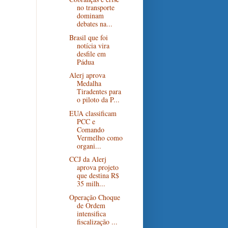
no transporte
dominam
debates na...
Brasil que foi
notícia vira
desfile em
Pádua
Alerj aprova
Medalha
Tiradentes para
o piloto da P...
EUA classificam
PCC e
Comando
Vermelho como
organi...
CCJ da Alerj
aprova projeto
que destina R$
35 milh...
Operação Choque
de Ordem
intensifica
fiscalização ...