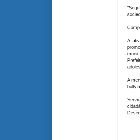
"Segu
socied
Compr
A ati
promo
munic
Prefe
adole
A mens
bullyi
Servi
cidad
Desen