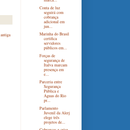
Conta de luz
seguirá com
cobrança
adicional em
jun...
Marinha do Brasil
antiga
certifica
servidores
públicos em...
Forças de
segurança de
Italva marcam
presença em
e...
Parceria entre
Segurança
Pública e
Águas do Rio
pr...
Parlamento
Juvenil da Alerj
elege três
projetos de...
Cobranças e crise