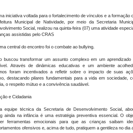
 iniciativa voltada para o fortalecimento de vínculos e a formação 
feitura Municipal de Natividade, por meio da Secretaria Munici
olvimento Social, realizou na quinta-feira (07) uma atividade espec
ianças assistidas pelo CRAS
ema central do encontro foi o combate ao bullying.
o buscou transformar um assunto complexo em um aprendizado 
ível. Através de dinâmicas educativas e um ambiente acolhed
nos foram incentivados a refletir sobre o impacto de suas aç
mo, destacando pilares fundamentais para a vida em sociedade, 
a, o respeito mútuo e a convivência saudável.
ção e Cidadania
a equipe técnica da Secretaria de Desenvolvimento Social, abo
ng ainda na infância é uma estratégia preventiva essencial. O obj
cer ferramentas emocionais para que as crianças saibam ident
tamentos ofensivos e, acima de tudo, pratiquem a gentileza no dia a