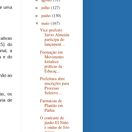
ir uma
julho
(127)
►
junho
(130)
►
maio
(167)
▼
Vice-prefeito
Sávio Almeida
ativas
participa do
lançament...
AS) do
nal, a
Formação em
Movimento
a e do
fortalece
práticas da
Educaç...
 não ao
Prefeitura abre
inscrições para
Processo
Seletivo ...
as, os
ria de
Farmácias de
Plantão em
Pádua
O contraste de
junho El Niño
e ondas de frio
marca...