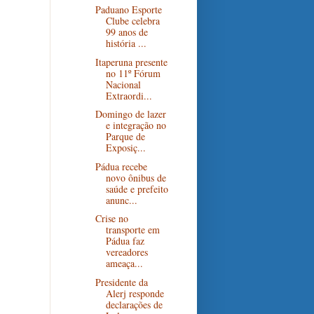
Paduano Esporte
Clube celebra
99 anos de
história ...
Itaperuna presente
no 11º Fórum
Nacional
Extraordi...
Domingo de lazer
e integração no
Parque de
Exposiç...
Pádua recebe
novo ônibus de
saúde e prefeito
anunc...
Crise no
transporte em
Pádua faz
vereadores
ameaça...
Presidente da
Alerj responde
declarações de