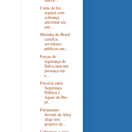
Conta de luz
seguirá com
cobrança
adicional em
jun...
Marinha do Brasil
certifica
servidores
públicos em...
Forças de
segurança de
Italva marcam
presença em
e...
Parceria entre
Segurança
Pública e
Águas do Rio
pr...
Parlamento
Juvenil da Alerj
elege três
projetos de...
Cobranças e crise