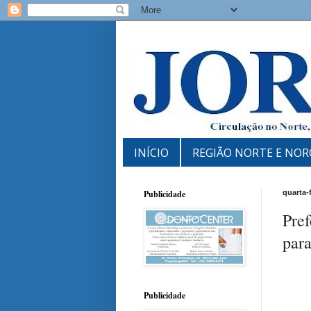
INÍCIO
REGIÃO NORTE E NOR
Publicidade
quarta-
Pref
para
Publicidade