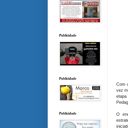
Publicidade
Publicidade
Com o 
vez ma
etapa
Pedagó
Publicidade
O enc
estra
inicia