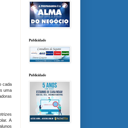
Publicidade
Publicidade
no cada
ais uma
adoras
trizes
lar. A
 alunos