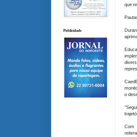
que r
Pauta
Dura
Publicidade
aprim
Educa
imple
diver
repres
CaedE
monit
o dese
"Segu
trajet
Com a
reite