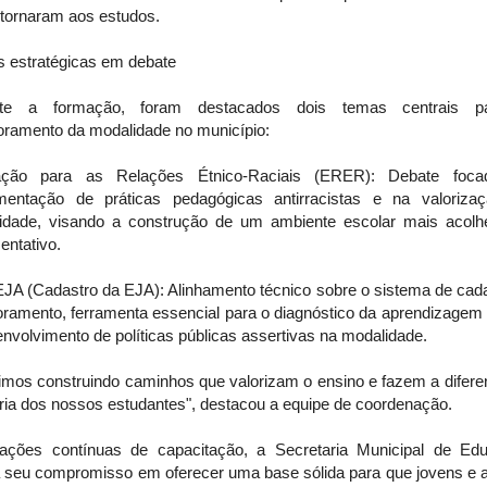
etornaram aos estudos.
s estratégicas em debate
nte a formação, foram destacados dois temas centrais p
oramento da modalidade no município:
ção para as Relações Étnico-Raciais (ERER): Debate foc
mentação de práticas pedagógicas antirracistas e na valoriza
sidade, visando a construção de um ambiente escolar mais acolh
entativo.
JA (Cadastro da EJA): Alinhamento técnico sobre o sistema de cada
oramento, ferramenta essencial para o diagnóstico da aprendizagem 
nvolvimento de políticas públicas assertivas na modalidade.
imos construindo caminhos que valorizam o ensino e fazem a difere
ória dos nossos estudantes", destacou a equipe de coordenação.
ções contínuas de capacitação, a Secretaria Municipal de Ed
ra seu compromisso em oferecer uma base sólida para que jovens e a