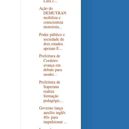
Lula c...
Ação do
DEMUTRAN
mobiliza e
conscientiza
motorista...
Poder público e
sociedade de
dois estados
apoiam E...
Prefeitura de
Cordeiro
avança em
debate para
moder...
Prefeitura de
Itaperuna
realiza
formação
pedagógic...
Governo lança
auxílio inglês
40+ para
impulsionar ...