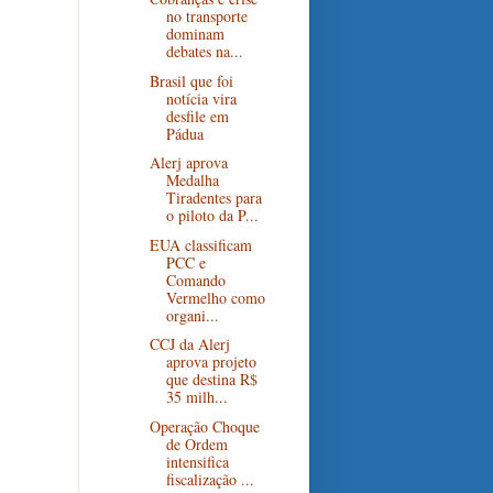
no transporte
dominam
debates na...
Brasil que foi
notícia vira
desfile em
Pádua
Alerj aprova
Medalha
Tiradentes para
o piloto da P...
EUA classificam
PCC e
Comando
Vermelho como
organi...
CCJ da Alerj
aprova projeto
que destina R$
35 milh...
Operação Choque
de Ordem
intensifica
fiscalização ...