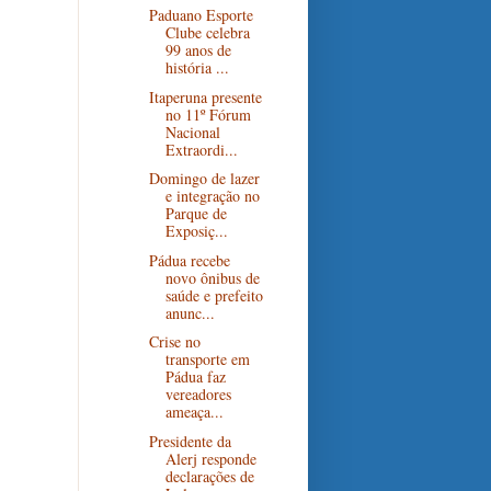
Paduano Esporte
Clube celebra
99 anos de
história ...
Itaperuna presente
no 11º Fórum
Nacional
Extraordi...
Domingo de lazer
e integração no
Parque de
Exposiç...
Pádua recebe
novo ônibus de
saúde e prefeito
anunc...
Crise no
transporte em
Pádua faz
vereadores
ameaça...
Presidente da
Alerj responde
declarações de