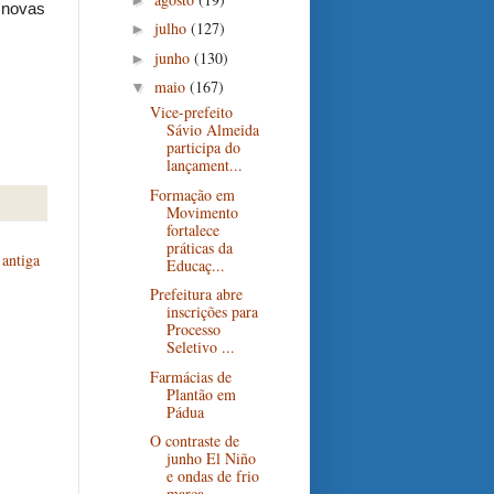
novas
julho
(127)
►
junho
(130)
►
maio
(167)
▼
Vice-prefeito
Sávio Almeida
participa do
lançament...
Formação em
Movimento
fortalece
práticas da
antiga
Educaç...
Prefeitura abre
inscrições para
Processo
Seletivo ...
Farmácias de
Plantão em
Pádua
O contraste de
junho El Niño
e ondas de frio
marca...