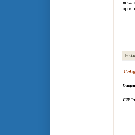
enco
oport
Posta
Posta
Compar
CURTA