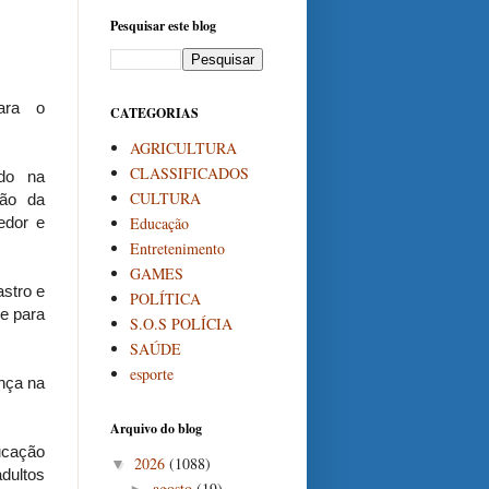
Pesquisar este blog
ara o
CATEGORIAS
AGRICULTURA
CLASSIFICADOS
ado na
CULTURA
ção da
Educação
edor e
Entretenimento
GAMES
stro e
POLÍTICA
e para
S.O.S POLÍCIA
SAÚDE
esporte
nça na
Arquivo do blog
ucação
2026
(1088)
▼
dultos
agosto
(19)
►