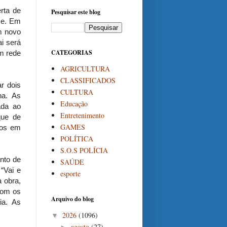
rta de
Pesquisar este blog
se. Em
um novo
ai será
CATEGORIAS
m rede
AGRICULTURA
CLASSIFICADOS
r dois
CULTURA
na. As
Educação
ada ao
Entretenimento
que de
GAMES
mos em
POLÍTICA
S.O.S POLÍCIA
nto de
SAÚDE
“Vai e
esporte
a obra,
com os
Arquivo do blog
ia. As
2026
(1096)
▼
agosto
(27)
►