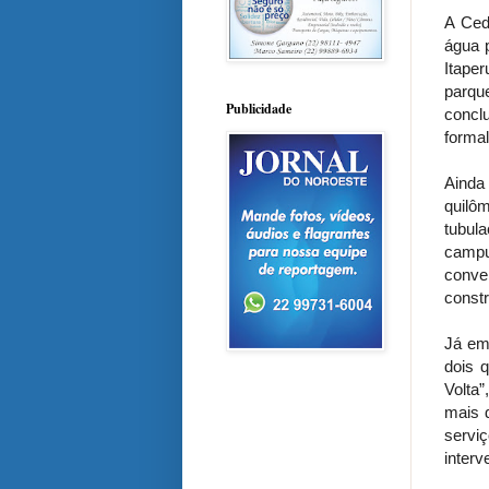
A Ced
água 
Itaper
parque
Publicidade
concl
formal
Ainda
quilô
tubul
campu
conve
constr
Já em
dois 
Volta”
mais 
servi
interv