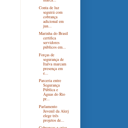
Conta de luz
seguirá com
cobrança
adicional em
jun...
Marinha do Brasil
certifica
servidores
públicos em...
Forças de
segurança de
Italva marcam
presença em
e...
Parceria entre
Segurança
Pública e
Águas do Rio
pr...
Parlamento
Juvenil da Alerj
elege três
projetos de...
Cobranças e crise