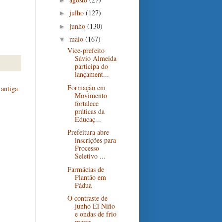
julho
(127)
►
junho
(130)
►
maio
(167)
▼
Vice-prefeito
Sávio Almeida
participa do
lançament...
Formação em
antiga
Movimento
fortalece
práticas da
Educaç...
Prefeitura abre
inscrições para
Processo
Seletivo ...
Farmácias de
Plantão em
Pádua
O contraste de
junho El Niño
e ondas de frio
marca...