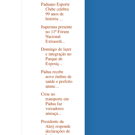
Paduano Esporte
Clube celebra
99 anos de
história ...
Itaperuna presente
no 11º Fórum
Nacional
Extraordi...
Domingo de lazer
e integração no
Parque de
Exposiç...
Pádua recebe
novo ônibus de
saúde e prefeito
anunc...
Crise no
transporte em
Pádua faz
vereadores
ameaça...
Presidente da
Alerj responde
declarações de