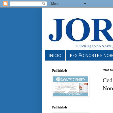
INÍCIO
REGIÃO NORTE E NOR
Publicidade
terça-f
Ced
Nor
Publicidade