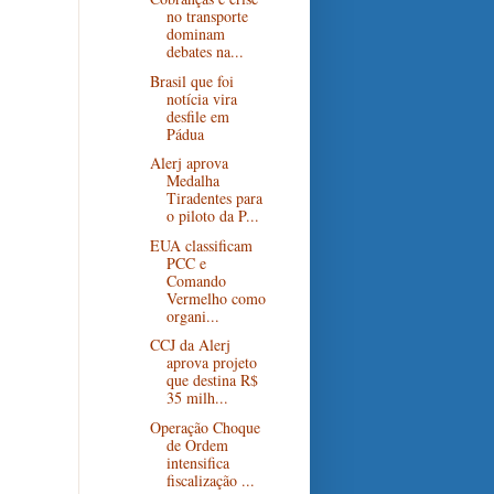
no transporte
dominam
debates na...
Brasil que foi
notícia vira
desfile em
Pádua
Alerj aprova
Medalha
Tiradentes para
o piloto da P...
EUA classificam
PCC e
Comando
Vermelho como
organi...
CCJ da Alerj
aprova projeto
que destina R$
35 milh...
Operação Choque
de Ordem
intensifica
fiscalização ...