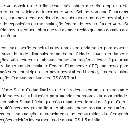
ae vai concluir, até o fim deste mês, obras que vão ampliar a ofe
para os municípios de Itaperuna e Varre-Sai, no Noroeste Fluminen
una, uma nova rede distribuidora vai abastecer um novo hospital, 
 de exposições e uma instituição federal de ensino. Já em Varre-S
uída, nesta semana, obra que vai atender região que não contava co
 de água.
 em maio, serão concluídas as obras em andamento para assenta
metros de rede distribuidora no bairro Cidade Nova, em Itaperu
ações vão reforçar o abastecimento da região e levar água trat
s Itaperuna do Instituto Federal Fluminense (IFF), ao novo par
nções do município e ao novo hospital da Unimed, os dois últi
ução. O custo previsto é de R$ 885,7 mil.
 Varre-Sai, a Cedae finaliza, até o fim desta semana, o assentame
quilômetros de tubulações para atender moradores da comunidade 
, no bairro Santa Lúcia, que não tinham rede formal de água. Com 
de 400 pessoas passarão a ter abastecimento regular, e contarão 
ços de manutenção e atendimento ao consumidor da Companh
enções exigirão investimentos de quase R$ 1,5 milhão.