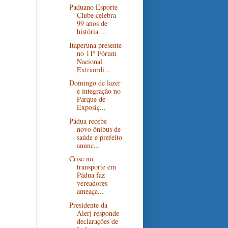
Paduano Esporte
Clube celebra
99 anos de
história ...
Itaperuna presente
no 11º Fórum
Nacional
Extraordi...
Domingo de lazer
e integração no
Parque de
Exposiç...
Pádua recebe
novo ônibus de
saúde e prefeito
anunc...
Crise no
transporte em
Pádua faz
vereadores
ameaça...
Presidente da
Alerj responde
declarações de