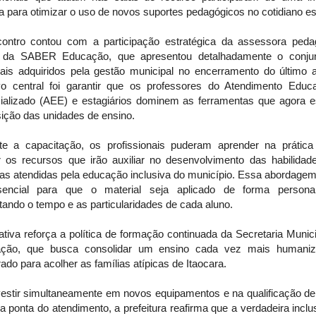
a para otimizar o uso de novos suportes pedagógicos no cotidiano es
ontro contou com a participação estratégica da assessora peda
 da SABER Educação, que apresentou detalhadamente o conju
iais adquiridos pela gestão municipal no encerramento do último 
ivo central foi garantir que os professores do Atendimento Educa
ializado (AEE) e estagiários dominem as ferramentas que agora e
ição das unidades de ensino.
te a capacitação, os profissionais puderam aprender na prátic
zar os recursos que irão auxiliar no desenvolvimento das habilidad
as atendidas pela educação inclusiva do município. Essa abordagem
encial para que o material seja aplicado de forma personal
tando o tempo e as particularidades de cada aluno.
iativa reforça a política de formação continuada da Secretaria Munic
ção, que busca consolidar um ensino cada vez mais humani
ado para acolher as famílias atípicas de Itaocara.
vestir simultaneamente em novos equipamentos e na qualificação d
a ponta do atendimento, a prefeitura reafirma que a verdadeira incl