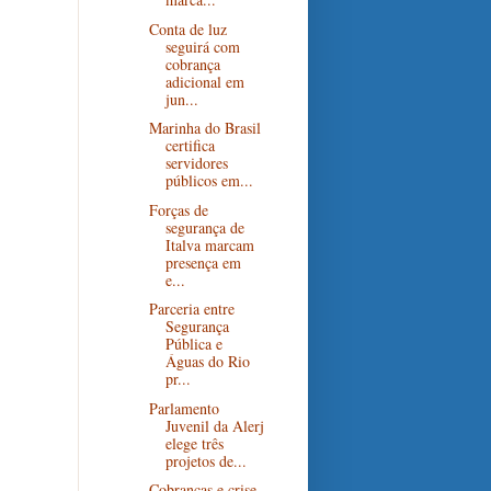
Conta de luz
seguirá com
cobrança
adicional em
jun...
Marinha do Brasil
certifica
servidores
públicos em...
Forças de
segurança de
Italva marcam
presença em
e...
Parceria entre
Segurança
Pública e
Águas do Rio
pr...
Parlamento
Juvenil da Alerj
elege três
projetos de...
Cobranças e crise