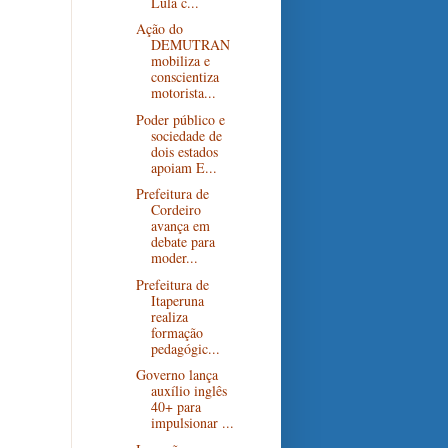
Lula c...
Ação do
DEMUTRAN
mobiliza e
conscientiza
motorista...
Poder público e
sociedade de
dois estados
apoiam E...
Prefeitura de
Cordeiro
avança em
debate para
moder...
Prefeitura de
Itaperuna
realiza
formação
pedagógic...
Governo lança
auxílio inglês
40+ para
impulsionar ...