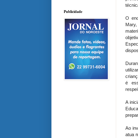
técnic
Publicidade
O enc
Mary,
mater
objet
Espec
dispos
Duran
utili
crianç
é ess
respei
A inic
Educa
prepar
Ao in
atua n