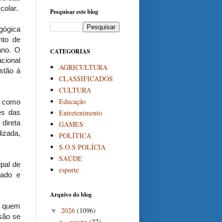
colar.
Pesquisar este blog
gógica
nto de
ano. O
CATEGORIAS
cional
AGRICULTURA
stão à
CLASSIFICADOS
CULTURA
Educação
a como
Entretenimento
es das
 direta
GAMES
izada,
POLÍTICA
S.O.S POLÍCIA
SAÚDE
ipal de
esporte
zado e
Arquivo do blog
e quem
2026
(1096)
▼
usão se
agosto
(27)
►