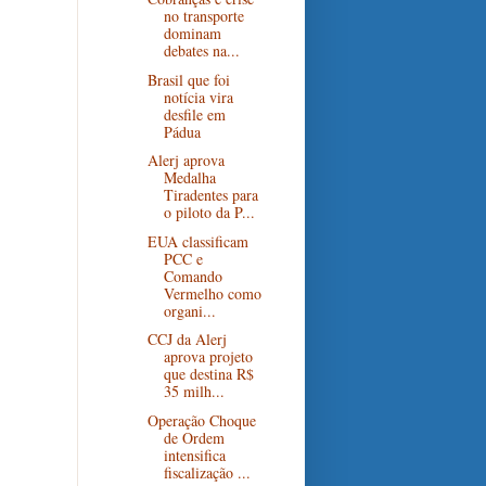
no transporte
dominam
debates na...
Brasil que foi
notícia vira
desfile em
Pádua
Alerj aprova
Medalha
Tiradentes para
o piloto da P...
EUA classificam
PCC e
Comando
Vermelho como
organi...
CCJ da Alerj
aprova projeto
que destina R$
35 milh...
Operação Choque
de Ordem
intensifica
fiscalização ...