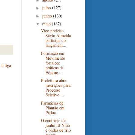
julho
(127)
►
junho
(130)
►
maio
(167)
▼
Vice-prefeito
Sávio Almeida
participa do
lançament...
Formação em
Movimento
fortalece
antiga
práticas da
Educaç...
Prefeitura abre
inscrições para
Processo
Seletivo ...
Farmácias de
Plantão em
Pádua
O contraste de
junho El Niño
e ondas de frio
marca...