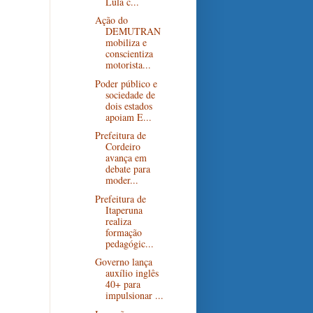
Lula c...
Ação do
DEMUTRAN
mobiliza e
conscientiza
motorista...
Poder público e
sociedade de
dois estados
apoiam E...
Prefeitura de
Cordeiro
avança em
debate para
moder...
Prefeitura de
Itaperuna
realiza
formação
pedagógic...
Governo lança
auxílio inglês
40+ para
impulsionar ...