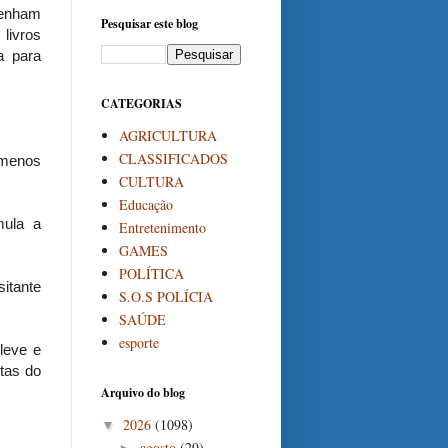
tenham
Pesquisar este blog
livros
a para
CATEGORIAS
AGRICULTURA
CLASSIFICADOS
ômenos
CULTURA
Educação
mula a
Entretenimento
GAMES
POLÍTICA
sitante
S.O.S POLÍCIA
SAÚDE
esporte
leve e
tas do
Arquivo do blog
2026
(1098)
▼
agosto
(29)
►