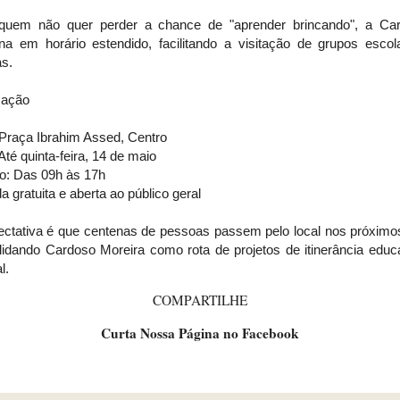
quem não quer perder a chance de "aprender brincando", a Ca
ona em horário estendido, facilitando a visitação de grupos escol
as.
mação
 Praça Ibrahim Assed, Centro
Até quinta-feira, 14 de maio
io: Das 09h às 17h
a gratuita e aberta ao público geral
ectativa é que centenas de pessoas passem pelo local nos próximos
lidando Cardoso Moreira como rota de projetos de itinerância educa
l.
COMPARTILHE
Curta Nossa Página no Facebook