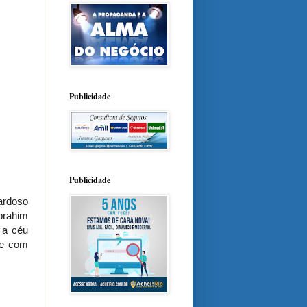
Publicidade
Publicidade
ardoso
brahim
 a céu
ue com