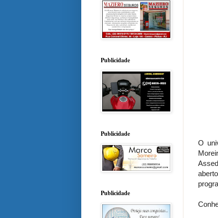
Publicidade
Publicidade
O uni
Morei
Assed
abert
progra
Publicidade
Conhe