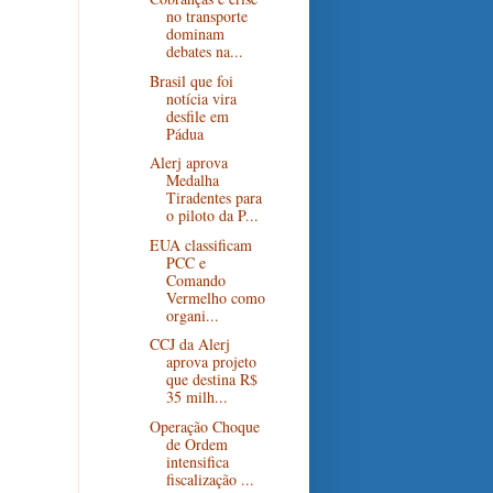
no transporte
dominam
debates na...
Brasil que foi
notícia vira
desfile em
Pádua
Alerj aprova
Medalha
Tiradentes para
o piloto da P...
EUA classificam
PCC e
Comando
Vermelho como
organi...
CCJ da Alerj
aprova projeto
que destina R$
35 milh...
Operação Choque
de Ordem
intensifica
fiscalização ...