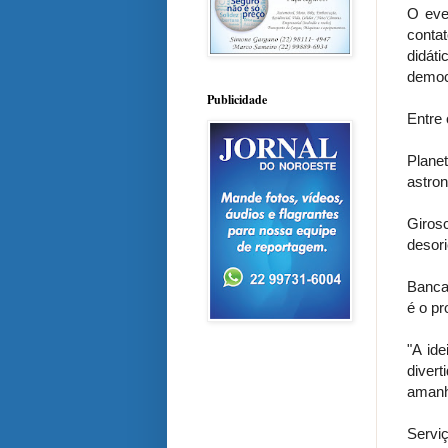
O eve
conta
didát
democr
Publicidade
Entre 
Plane
astron
Giros
desori
Bancad
é o pr
"A id
diver
amanh
Serviç