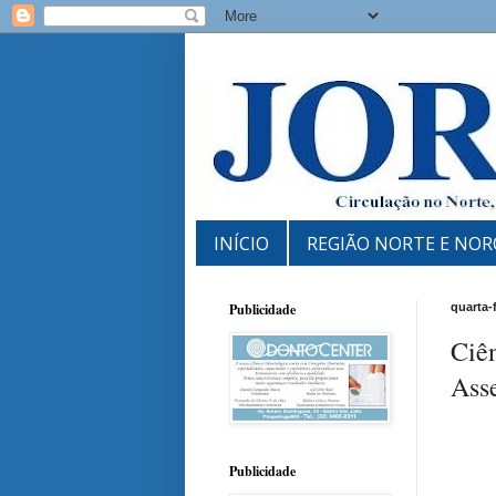
INÍCIO
REGIÃO NORTE E NOR
Publicidade
quarta-
Ciê
Ass
Publicidade