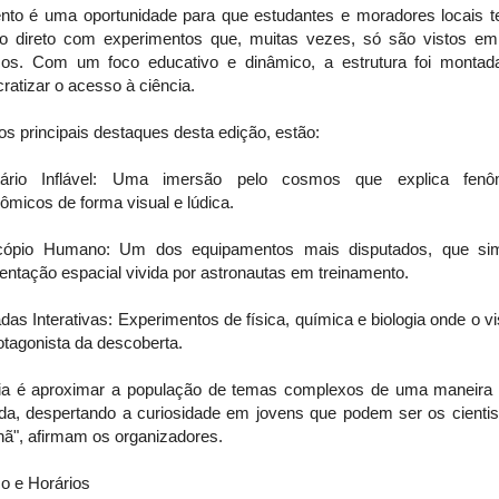
nto é uma oportunidade para que estudantes e moradores locais 
to direto com experimentos que, muitas vezes, só são vistos em 
icos. Com um foco educativo e dinâmico, a estrutura foi montad
atizar o acesso à ciência.
os principais destaques desta edição, estão:
tário Inflável: Uma imersão pelo cosmos que explica fen
ômicos de forma visual e lúdica.
cópio Humano: Um dos equipamentos mais disputados, que si
entação espacial vivida por astronautas em treinamento.
as Interativas: Experimentos de física, química e biologia onde o vi
otagonista da descoberta.
eia é aproximar a população de temas complexos de uma maneira 
tida, despertando a curiosidade em jovens que podem ser os cientis
ã", afirmam os organizadores.
o e Horários