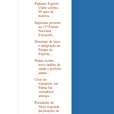
Paduano Esporte
Clube celebra
99 anos de
história ...
Itaperuna presente
no 11º Fórum
Nacional
Extraordi...
Domingo de lazer
e integração no
Parque de
Exposiç...
Pádua recebe
novo ônibus de
saúde e prefeito
anunc...
Crise no
transporte em
Pádua faz
vereadores
ameaça...
Presidente da
Alerj responde
declarações de