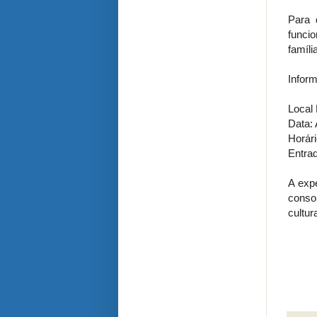
Para 
funci
famíli
Infor
Local
Data: 
Horár
Entrad
A exp
conso
cultura