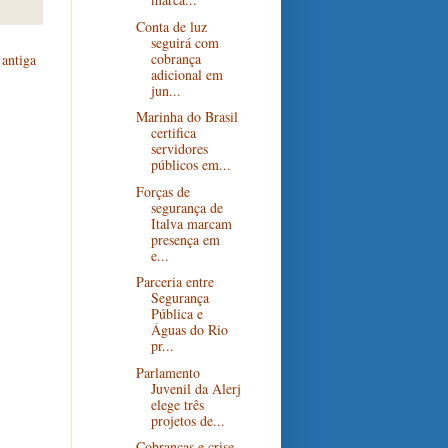
Conta de luz
seguirá com
cobrança
antiga
adicional em
jun...
Marinha do Brasil
certifica
servidores
públicos em...
Forças de
segurança de
Italva marcam
presença em
e...
Parceria entre
Segurança
Pública e
Águas do Rio
pr...
Parlamento
Juvenil da Alerj
elege três
projetos de...
Cobranças e crise