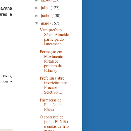
julho
(127)
►
ravana
ares e
junho
(130)
►
maio
(167)
▼
Vice-prefeito
Sávio Almeida
participa do
lançament...
Formação em
Movimento
fortalece
práticas da
Educaç...
 dias,
Prefeitura abre
tiva e
inscrições para
Processo
Seletivo ...
Farmácias de
Plantão em
Pádua
O contraste de
junho El Niño
e ondas de frio
marca...