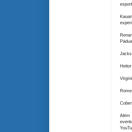
esport
Kauan
experi
Renan:
Pádua
Jackso
Heito
Virgín
Romeu 
Cober
Além 
evento
YouT