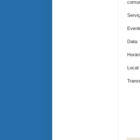
comun
Serviç
Event
Data:
Horár
Local:
Trans