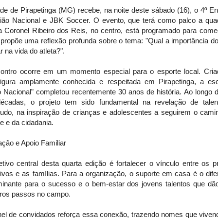
de de Pirapetinga (MG) recebe, na noite deste sábado (16), o 4º E
ião Nacional e JBK Soccer. O evento, que terá como palco a qua
a Coronel Ribeiro dos Reis, no centro, está programado para come
 propõe uma reflexão profunda sobre o tema: "Qual a importância do
ar na vida do atleta?".
ontro ocorre em um momento especial para o esporte local. Cria
figura amplamente conhecida e respeitada em Pirapetinga, a esc
o Nacional” completou recentemente 30 anos de história. Ao longo 
décadas, o projeto tem sido fundamental na revelação de talen
tudo, na inspiração de crianças e adolescentes a seguirem o cami
e e da cidadania.
ação e Apoio Familiar
tivo central desta quarta edição é fortalecer o vínculo entre os p
ivos e as famílias. Para a organização, o suporte em casa é o dife
minante para o sucesso e o bem-estar dos jovens talentos que dã
iros passos no campo.
nel de convidados reforça essa conexão, trazendo nomes que viven