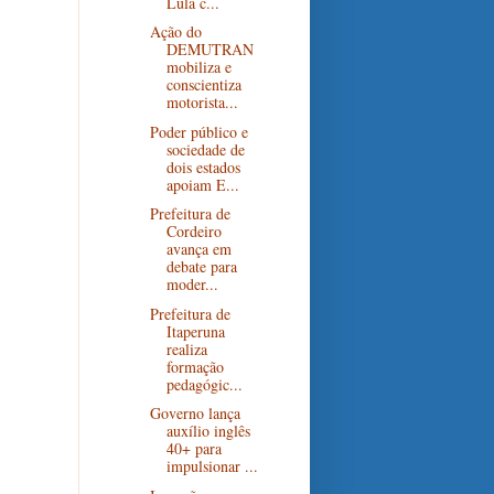
Lula c...
Ação do
DEMUTRAN
mobiliza e
conscientiza
motorista...
Poder público e
sociedade de
dois estados
apoiam E...
Prefeitura de
Cordeiro
avança em
debate para
moder...
Prefeitura de
Itaperuna
realiza
formação
pedagógic...
Governo lança
auxílio inglês
40+ para
impulsionar ...