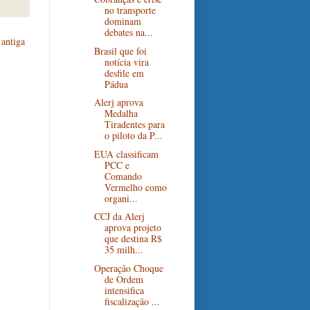
no transporte
dominam
debates na...
antiga
Brasil que foi
notícia vira
desfile em
Pádua
Alerj aprova
Medalha
Tiradentes para
o piloto da P...
EUA classificam
PCC e
Comando
Vermelho como
organi...
CCJ da Alerj
aprova projeto
que destina R$
35 milh...
Operação Choque
de Ordem
intensifica
fiscalização ...