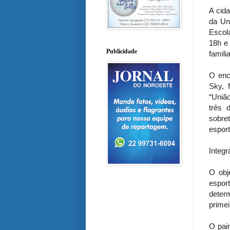
A cida
da Un
Escol
18h e
Publicidade
famili
O enc
Sky, 
“Uniã
três 
sobre
esport
Integr
O obje
esport
deter
prime
O pai