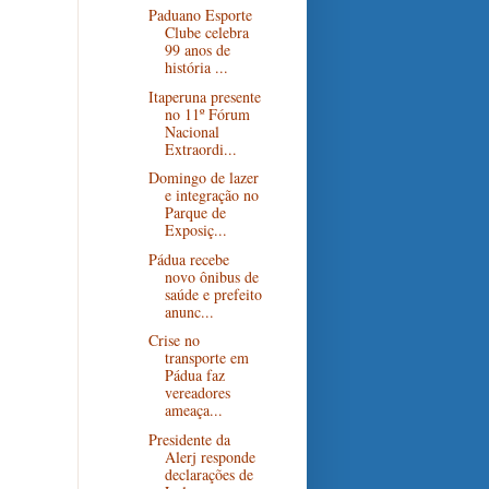
Paduano Esporte
Clube celebra
99 anos de
história ...
Itaperuna presente
no 11º Fórum
Nacional
Extraordi...
Domingo de lazer
e integração no
Parque de
Exposiç...
Pádua recebe
novo ônibus de
saúde e prefeito
anunc...
Crise no
transporte em
Pádua faz
vereadores
ameaça...
Presidente da
Alerj responde
declarações de