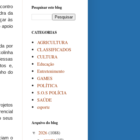
ncontro
Pesquisar este blog
dra da
çar às
 apoio
CATEGORIAS
AGRICULTURA
da por
CLASSIFICADOS
olinha
CULTURA
dessas
Educação
tos e,
Entretenimento
nho do
GAMES
POLÍTICA
S.O.S POLÍCIA
SAÚDE
rojetos
esporte
rencial
o seus
Arquivo do blog
2026
(1088)
▼
ciam o
agosto
(19)
►