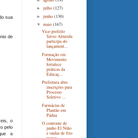
julho
(127)
►
junho
(130)
►
do sua
maio
(167)
▼
Vice-prefeito
Sávio Almeida
ônio de
participa do
lançament...
Formação em
Movimento
fortalece
práticas da
Educaç...
Prefeitura abre
inscrições para
Processo
Seletivo ...
Farmácias de
Plantão em
Pádua
eis, o
O contraste de
vo pelo
junho El Niño
e ondas de frio
que a
marca...