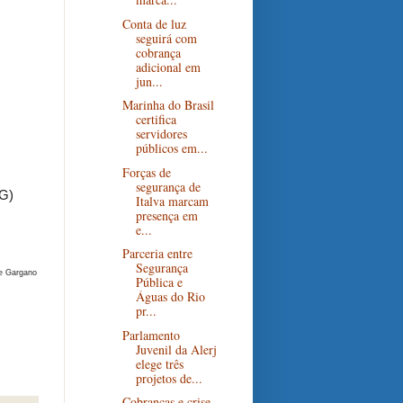
Conta de luz
seguirá com
cobrança
adicional em
jun...
Marinha do Brasil
certifica
servidores
públicos em...
Forças de
segurança de
MG)
Italva marcam
presença em
e...
Parceria entre
Segurança
e Gargano
Pública e
Águas do Rio
pr...
Parlamento
Juvenil da Alerj
elege três
projetos de...
Cobranças e crise