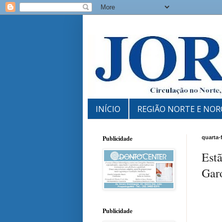
INÍCIO
REGIÃO NORTE E NOR
Publicidade
quarta-
Estã
Gar
Publicidade