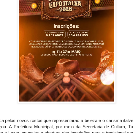
a pelos novos rostos que representarão a beleza e o carisma italv
ou. A Prefeitura Municipal, por meio da Secretaria de Cultura, Tu
e e Lazer, anunciou a abertura das inscrições para o tradicional c