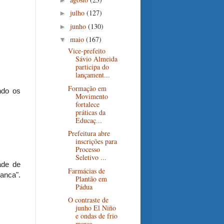
julho
(127)
►
junho
(130)
►
maio
(167)
▼
Vice-prefeito
Sávio Almeida
participa do
lançament...
Formação em
ndo os
Movimento
fortalece
práticas da
Educaç...
Prefeitura abre
inscrições para
Processo
Seletivo ...
ade de
Farmácias de
ranca".
Plantão em
Pádua
O contraste de
junho El Niño
e ondas de frio
marca...