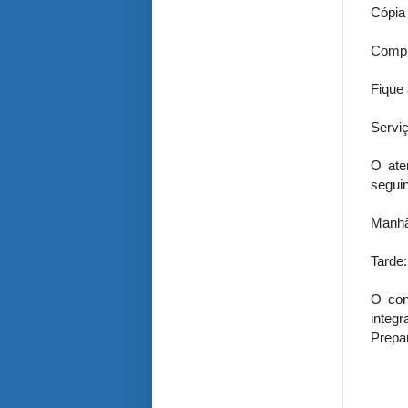
Cópia 
Compr
Fique 
Servi
O ate
seguin
Manhã
Tarde
O con
integr
Prepar