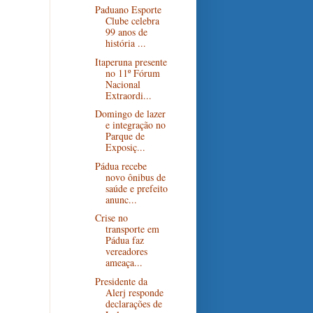
Paduano Esporte
Clube celebra
99 anos de
história ...
Itaperuna presente
no 11º Fórum
Nacional
Extraordi...
Domingo de lazer
e integração no
Parque de
Exposiç...
Pádua recebe
novo ônibus de
saúde e prefeito
anunc...
Crise no
transporte em
Pádua faz
vereadores
ameaça...
Presidente da
Alerj responde
declarações de