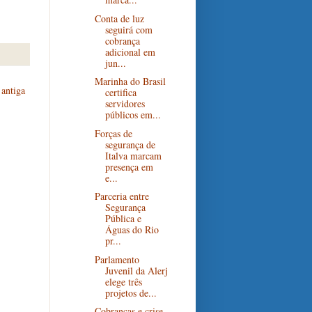
Conta de luz
seguirá com
cobrança
adicional em
jun...
Marinha do Brasil
antiga
certifica
servidores
públicos em...
Forças de
segurança de
Italva marcam
presença em
e...
Parceria entre
Segurança
Pública e
Águas do Rio
pr...
Parlamento
Juvenil da Alerj
elege três
projetos de...
Cobranças e crise