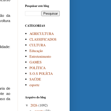
Pesquisar este blog
ção da
oltura
CATEGORIAS
AGRICULTURA
CLASSIFICADOS
CULTURA
lidade:
Educação
Entretenimento
GAMES
POLÍTICA
S.O.S POLÍCIA
SAÚDE
esporte
ria de
nte ao
Arquivo do blog
aso da
2026
(1092)
▼
agosto
(23)
►