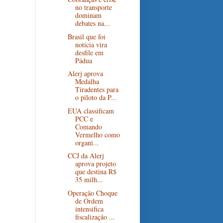
no transporte
dominam
debates na...
Brasil que foi
notícia vira
desfile em
Pádua
Alerj aprova
Medalha
Tiradentes para
o piloto da P...
EUA classificam
PCC e
Comando
Vermelho como
organi...
CCJ da Alerj
aprova projeto
que destina R$
35 milh...
Operação Choque
de Ordem
intensifica
fiscalização ...