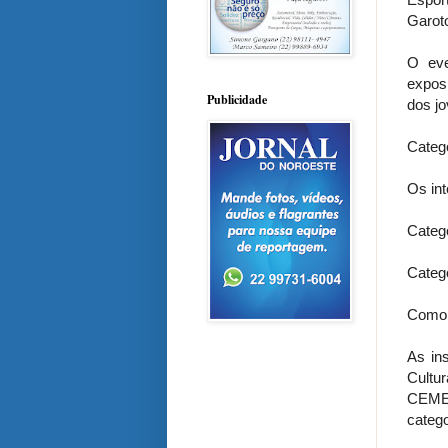
Garoto
O eve
expos
Publicidade
dos jo
Catego
Os int
Catego
Categ
Como 
As in
Cultu
CEMED
categ