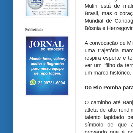
Mulin está de mal
Brasil, mas o cor
Mundial de Canoag
Bósnia e Herzegovi
Publicidade
A convocação de Mig
uma trajetória mar
respira esporte e t
ver um "filho da ter
um marco histórico.
Do Rio Pomba para
O caminho até Banj
atleta de alto rend
talento lapidado p
símbolo de que a 
provando que é pos