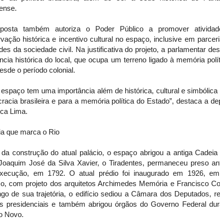
ense.
posta também autoriza o Poder Público a promover ativida
vação histórica e incentivo cultural no espaço, inclusive em parce
des da sociedade civil. Na justificativa do projeto, a parlamentar de
ncia histórica do local, que ocupa um terreno ligado à memória polí
esde o período colonial.
espaço tem uma importância além de histórica, cultural e simbólica
acia brasileira e para a memória política do Estado”, destaca a d
ica Lima.
ia que marca o Rio
 da construção do atual palácio, o espaço abrigou a antiga Cadeia 
Joaquim José da Silva Xavier, o Tiradentes, permaneceu preso an
xecução, em 1792. O atual prédio foi inaugurado em 1926, em 
ico, com projeto dos arquitetos Archimedes Memória e Francisco Co
ngo de sua trajetória, o edifício sediou a Câmara dos Deputados, r
s presidenciais e também abrigou órgãos do Governo Federal dur
o Novo.