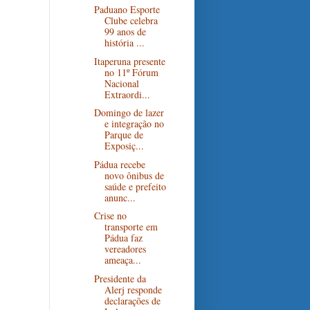
Paduano Esporte
Clube celebra
99 anos de
história ...
Itaperuna presente
no 11º Fórum
Nacional
Extraordi...
Domingo de lazer
e integração no
Parque de
Exposiç...
Pádua recebe
novo ônibus de
saúde e prefeito
anunc...
Crise no
transporte em
Pádua faz
vereadores
ameaça...
Presidente da
Alerj responde
declarações de