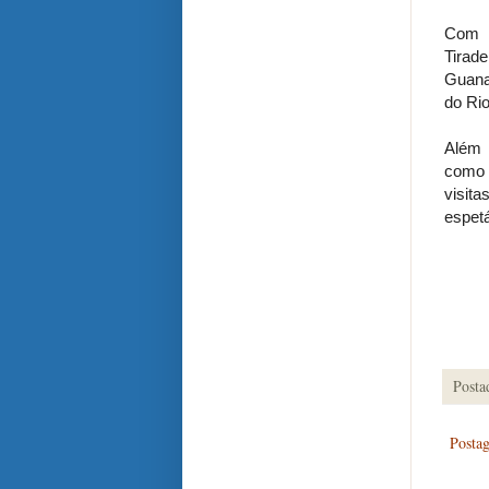
Com a
Tirad
Guana
do Rio
Além 
como p
visita
espetá
Posta
Posta