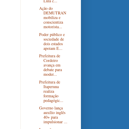
Lula c...
Ação do
DEMUTRAN
mobiliza e
conscientiza
motorista...
Poder público e
sociedade de
dois estados
apoiam E...
Prefeitura de
Cordeiro
avança em
debate para
moder...
Prefeitura de
Itaperuna
realiza
formação
pedagógic...
Governo lança
auxílio inglês
40+ para
impulsionar ...