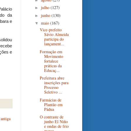
julho
(127)
►
alácio
junho
(130)
ado da
►
bara e
maio
(167)
▼
Vice-prefeito
Sávio Almeida
participa do
olidou
lançament...
 recebe
Formação em
ições e
Movimento
fortalece
práticas da
Educaç...
Prefeitura abre
inscrições para
Processo
Seletivo ...
Farmácias de
Plantão em
Pádua
O contraste de
antiga
junho El Niño
e ondas de frio
marca...