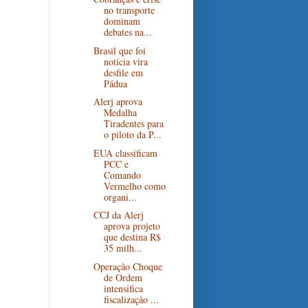
no transporte
dominam
debates na...
Brasil que foi
notícia vira
desfile em
Pádua
Alerj aprova
Medalha
Tiradentes para
o piloto da P...
EUA classificam
PCC e
Comando
Vermelho como
organi...
CCJ da Alerj
aprova projeto
que destina R$
35 milh...
Operação Choque
de Ordem
intensifica
fiscalização ...