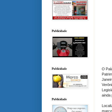
Publicidade
Publicidade
O Pal
Patri
Janei
Verôn
Legisl
ainda
Publicidade
Local
marco