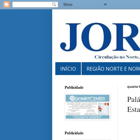
INÍCIO
REGIÃO NORTE E NOR
Publicidade
quarta-
Palá
Esta
Publicidade