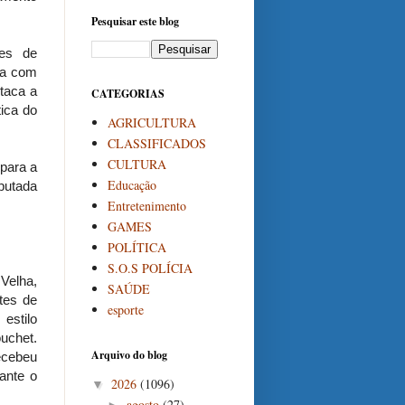
Pesquisar este blog
des de
ria com
staca a
CATEGORIAS
tica do
AGRICULTURA
CLASSIFICADOS
CULTURA
 para a
Educação
eputada
Entretenimento
GAMES
POLÍTICA
S.O.S POLÍCIA
Velha,
SAÚDE
tes de
esporte
estilo
uchet.
Arquivo do blog
ecebeu
ante o
2026
(1096)
▼
agosto
(27)
►