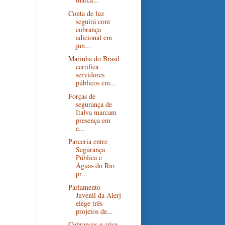
Conta de luz
seguirá com
cobrança
adicional em
jun...
Marinha do Brasil
certifica
servidores
públicos em...
Forças de
segurança de
Italva marcam
presença em
e...
Parceria entre
Segurança
Pública e
Águas do Rio
pr...
Parlamento
Juvenil da Alerj
elege três
projetos de...
Cobranças e crise