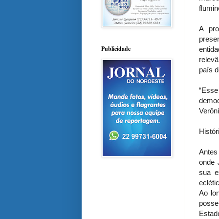
flumin
A pro
preser
Publicidade
entida
relevâ
país d
“Esse 
democr
Verôn
Histór
Antes
onde 
sua e
eclét
Ao lo
posse
Estad