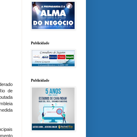
Publicidade
Publicidade
derado
Rio de
putada
mbleia
 medida
cipais
amento