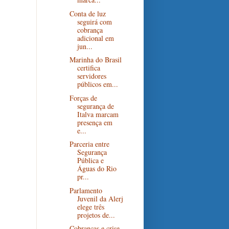
Conta de luz
seguirá com
cobrança
adicional em
jun...
Marinha do Brasil
certifica
servidores
públicos em...
Forças de
segurança de
Italva marcam
presença em
e...
Parceria entre
Segurança
Pública e
Águas do Rio
pr...
Parlamento
Juvenil da Alerj
elege três
projetos de...
Cobranças e crise