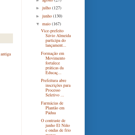
julho
(127)
►
junho
(130)
►
maio
(167)
▼
Vice-prefeito
Sávio Almeida
participa do
lançament...
Formação em
antiga
Movimento
fortalece
práticas da
Educaç...
Prefeitura abre
inscrições para
Processo
Seletivo ...
Farmácias de
Plantão em
Pádua
O contraste de
junho El Niño
e ondas de frio
marca...