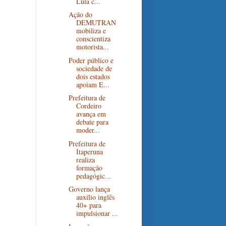
Lula c...
Ação do
DEMUTRAN
mobiliza e
conscientiza
motorista...
Poder público e
sociedade de
dois estados
apoiam E...
Prefeitura de
Cordeiro
avança em
debate para
moder...
Prefeitura de
Itaperuna
realiza
formação
pedagógic...
Governo lança
auxílio inglês
40+ para
impulsionar ...