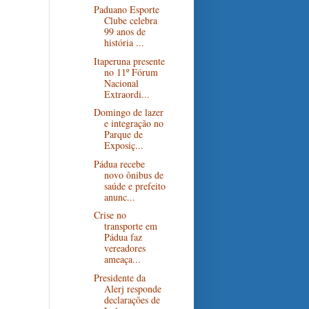
Paduano Esporte
Clube celebra
99 anos de
história ...
Itaperuna presente
no 11º Fórum
Nacional
Extraordi...
Domingo de lazer
e integração no
Parque de
Exposiç...
Pádua recebe
novo ônibus de
saúde e prefeito
anunc...
Crise no
transporte em
Pádua faz
vereadores
ameaça...
Presidente da
Alerj responde
declarações de