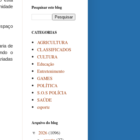
nidade
Pesquisar este blog
espaço
CATEGORIAS
AGRICULTURA
aria de
CLASSIFICADOS
ando o
CULTURA
riadas
Educação
Entretenimento
GAMES
POLÍTICA
S.O.S POLÍCIA
SAÚDE
esporte
Arquivo do blog
2026
(1096)
▼
agosto
(27)
►