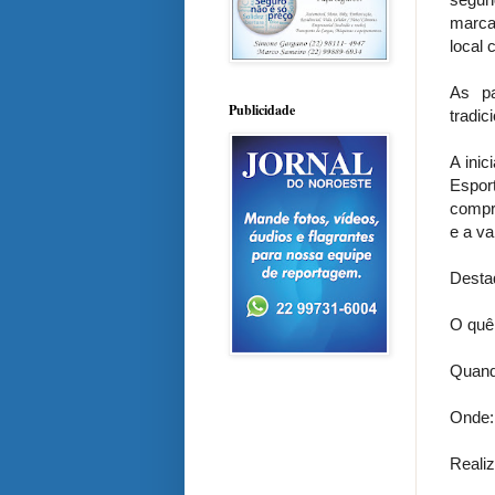
marca
local 
As pa
Publicidade
tradic
A inic
Espor
compr
e a va
Desta
O quê
Quand
Onde:
Realiz