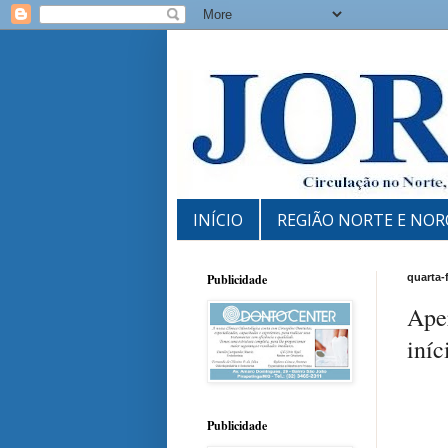
INÍCIO
REGIÃO NORTE E NOR
Publicidade
quarta-
Ape
iníc
Publicidade