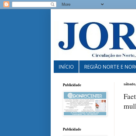
INÍCIO
REGIÃO NORTE E NOR
Publicidade
sábado,
Faet
mulh
Publicidade