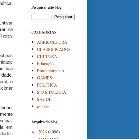
bótica,
Pesquisar este blog
entivar
rar na
CATEGORIAS
lheres
AGRICULTURA
CLASSIFICADOS
ótipos
CULTURA
nidade
Educação
lítica
Entretenimento
idade,
GAMES
ral, o
POLÍTICA
ucimar
S.O.S POLÍCIA
SAÚDE
esporte
rinho,
vamente
cipal.
Arquivo do blog
ida em
2026
(1096)
►
idades