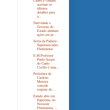
Castro e Guedes
acertam os
últimos
detalhes para
a...
Natividade e
Governo do
Estado alinham
ações em pr...
Sexta da Padaria -
Supermercados
Fluminense
E.M Professor
Paulo Sergio
do Canto
Cyrillo é inau...
Prefeitura de
Cardoso
Moreira
concede
reajuste do ...
Estado abre em
Itaperuna, no
Noroeste
Fluminense, ...