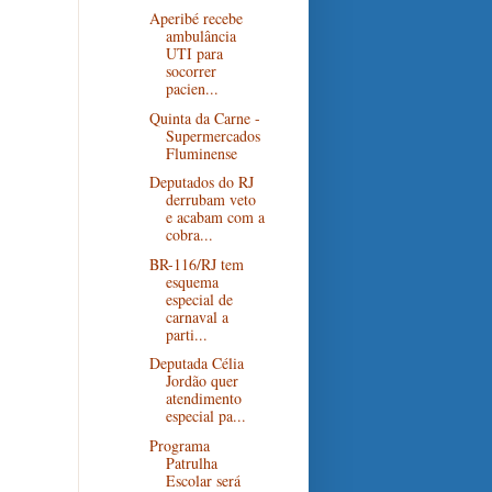
Aperibé recebe
ambulância
UTI para
socorrer
pacien...
Quinta da Carne -
Supermercados
Fluminense
Deputados do RJ
derrubam veto
e acabam com a
cobra...
BR-116/RJ tem
esquema
especial de
carnaval a
parti...
Deputada Célia
Jordão quer
atendimento
especial pa...
Programa
Patrulha
Escolar será