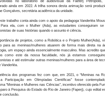
volvidas no laboratório de audiovisual da Faeterj Petrópolis,
urado ainda em 2022. A trilha sonora desta animação será produzi
e Gonçalves, secretária acadêmica da unidade.
este trabalho conta ainda com o apoio da pedagoga Vanderléa Mous
 Para ela, com o Mulher (Ada), as estudantes conseguiram se 
onistas de suas histórias quando o assunto é ciência.
portância de projetos, como a Robótica e o Projeto Mulher(Ada), v
o para as meninas/mulheres atuarem de forma mais direta na á
logia, um espaço ainda essencialmente masculino. Mas acredito qu
tos como este da nossa faculdade, nós já estamos conseguin
onistas e até estimular outras meninas/mulheres para a área de tec
e Vanderléa.
elência dos programas fez com que, em 2021, o “Meninas na Ro
a Participação em Olimpíadas Científicas” fosse contemplad
ama “Meninas e Mulheres nas Ciências”, incentivo oferecido pela Fu
aro à Pesquisa do Estado do Rio de Janeiro (Faperj), cujo edital 
e conclusão.