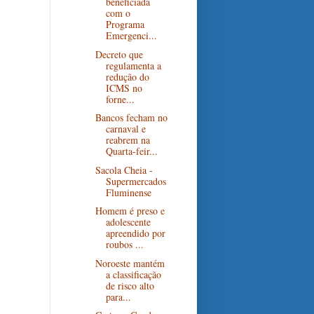
beneficiada
com o
Programa
Emergenci...
Decreto que
regulamenta a
redução do
ICMS no
forne...
Bancos fecham no
carnaval e
reabrem na
Quarta-feir...
Sacola Cheia -
Supermercados
Fluminense
Homem é preso e
adolescente
apreendido por
roubos ...
Noroeste mantém
a classificação
de risco alto
para...