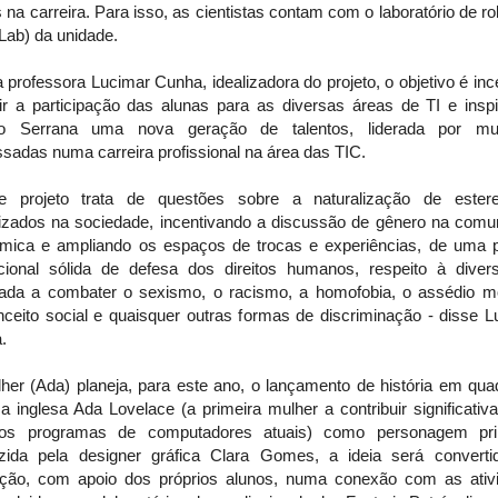
 na carreira. Para isso, as cientistas contam com o laboratório de ro
 Lab) da unidade.
 professora Lucimar Cunha, idealizadora do projeto, o objetivo é inc
air a participação das alunas para as diversas áreas de TI e inspi
o Serrana uma nova geração de talentos, liderada por mu
ssadas numa carreira profissional na área das TIC.
e projeto trata de questões sobre a naturalização de estere
alizados na sociedade, incentivando a discussão de gênero na comu
mica e ampliando os espaços de trocas e experiências, de uma po
tucional sólida de defesa dos direitos humanos, respeito à divers
nada a combater o sexismo, o racismo, a homofobia, o assédio mo
nceito social e quaisquer outras formas de discriminação - disse L
.
her (Ada) planeja, para este ano, o lançamento de história em quad
a inglesa Ada Lovelace (a primeira mulher a contribuir significati
os programas de computadores atuais) como personagem prin
zida pela designer gráfica Clara Gomes, a ideia será convert
ção, com apoio dos próprios alunos, numa conexão com as ativ