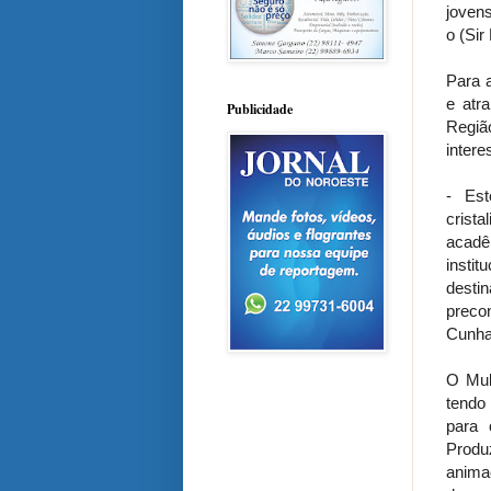
jovens
o (Sir
Para a
e atr
Publicidade
Regiã
intere
- Est
crist
acadê
insti
desti
preco
Cunha
O Mul
tendo 
para 
Produ
anima