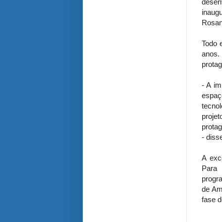
desen
inaug
Rosan
Todo 
anos.
protag
- A im
espaç
tecno
proje
protag
- diss
A exc
Para 
progr
de Amp
fase d