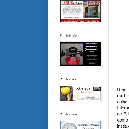
Publicidade
Publicidade
Uma i
mulhe
colhe
Inform
de Ed
Publicidade
como 
insti