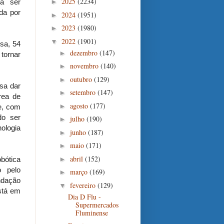
2025
(2234)
 a ser
►
da por
2024
(1951)
►
2023
(1980)
►
2022
(1901)
▼
sa, 54
dezembro
(147)
►
tornar
novembro
(140)
►
outubro
(129)
►
isa dar
setembro
(147)
►
rea de
agosto
(177)
►
e, com
do ser
julho
(190)
►
nologia
junho
(187)
►
maio
(171)
►
abril
(152)
bótica
►
o pelo
março
(169)
►
ndação
fevereiro
(129)
▼
está em
Dia D Flu -
Supermercados
Fluminense