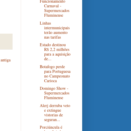
Funcionamento
Carnaval -
Supermercados
Fluminense
Linhas
intermunicipais
terão aumento
nas tarifas
Estado destinou
R$ 2,2 milhões
para a aquisição
de...
antiga
Botafogo perde
para Portuguesa
no Campeonato
Carioca
Domingo Show -
Supermercados
Fluminense
Alerj derruba veto
e extingue
vistorias de
seguran...
Porciúncula é