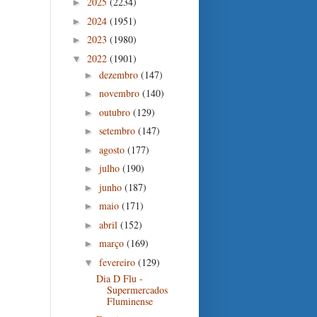
2025
(2234)
►
2024
(1951)
►
2023
(1980)
►
2022
(1901)
▼
dezembro
(147)
►
novembro
(140)
►
outubro
(129)
►
setembro
(147)
►
agosto
(177)
►
julho
(190)
►
junho
(187)
►
maio
(171)
►
abril
(152)
►
março
(169)
►
fevereiro
(129)
▼
Dia D Flu -
Supermercados
Fluminense