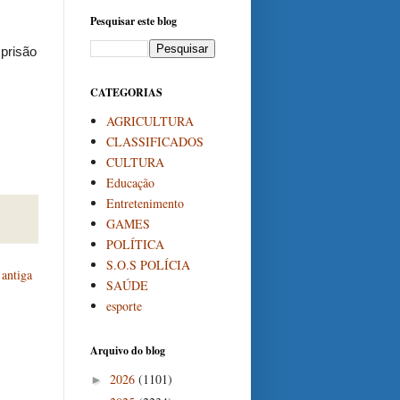
Pesquisar este blog
prisão
CATEGORIAS
AGRICULTURA
CLASSIFICADOS
CULTURA
Educação
Entretenimento
GAMES
POLÍTICA
S.O.S POLÍCIA
antiga
SAÚDE
esporte
Arquivo do blog
2026
(1101)
►