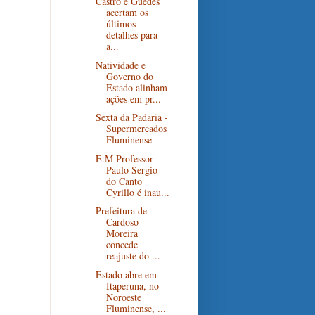
Castro e Guedes
acertam os
últimos
detalhes para
a...
Natividade e
Governo do
Estado alinham
ações em pr...
Sexta da Padaria -
Supermercados
Fluminense
E.M Professor
Paulo Sergio
do Canto
Cyrillo é inau...
Prefeitura de
Cardoso
Moreira
concede
reajuste do ...
Estado abre em
Itaperuna, no
Noroeste
Fluminense, ...