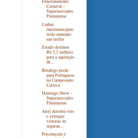
Funcionamento
Carnaval -
Supermercados
Fluminense
Linhas
intermunicipais
terão aumento
nas tarifas
Estado destinou
R$ 2,2 milhões
para a aquisição
de...
Botafogo perde
para Portuguesa
no Campeonato
Carioca
Domingo Show -
Supermercados
Fluminense
Alerj derruba veto
e extingue
vistorias de
seguran...
Porciúncula é