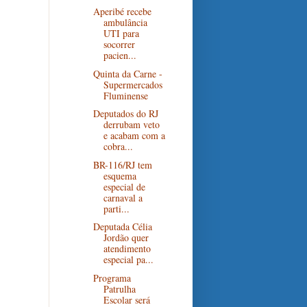
Aperibé recebe
ambulância
UTI para
socorrer
pacien...
Quinta da Carne -
Supermercados
Fluminense
Deputados do RJ
derrubam veto
e acabam com a
cobra...
BR-116/RJ tem
esquema
especial de
carnaval a
parti...
Deputada Célia
Jordão quer
atendimento
especial pa...
Programa
Patrulha
Escolar será