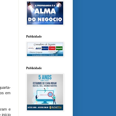
Publicidade
Publicidade
quarta-
dos em
aram e
 início