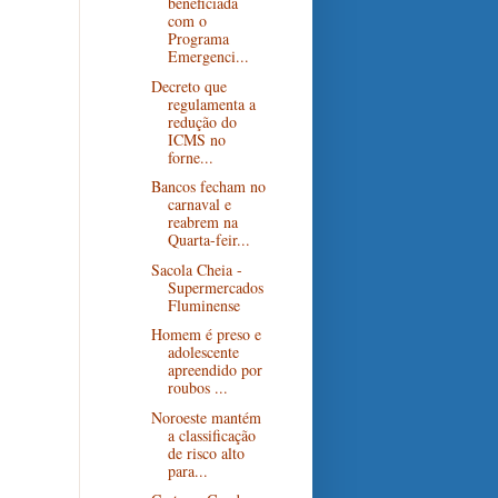
beneficiada
com o
Programa
Emergenci...
Decreto que
regulamenta a
redução do
ICMS no
forne...
Bancos fecham no
carnaval e
reabrem na
Quarta-feir...
Sacola Cheia -
Supermercados
Fluminense
Homem é preso e
adolescente
apreendido por
roubos ...
Noroeste mantém
a classificação
de risco alto
para...