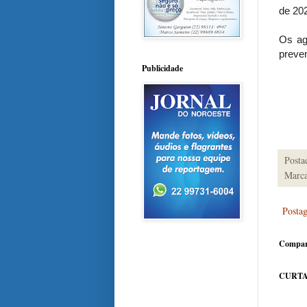
de 20
Os ag
preve
Publicidade
Posta
Marca
Posta
Compar
CURTA