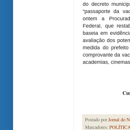
do decreto munici
“passaporte da va
ontem a Procurad
Federal, que rest
baseia em evidênci
avaliação dos poten
medida do prefeit
comprovante da vaci
academias, cinemas, 
Cur
Postado por
Jornal do N
Marcadores:
POLÍTIC