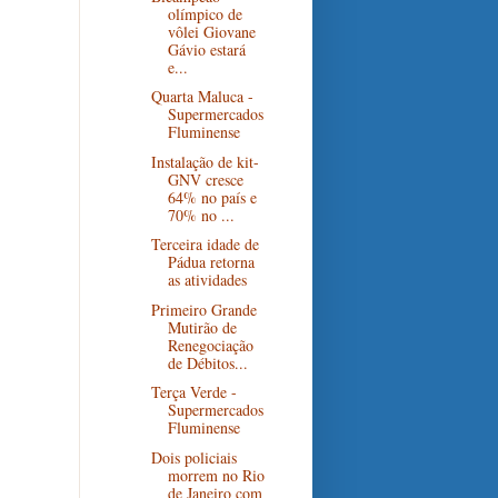
olímpico de
vôlei Giovane
Gávio estará
e...
Quarta Maluca -
Supermercados
Fluminense
Instalação de kit-
GNV cresce
64% no país e
70% no ...
Terceira idade de
Pádua retorna
as atividades
Primeiro Grande
Mutirão de
Renegociação
de Débitos...
Terça Verde -
Supermercados
Fluminense
Dois policiais
morrem no Rio
de Janeiro com