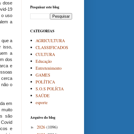
a dose
Pesquisar este blog
vid-19
 o uso
alem a
CATEGORIAS
AGRICULTURA
 que a
 isso,
CLASSIFICADOS
guem a
CULTURA
um dos
Educação
arca e
Entretenimento
essoas
GAMES
 cerca
POLÍTICA
 não o
S.O.S POLÍCIA
SAÚDE
esporte
ida em
 muito
es são
Arquivo do blog
 Covid
2026
(1096)
►
icos e