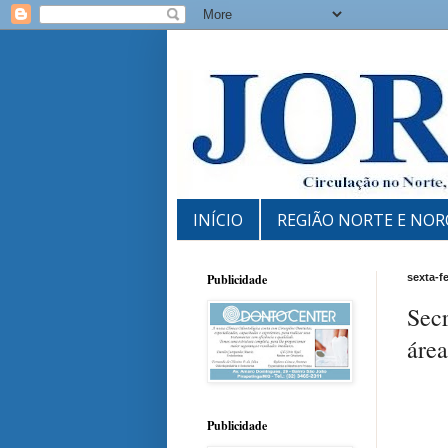
INÍCIO
REGIÃO NORTE E NOR
Publicidade
sexta-f
Secr
área
Publicidade