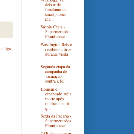
deixar de
funcionar em
smartphones
ma...
Sacola Cheia -
Supermercado
Fluminense
Washington Reis é
antiga
recebido a tiros
durante visita
...
Segunda etapa da
campanha de
vacinação
contra a fe...
Homem é
espancado até a
morte após
mulher mentir
q...
Sexta da Padaria -
Supermercados
Fluminense
TSE decide cassar