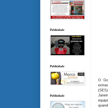
Publicidade
Publicidade
O Gov
extra
(SES)
Janei
Publicidade
equip
quand