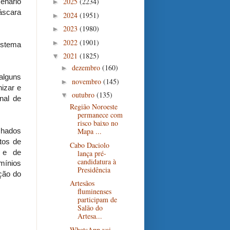
2025
(2234)
enário
►
áscara
2024
(1951)
►
2023
(1980)
►
2022
(1901)
►
istema
2021
(1825)
▼
dezembro
(160)
►
alguns
novembro
(145)
►
nizar e
outubro
(135)
▼
nal de
Região Noroeste
permanece com
risco baixo no
chados
Mapa ...
tos de
Cabo Daciolo
s e de
lança pré-
candidatura à
ínios
Presidência
ação do
Artesãos
fluminenses
participam de
Salão do
Artesa...
WhatsApp vai