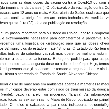
zados com as duas doses da vacina contra a Covid-19 ou com 
 (do imunizante da Janssen). O público-alvo da vacinação contra Co
essoas com 12 anos ou mais. A Secretaria de Saúde esclarece que
scara continua obrigatório em ambientes fechados. As medidas v
 desta quinta-feira (28), data da publicação da resolução.
e é um passo importante para o Estado do Rio de Janeiro. Comprova
a é extremamente necessária para combatermos a pandemia. Por
elecemos uma logística de distribuição para que as doses che
 os 92 municípios do estado em até 48 horas. O Estado do Rio tem 
altos índices de cobertura vacinal, mas queremos melhorar esta m
etornar a patamares anteriores. Reforço o pedido para que as p
m aos postos para a segunda dose ou a dose de reforço. Hoje, temos
0 mil pessoas que já poderiam ter tomado a segunda dose e ainda
m - frisou o secretário de Estado de Saúde, Alexandre Chieppe.
liberar o uso de máscaras em ambientes abertos e manter essa med
, os municípios deverão estar com risco de transmissão da doença
 (verde), baixo (amarelo) ou moderado (laranja). As informaçõ
gadas todas as sextas-feiras no Mapa de Risco, publicado no painel
tado. O índice é calculado a partir dos indicadores epidemiológ