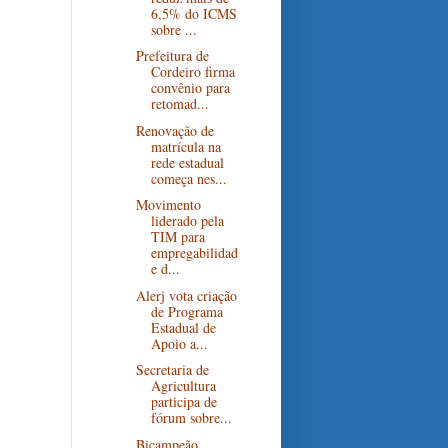
6,5% do ICMS
sobre ...
Prefeitura de
Cordeiro firma
convênio para
retomad...
Renovação de
matrícula na
rede estadual
começa nes...
Movimento
liderado pela
TIM para
empregabilidad
e d...
Alerj vota criação
de Programa
Estadual de
Apoio a...
Secretaria de
Agricultura
participa de
fórum sobre...
Bicampeão