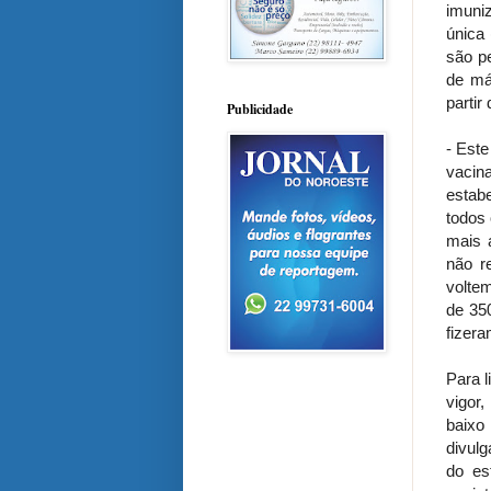
imuni
única
são p
de má
partir
Publicidade
- Est
vacin
estab
todos
mais 
não r
volte
de 35
fizera
Para 
vigor
baixo
divul
do es