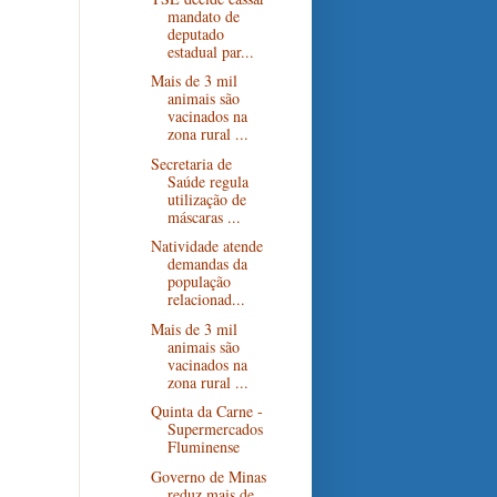
mandato de
deputado
estadual par...
Mais de 3 mil
animais são
vacinados na
zona rural ...
Secretaria de
Saúde regula
utilização de
máscaras ...
Natividade atende
demandas da
população
relacionad...
Mais de 3 mil
animais são
vacinados na
zona rural ...
Quinta da Carne -
Supermercados
Fluminense
Governo de Minas
reduz mais de