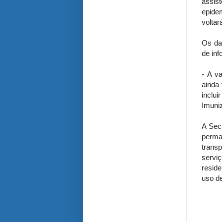
assis
epide
voltar
Os da
de inf
- A v
ainda 
inclu
Imuniz
A Sec
perma
trans
serv
reside
uso d