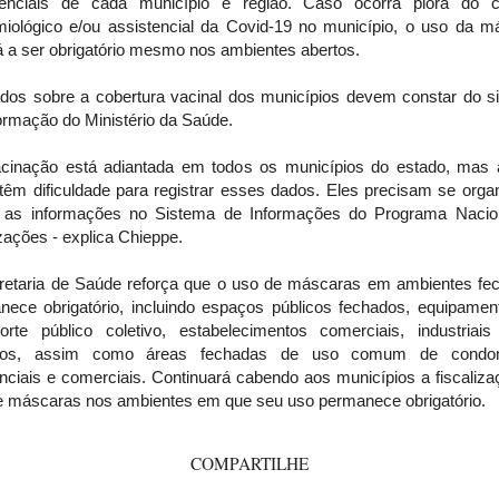
tenciais de cada município e região. Caso ocorra piora do c
miológico e/ou assistencial da Covid-19 no município, o uso da m
á a ser obrigatório mesmo nos ambientes abertos.
dos sobre a cobertura vacinal dos municípios devem constar do s
ormação do Ministério da Saúde.
acinação está adiantada em todos os municípios do estado, mas 
têm dificuldade para registrar esses dados. Eles precisam se orga
ir as informações no Sistema de Informações do Programa Nacio
ações - explica Chieppe.
retaria de Saúde reforça que o uso de máscaras em ambientes fe
nece obrigatório, incluindo espaços públicos fechados, equipamen
porte público coletivo, estabelecimentos comerciais, industriai
iços, assim como áreas fechadas de uso comum de condom
nciais e comerciais. Continuará cabendo aos municípios a fiscaliz
e máscaras nos ambientes em que seu uso permanece obrigatório.
COMPARTILHE