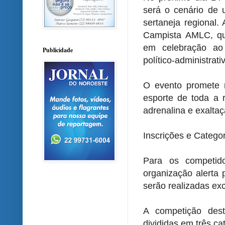
será o cenário de 
sertaneja regional.
Campista AMLC, qu
em celebração ao
Publicidade
político-administrati
O evento promete r
esporte de toda a 
adrenalina e exaltaç
Inscrições e Catego
Para os competid
organização alerta 
serão realizadas ex
A competição des
divididas em três cat