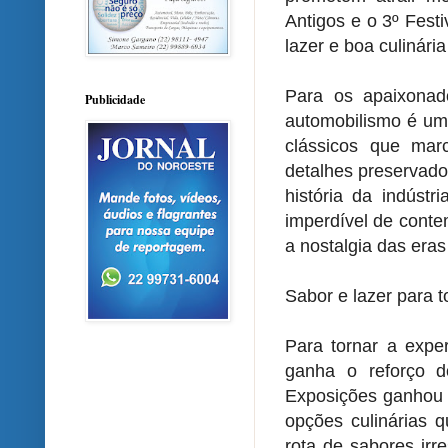
Antigos e o 3º Fest
lazer e boa culinár
Para os apaixonado
Publicidade
automobilismo é um
clássicos que ma
detalhes preservado
história da indústr
imperdível de conte
a nostalgia das era
Sabor e lazer para t
Para tornar a expe
ganha o reforço d
Exposições ganhou u
opções culinárias 
rota de sabores irr