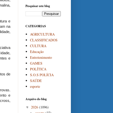
alina,
Pesquisar este blog
tura e
CATEGORIAS
ram na
idade,
AGRICULTURA
CLASSIFICADOS
CULTURA
iativa
Educação
idade,
Entretenimento
ntes e
GAMES
POLÍTICA
otos de
S.O.S POLÍCIA
SAÚDE
esporte
provas.
ento e
Arquivo do blog
cross,
2026
(1096)
▼
agosto
(27)
►