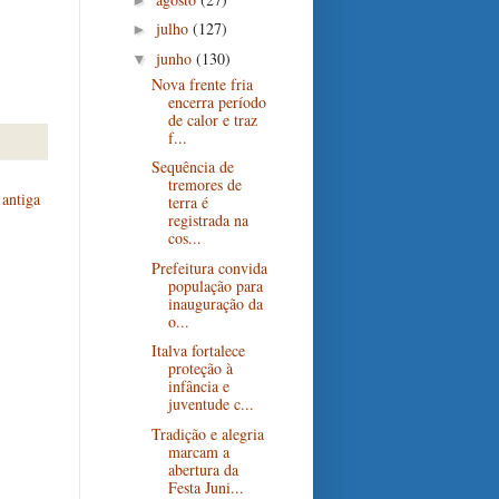
julho
(127)
►
junho
(130)
▼
Nova frente fria
encerra período
de calor e traz
f...
Sequência de
tremores de
antiga
terra é
registrada na
cos...
Prefeitura convida
população para
inauguração da
o...
Italva fortalece
proteção à
infância e
juventude c...
Tradição e alegria
marcam a
abertura da
Festa Juni...