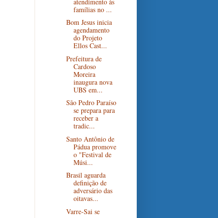
atendimento às
famílias no ...
Bom Jesus inicia
agendamento
do Projeto
Ellos Cast...
Prefeitura de
Cardoso
Moreira
inaugura nova
UBS em...
São Pedro Paraíso
se prepara para
receber a
tradic...
Santo Antônio de
Pádua promove
o "Festival de
Músi...
Brasil aguarda
definição de
adversário das
oitavas...
Varre-Sai se