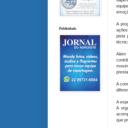
equip
emoção
A pro
Publicidade
ações
pista
técnic
Além 
contr
movim
presta
A comp
difere
A expe
A org
acomp
que pr