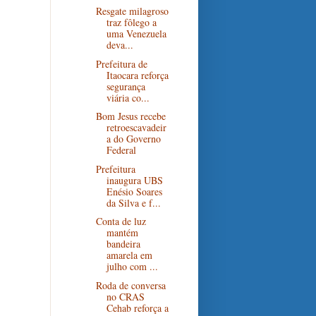
Resgate milagroso
traz fôlego a
uma Venezuela
deva...
Prefeitura de
Itaocara reforça
segurança
viária co...
Bom Jesus recebe
retroescavadeir
a do Governo
Federal
Prefeitura
inaugura UBS
Enésio Soares
da Silva e f...
Conta de luz
mantém
bandeira
amarela em
julho com ...
Roda de conversa
no CRAS
Cehab reforça a