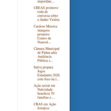
importânc...
CREAS promove
roda de
conversa sobre
o Junho Violeta
Cardoso Moreira
inaugura
primeiro
Centro de
Neurod...
Câmara Municipal
de Pádua adia
Audiência
Pública s...
Italva prepara
Jogos
Estudantis 2026
com foco na i...
Ação social em
Natividade
beneficia 70
famílias e ...
CRAS em Ação
fortalece