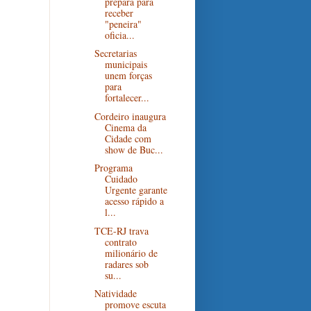
prepara para
receber
"peneira"
oficia...
Secretarias
municipais
unem forças
para
fortalecer...
Cordeiro inaugura
Cinema da
Cidade com
show de Buc...
Programa
Cuidado
Urgente garante
acesso rápido a
l...
TCE-RJ trava
contrato
milionário de
radares sob
su...
Natividade
promove escuta