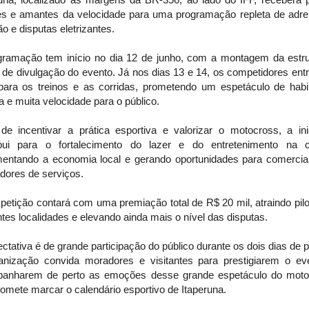
es e amantes da velocidade para uma programação repleta de adren
 e disputas eletrizantes.
gramação tem início no dia 12 de junho, com a montagem da estru
 de divulgação do evento. Já nos dias 13 e 14, os competidores ent
 para os treinos e as corridas, prometendo um espetáculo de habil
a e muita velocidade para o público.
de incentivar a prática esportiva e valorizar o motocross, a inic
ibui para o fortalecimento do lazer e do entretenimento na c
entando a economia local e gerando oportunidades para comercia
dores de serviços.
etição contará com uma premiação total de R$ 20 mil, atraindo pil
ntes localidades e elevando ainda mais o nível das disputas.
ctativa é de grande participação do público durante os dois dias de 
anização convida moradores e visitantes para prestigiarem o ev
anharem de perto as emoções desse grande espetáculo do moto
omete marcar o calendário esportivo de Itaperuna.