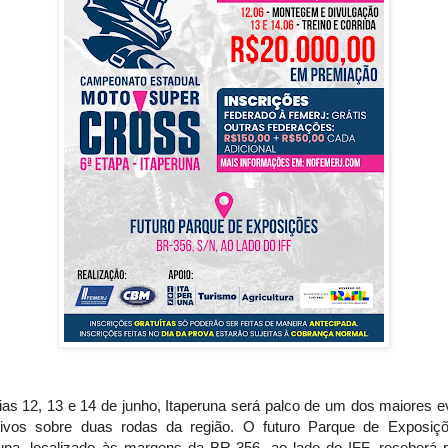
ias 12, 13 e 14 de junho, Itaperuna será palco de um dos maiores e
tivos sobre duas rodas da região. O futuro Parque de Exposiç
runa, localizado às margens da BR-356, ao lado do IFF, receberá pi