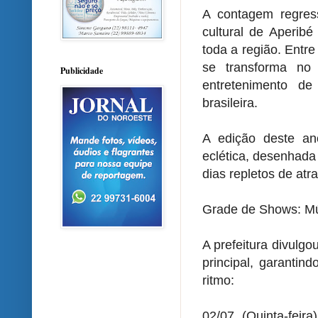
A contagem regres
cultural de Aperibé
toda a região. Entre
se transforma no 
Publicidade
entretenimento d
brasileira.
A edição deste a
eclética, desenhada
dias repletos de at
Grade de Shows: Mú
A prefeitura divulgou
principal, garantin
ritmo:
02/07 (Quinta-fei