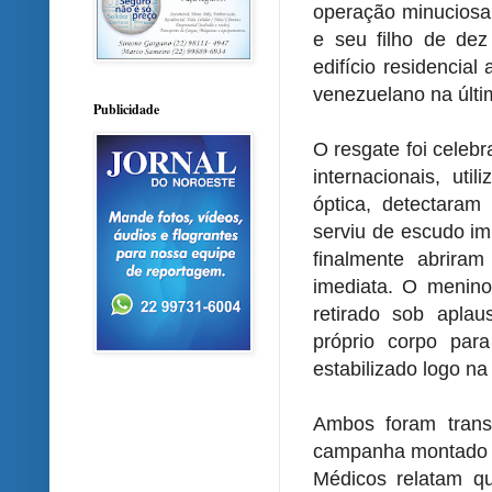
operação minuciosa 
e seu filho de de
edifício residencial
venezuelano na últim
Publicidade
O resgate foi celeb
internacionais, uti
óptica, detectaram
serviu de escudo im
finalmente abrira
imediata. O menino,
retirado sob apla
próprio corpo para
estabilizado logo na
Ambos foram transf
campanha montado na
Médicos relatam q