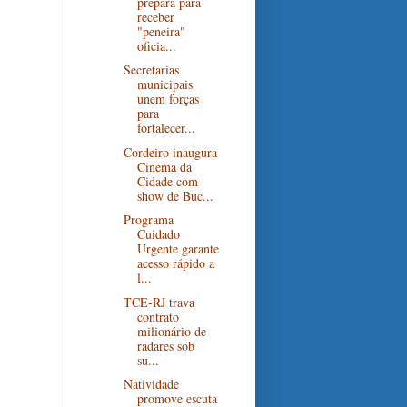
prepara para
receber
"peneira"
oficia...
Secretarias
municipais
unem forças
para
fortalecer...
Cordeiro inaugura
Cinema da
Cidade com
show de Buc...
Programa
Cuidado
Urgente garante
acesso rápido a
l...
TCE-RJ trava
contrato
milionário de
radares sob
su...
Natividade
promove escuta