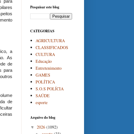
s para
Pesquisar este blog
ilares
peitos
amento
CATEGORIAS
AGRICULTURA
CLASSIFICADOS
ico, a
CULTURA
ão. As
Educação
ede de
Entretenimento
s para
GAMES
 outros
POLÍTICA
S.O.S POLÍCIA
SAÚDE
volume
ada de
esporte
icultar
ceiras
Arquivo do blog
2026
(1092)
▼
agosto
(23)
►