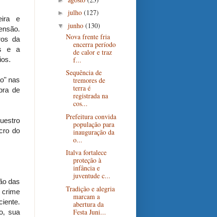
julho
(127)
►
eira e
junho
(130)
▼
ensão.
Nova frente fria
ros da
encerra período
os e a
de calor e traz
f...
ios.
Sequência de
ão" nas
tremores de
terra é
pra de
registrada na
cos...
Prefeitura convida
questro
população para
cro do
inauguração da
o...
Italva fortalece
proteção à
infância e
juventude c...
ão das
Tradição e alegria
crime
marcam a
ciente.
abertura da
Festa Juni...
o, sua