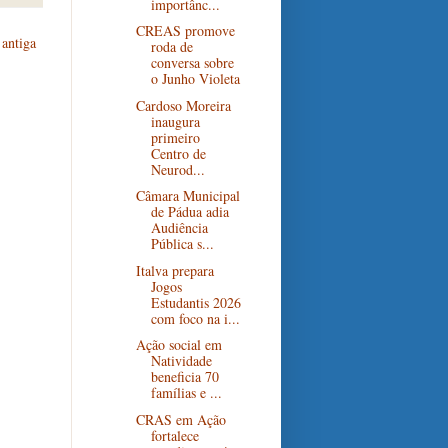
importânc...
CREAS promove
antiga
roda de
conversa sobre
o Junho Violeta
Cardoso Moreira
inaugura
primeiro
Centro de
Neurod...
Câmara Municipal
de Pádua adia
Audiência
Pública s...
Italva prepara
Jogos
Estudantis 2026
com foco na i...
Ação social em
Natividade
beneficia 70
famílias e ...
CRAS em Ação
fortalece