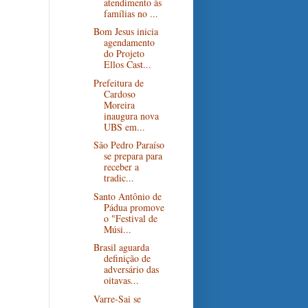
atendimento às
famílias no ...
Bom Jesus inicia
agendamento
do Projeto
Ellos Cast...
Prefeitura de
Cardoso
Moreira
inaugura nova
UBS em...
São Pedro Paraíso
se prepara para
receber a
tradic...
Santo Antônio de
Pádua promove
o "Festival de
Músi...
Brasil aguarda
definição de
adversário das
oitavas...
Varre-Sai se