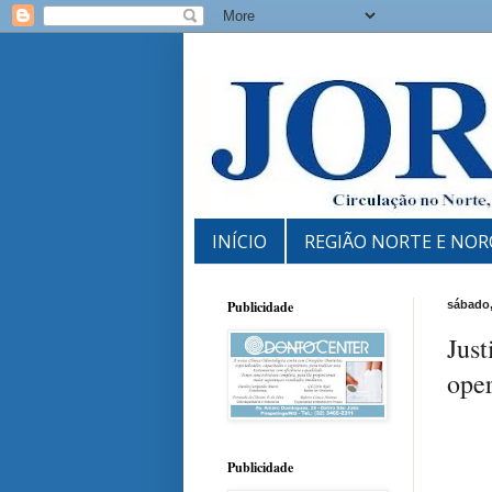
INÍCIO
REGIÃO NORTE E NOR
Publicidade
sábado,
Just
ope
Publicidade