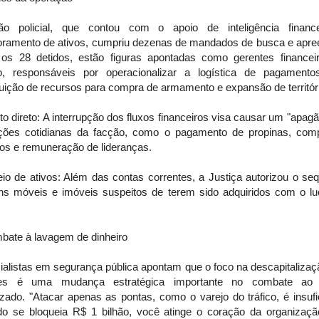
o policial, que contou com o apoio de inteligência financ
oramento de ativos, cumpriu dezenas de mandados de busca e apre
 os 28 detidos, estão figuras apontadas como gerentes financei
o, responsáveis por operacionalizar a logística de pagament
buição de recursos para compra de armamento e expansão de territór
o direto: A interrupção dos fluxos financeiros visa causar um "apag
ções cotidianas da facção, como o pagamento de propinas, com
os e remuneração de lideranças.
io de ativos: Além das contas correntes, a Justiça autorizou o se
ns móveis e imóveis suspeitos de terem sido adquiridos com o lu
bate à lavagem de dinheiro
ialistas em segurança pública apontam que o foco na descapitalizaç
ões é uma mudança estratégica importante no combate ao 
zado. "Atacar apenas as pontas, como o varejo do tráfico, é insufi
o se bloqueia R$ 1 bilhão, você atinge o coração da organizaçã