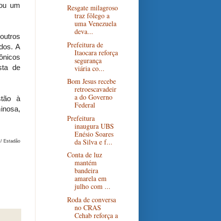
cou um
Resgate milagroso
traz fôlego a
uma Venezuela
deva...
 outros
Prefeitura de
dos. A
Itaocara reforça
ônicos
segurança
sta de
viária co...
Bom Jesus recebe
retroescavadeir
a do Governo
stão à
Federal
inosa,
Prefeitura
inaugura UBS
Enésio Soares
da Silva e f...
/ Estadão
Conta de luz
mantém
bandeira
amarela em
julho com ...
Roda de conversa
no CRAS
Cehab reforça a