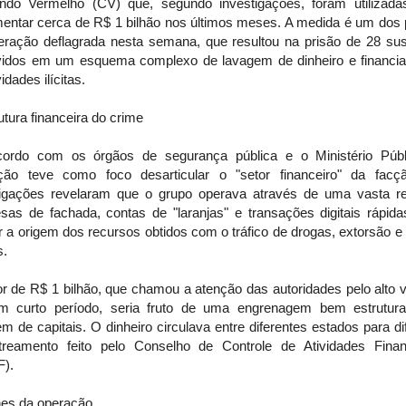
do Vermelho (CV) que, segundo investigações, foram utilizada
entar cerca de R$ 1 bilhão nos últimos meses. A medida é um dos p
eração deflagrada nesta semana, que resultou na prisão de 28 sus
vidos em um esquema complexo de lavagem de dinheiro e financi
vidades ilícitas.
utura financeira do crime
ordo com os órgãos de segurança pública e o Ministério Públ
ção teve como foco desarticular o "setor financeiro" da facç
tigações revelaram que o grupo operava através de uma vasta r
sas de fachada, contas de "laranjas" e transações digitais rápida
r a origem dos recursos obtidos com o tráfico de drogas, extorsão e
s.
or de R$ 1 bilhão, que chamou a atenção das autoridades pelo alto 
 curto período, seria fruto de uma engrenagem bem estrutur
m de capitais. O dinheiro circulava entre diferentes estados para dif
treamento feito pelo Conselho de Controle de Atividades Finan
).
hes da operação