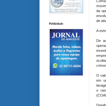
Coman
movim
da op
envol
de ati
Publicidade
A estr
De ac
opera
inves
empre
oculta
crime
O val
em um
lavage
o ras
(COAF
Detal