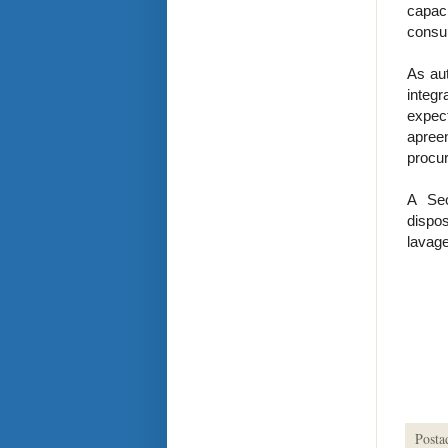
capac
consul
As aut
integ
expec
apree
procu
A Sec
dispo
lavage
Posta