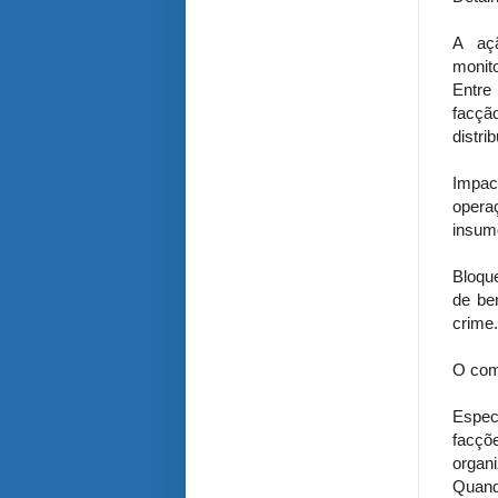
A açã
monit
Entre
facçã
distri
Impact
opera
insum
Bloque
de be
crime.
O com
Espec
facç
organi
Quand