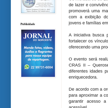
de lazer e convivê
promoverá uma manh
com a exibição do 
jovens e famílias e
Publicidade
A iniciativa busca
fortalecer os víncul
oferecendo uma prog
O evento será reali
CRAS II – Querosen
diferentes idades p
enriquecedora.
De acordo com a or
para aproximar a co
garantir acesso a 
acessível.